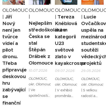
OLOMOUC
OLOMOUC
OLOMOUC
OLOMOU
Jiří
|
Tereza
Lucie
|
|
|
Nejlepším
Nový
Knéblová
Ovčačíko
středoškolákem
není jen
má v
uspěla na
Česka se
tvůrce
kategorii
mezinárod
stal
videí a
U23
studentsk
Štěpán
pilot
světové
soutěži
Drábek z
dronu.
zlato v
vědeckýc
Olomouce
Třeba
kayakcrossu
projektů
připravuje
10.07.2026
09.07.2026
29.05.2026
deskovou
OLOMOUC,
OLOMOUC,
OLOMOUC,
hru
okr. Olomouc
okr. Olomouc
okr. Olomouc
zabývající
| Ve
| V exhibici
| S velkou
se
společnosti
proměnila
radostí a
MICRORISC
své
hrdostí
finanční