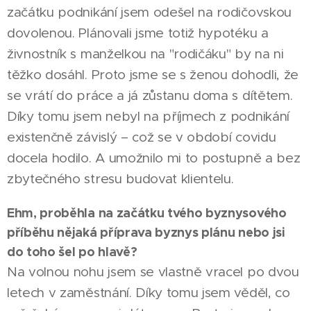
začátku podnikání jsem odešel na rodičovskou
dovolenou. Plánovali jsme totiž hypotéku a
živnostník s manželkou na "rodičáku" by na ni
těžko dosáhl. Proto jsme se s ženou dohodli, že
se vrátí do práce a já zůstanu doma s dítětem.
Díky tomu jsem nebyl na příjmech z podnikání
existenčně závislý – což se v období covidu
docela hodilo. A umožnilo mi to postupně a bez
zbytečného stresu budovat klientelu.
Ehm, proběhla na začátku tvého byznysového
příběhu nějaká příprava byznys plánu nebo jsi
do toho šel po hlavě?
Na volnou nohu jsem se vlastně vracel po dvou
letech v zaměstnání. Díky tomu jsem věděl, co