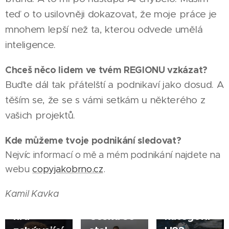
teď o to usilovněji dokazovat, že moje práce je
mnohem lepší než ta, kterou odvede umělá
inteligence.
07.08.2026
OLOMOUC
Chceš něco lidem ve tvém REGIONU vzkázat?
Jiří
|
Buďte dál tak přátelští a podnikaví jako dosud. A
Nový
těším se, že se s vámi setkám u některého z
není jen
tvůrce
vašich projektů.
videí a
Kde můžeme tvoje podnikání sledovat?
pilot
09.07.2026
10.07.2026
Nejvíc informací o mě a mém podnikání najdete na
dronu.
OLOMOUC
OLOMOUC
webu
copyjakobrno.cz
.
Třeba
Tereza
|
|
připravuje
Nejlepším
Knéblová
Kamil Kavka
deskovou
středoškolákem
má v
hru
Česka se
kategorii