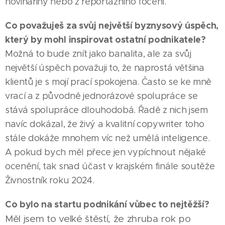
novinařiny nebo z reportážního focení.
Co považuješ za svůj největší byznysový úspěch,
který by mohl inspirovat ostatní podnikatele?
Možná to bude znít jako banalita, ale za svůj
největší úspěch považuji to, že naprostá většina
klientů je s mojí prací spokojena. Často se ke mně
vrací a z původně jednorázové spolupráce se
stává spolupráce dlouhodobá. Řadě z nich jsem
navíc dokázal, že živý a kvalitní copywriter toho
stále dokáže mnohem víc než umělá inteligence.
A pokud bych měl přece jen vypíchnout nějaké
ocenění, tak snad účast v krajském finále soutěže
Živnostník roku 2024.
Co bylo na startu podnikání vůbec to nejtěžší?
Měl jsem to velké štěstí, že zhruba rok po