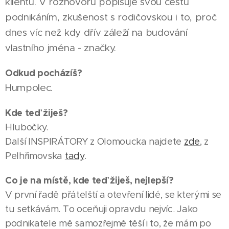
klientů. V rozhovoru popisuje svou cestu
podnikáním, zkušenost s rodičovskou i to, proč
dnes víc než kdy dřív záleží na budování
vlastního jména - značky.
Odkud pocházíš?
Humpolec.
Kde teď žiješ?
Hlubočky.
Další INSPIRÁTORY z Olomoucka najdete
zde
, z
Pelhřimovska
tady
.
Co je na místě, kde teď žiješ, nejlepší?
V první řadě přátelští a otevření lidé, se kterými se
tu setkávám. To oceňuji opravdu nejvíc. Jako
podnikatele mě samozřejmě těší i to, že mám po