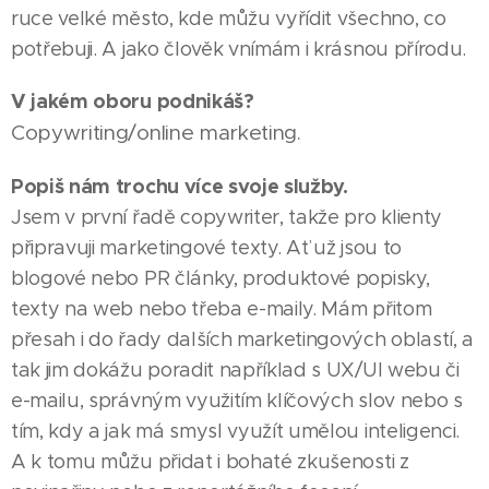
ruce velké město, kde můžu vyřídit všechno, co
potřebuji. A jako člověk vnímám i krásnou přírodu.
V jakém oboru podnikáš?
Copywriting/online marketing.
Popiš nám trochu více svoje služby.
Jsem v první řadě copywriter, takže pro klienty
připravuji marketingové texty. Ať už jsou to
blogové nebo PR články, produktové popisky,
texty na web nebo třeba e-maily. Mám přitom
přesah i do řady dalších marketingových oblastí, a
tak jim dokážu poradit například s UX/UI webu či
e-mailu, správným využitím klíčových slov nebo s
tím, kdy a jak má smysl využít umělou inteligenci.
A k tomu můžu přidat i bohaté zkušenosti z