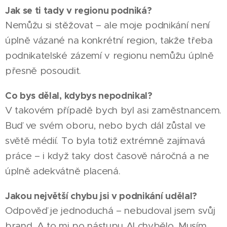
Jak se ti tady v regionu podniká?
Nemůžu si stěžovat – ale moje podnikání není
úplně vázané na konkrétní region, takže třeba
podnikatelské zázemí v regionu nemůžu úplně
přesně posoudit.
Co bys dělal, kdybys nepodnikal?
V takovém případě bych byl asi zaměstnancem.
Buď ve svém oboru, nebo bych dál zůstal ve
světě médií. To byla totiž extrémně zajímavá
práce – i když taky dost časově náročná a ne
úplně adekvátně placená.
Jakou největší chybu jsi v podnikání udělal?
Odpověď je jednoduchá – nebudoval jsem svůj
brand. A to mi po nástupu AI chybělo. Musím