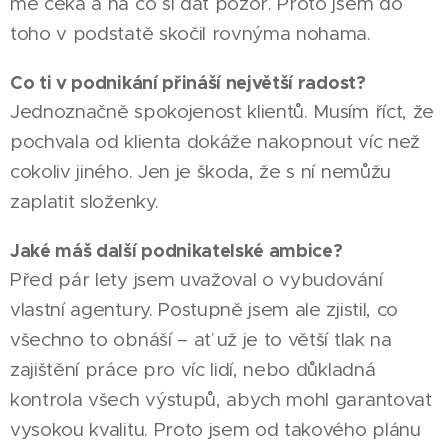
mě čeká a na co si dát pozor. Proto jsem do
toho v podstatě skočil rovnýma nohama.
Co ti v podnikání přináší největší radost?
Jednoznačně spokojenost klientů. Musím říct, že
pochvala od klienta dokáže nakopnout víc než
cokoliv jiného. Jen je škoda, že s ní nemůžu
zaplatit složenky.
Jaké máš další podnikatelské ambice?
Před pár lety jsem uvažoval o vybudování
vlastní agentury. Postupně jsem ale zjistil, co
všechno to obnáší – ať už je to větší tlak na
zajištění práce pro víc lidí, nebo důkladná
kontrola všech výstupů, abych mohl garantovat
vysokou kvalitu. Proto jsem od takového plánu