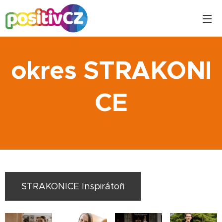
okres
STRAKONI
CE
STRAKONICE Inspirátoři