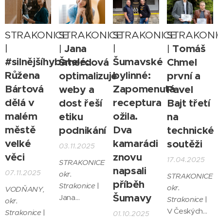
STRAKONICE
STRAKONICE
STRAKONICE
STRAKONI
|
Jana
|
Tomáš
|
|
#silnějšíhybatelé:
Šumavské
Šmerdová
Chmel
Růžena
bylinné:
optimalizuje
první a
Bártová
Zapomenutá
weby a
Pavel
dělá v
receptura
dost řeší
Bajt třetí
malém
ožila.
etiku
na
městě
Dva
podnikání
technické
velké
kamarádi
soutěži
03.11.2025
věci
znovu
17.04.2025
STRAKONICE,
napsali
07.11.2025
okr.
STRAKONICE,
příběh
Strakonice
|
okr.
VODŇANY,
Šumavy
Jana
Strakonice
|
okr.
Šmerdová je
V Českých
Strakonice
|
01.10.2025