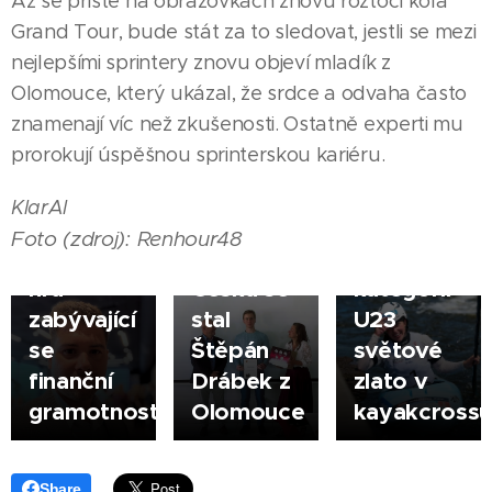
Až se příště na obrazovkách znovu roztočí kola
Nový
Grand Tour, bude stát za to sledovat, jestli se mezi
není jen
nejlepšími sprintery znovu objeví mladík z
tvůrce
Olomouce, který ukázal, že srdce a odvaha často
videí a
znamenají víc než zkušenosti. Ostatně experti mu
pilot
09.07.2026
10.07.2026
prorokují úspěšnou sprinterskou kariéru.
dronu.
OLOMOUC
OLOMOUC
Třeba
Tereza
|
|
KlarAI
připravuje
Nejlepším
Knéblová
Foto (zdroj): Renhour48
deskovou
středoškolákem
má v
hru
Česka se
kategorii
zabývající
stal
U23
se
Štěpán
světové
finanční
Drábek z
zlato v
gramotností
Olomouce
kayakcross
Share