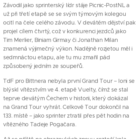
Závodil jako sprinterský lídr stáje Picnic-PostNL a
už při třetí etapě se se svým týmovým kolegou
ocitl na čele celého závodu. V devátém dějství pak
projel cílem čtvrtý, což v konkurenci jezdců jako
Tim Merlier, Biniam Girmay či Jonathan Milan
znamená výjimečný výkon. Nadějně rozjetou měl i
sedmnáctou etapu, ale tu mu zmařil pád
způsobený jedním ze soupeřů.
TdF pro Bittnera nebyla první Grand Tour – loni se
blýskl vítězstvím ve 4. etapě Vuelty, čímž se stal
teprve devátým Čechem v historii, který dokázal
na Grand Tour vyhrát. Celkově Tour dokončil na
133. místě – jako sprinter ztratil přes pět hodin na
07.08.2026
OLOMOUC
vítězného Tadeje Pogačara.
Jiří
|