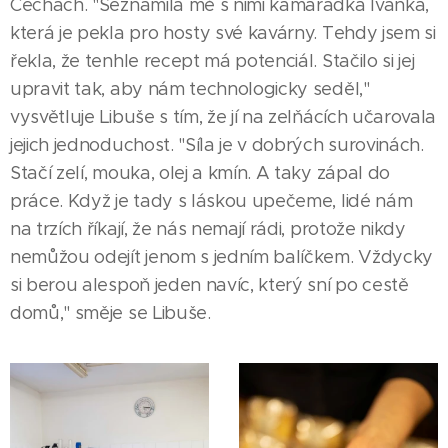
Čechách. "Seznámila mě s nimi kamarádka Ivanka,
která je pekla pro hosty své kavárny. Tehdy jsem si
řekla, že tenhle recept má potenciál. Stačilo si jej
upravit tak, aby nám technologicky seděl,"
vysvětluje Libuše s tím, že jí na zelňácích učarovala
jejich jednoduchost. "Síla je v dobrých surovinách.
Stačí zelí, mouka, olej a kmín. A taky zápal do
práce. Když je tady s láskou upečeme, lidé nám
na trzích říkají, že nás nemají rádi, protože nikdy
nemůžou odejít jenom s jedním balíčkem. Vždycky
si berou alespoň jeden navíc, který sní po cestě
domů," směje se Libuše.