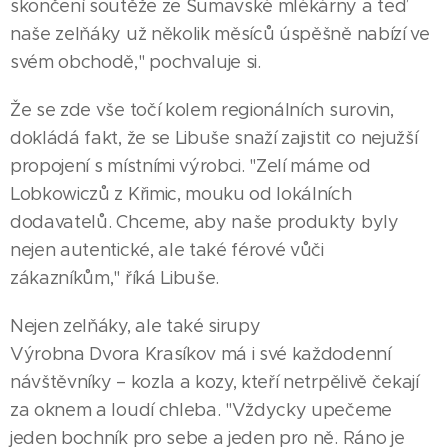
skončení soutěže ze Šumavské mlékárny a teď
naše zelňáky už několik měsíců úspěšně nabízí ve
svém obchodě," pochvaluje si.
Že se zde vše točí kolem regionálních surovin,
dokládá fakt, že se Libuše snaží zajistit co nejužší
propojení s místními výrobci. "Zelí máme od
Lobkowiczů z Křimic, mouku od lokálních
dodavatelů. Chceme, aby naše produkty byly
nejen autentické, ale také férové vůči
zákazníkům," říká Libuše.
Nejen zelňáky, ale také sirupy
Výrobna Dvora Krasíkov má i své každodenní
návštěvníky – kozla a kozy, kteří netrpělivě čekají
za oknem a loudí chleba. "Vždycky upečeme
jeden bochník pro sebe a jeden pro ně. Ráno je