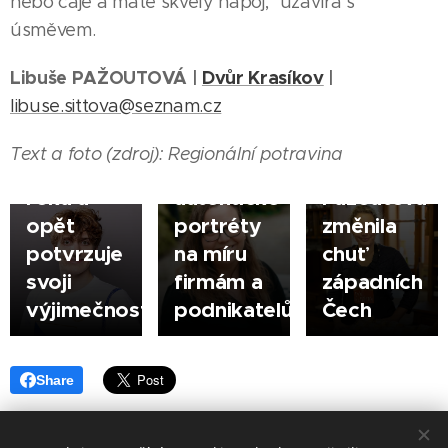
Zelí,
nebo čaje a máte skvělý nápoj," uzavírá s
mouka,
úsměvem.
11.04.2026
kmín a
TACHOV |
24.11.2025
Libuše PAŽOUTOVÁ |
Dvůr Krasíkov
|
David
smysl pro
TACHOV |
libuse.sittova@seznam.cz
Kratochvíl
Zuzana
detail:
potřetí
Šounová
Jak
Text a foto (zdroj): Regionální potravina
parasportovcem
fotí
Libuše
roku a
autentické
Pažoutová
opět
portréty
změnila
potvrzuje
na míru
chuť
svoji
firmám a
západních
výjimečnost
podnikatelům
Čech
Share