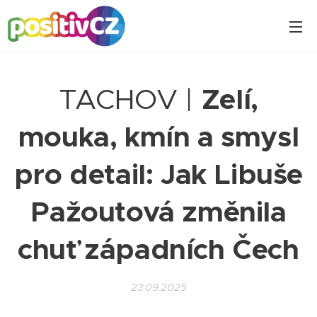
TACHOV |
Zelí,
mouka, kmín a smysl
pro detail: Jak Libuše
Pažoutová změnila
chuť západních Čech
23.09.2025