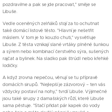
pozdravíme a pak se jde pracovat," směje se
Libuše.
Vedle oceněných zelňáků stojí za to ochutnat
také domácí listové těsto. "Hlavní je nešetřit
máslem. V tom je to kouzlo chuti," vysvětluje
Libuše. Z těsta vznikají slané vrtáky plněné šunkou
a sýrem nebo kombinací čerstvého sýra, sušených
rajčat a bylinek. Na sladko pak štrúdl nebo křehké
lodičky.
A když zrovna nepečou, věnují se tu přípravě
domácích sirupů. "Nejlepší je zázvorový – ten vás
vždycky postaví na nohy," tvrdí Libuše. Výjimečné
jsou také sirupy z damašských růží, které Libuše
23.09.2025
TACHOV |
sama pěstuje. "Stačí přidat pár kapek do vody