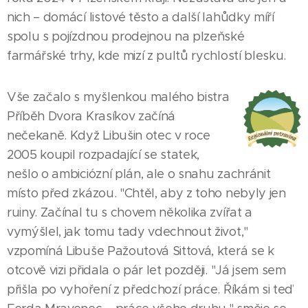
nich – domácí listové těsto a další lahůdky míří
spolu s pojízdnou prodejnou na plzeňské
farmářské trhy, kde mizí z pultů rychlostí blesku.
Vše začalo s myšlenkou malého bistra
Příběh Dvora Krasíkov začíná
nečekaně. Když Libušin otec v roce
2005 koupil rozpadající se statek,
nešlo o ambiciózní plán, ale o snahu zachránit
místo před zkázou. "Chtěl, aby z toho nebyly jen
ruiny. Začínal tu s chovem několika zvířat a
vymýšlel, jak tomu tady vdechnout život,"
vzpomíná Libuše Pažoutová Sittová, která se k
otcově vizi přidala o pár let později. "Já jsem sem
přišla po vyhoření z předchozí práce. Říkám si teď