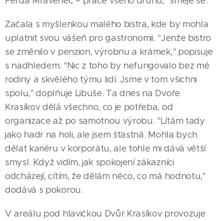
Ferda Mravenec – práce všeho druhu," směje se.
Začala s myšlenkou malého bistra, kde by mohla
uplatnit svou vášeň pro gastronomii. "Jenže bistro
se změnilo v penzion, výrobnu a krámek," popisuje
s nadhledem. "Nic z toho by nefungovalo bez mé
rodiny a skvělého týmu lidí. Jsme v tom všichni
spolu," doplňuje Libuše. Ta dnes na Dvoře
Krasíkov dělá všechno, co je potřeba, od
organizace až po samotnou výrobu. "Lítám tady
jako hadr na holi, ale jsem šťastná. Mohla bych
dělat kariéru v korporátu, ale tohle mi dává větší
smysl. Když vidím, jak spokojení zákazníci
odcházejí, cítím, že dělám něco, co má hodnotu,"
dodává s pokorou.
V areálu pod hlavičkou Dvůr Krasíkov provozuje