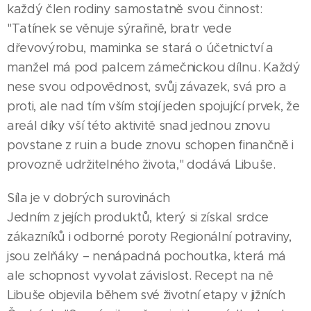
každý člen rodiny samostatně svou činnost:
"Tatínek se věnuje sýrařině, bratr vede
dřevovýrobu, maminka se stará o účetnictví a
manžel má pod palcem zámečnickou dílnu. Každý
nese svou odpovědnost, svůj závazek, svá pro a
proti, ale nad tím vším stojí jeden spojující prvek, že
areál díky vší této aktivitě snad jednou znovu
povstane z ruin a bude znovu schopen finančně i
provozně udržitelného života," dodává Libuše.
Síla je v dobrých surovinách
Jedním z jejích produktů, který si získal srdce
zákazníků i odborné poroty Regionální potraviny,
jsou zelňáky – nenápadná pochoutka, která má
ale schopnost vyvolat závislost. Recept na ně
Libuše objevila během své životní etapy v jižních