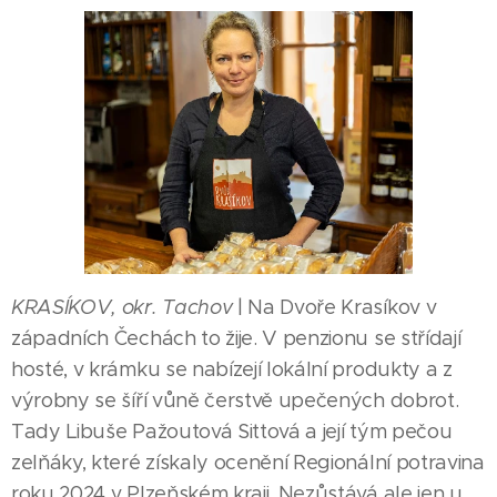
KRASÍKOV, okr. Tachov
| Na Dvoře Krasíkov v
západních Čechách to žije. V penzionu se střídají
hosté, v krámku se nabízejí lokální produkty a z
výrobny se šíří vůně čerstvě upečených dobrot.
Tady Libuše Pažoutová Sittová a její tým pečou
zelňáky, které získaly ocenění Regionální potravina
roku 2024 v Plzeňském kraji. Nezůstává ale jen u