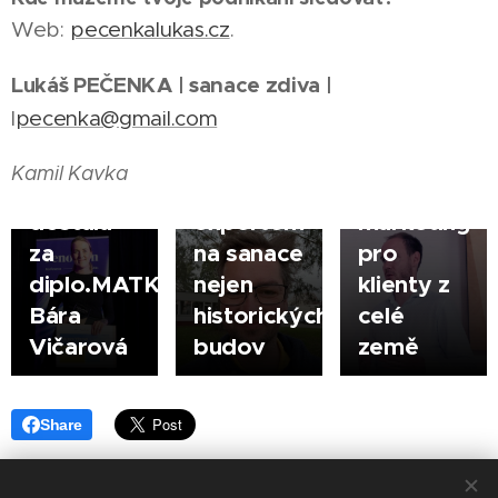
KUTNÁ
14.10.2025
Web:
pecenkalukas.cz
.
HORA |
KUTNÁ
29.10.2025
#silnějšíhybatelé:
HORA
KUTNÁ
Lukáš PEČENKA | sanace zdiva |
Cenu
Pavel
HORA |
|
l
pecenka@gmail.com
projektu
Lukáš
Šenkapoun
Silnější
Pečenka
řeší z
Kamil Kavka
regiony
je
Čáslavi
dostala
expertem
marketing
za
na sanace
pro
diplo.MATKY
nejen
klienty z
Bára
historických
celé
Vičarová
budov
země
Share