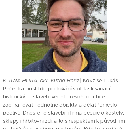
KUTNÁ HORA, okr. Kutná Hora
| Když se Lukáš
Pečenka pustil do podnikání v oblasti sanací
historických staveb, věděl přesně, co chce:
zachraňovat hodnotné objekty a dělat řemeslo
poctivě. Dnes jeho stavební firma pečuje o kostely,
sklepy i hřbitovní zdi, a to s respektem k původním
materiálů i stavebním postupům. Kde to ale dává