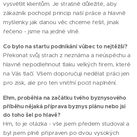
vysvětlit klientům. Je strašně důležité, aby
zákazník pochopil princip naší práce a hlavně
myšlenky jak danou věc chceme řešit, jinak
řečeno - jsme na jedné vlně.
Co bylo na startu podnikání vůbec to nejtěžší?
Překonat svůj strach z neznáma a neúspěchu a
hlavně nepodlehnout tlaku velkých firem, které
na Vás tlačí. Všem doporučuji nedělat práci jen
pro zisk, ale pro ten vnitřní pocit naplnění.
Ehm, proběhla na začátku tvého byznysového
příběhu nějaká příprava byznys plánu nebo jsi
do toho šel po hlavě?
Hm, to je otázka - vše jsem předem studoval a
byl jsem plně připraven po dvou vysokých