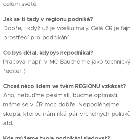
celém světě.
Jak se ti tady v regionu podniká?
Dobře, i když už je vcelku malý. Celá ČR je fajn
prostředí pro podnikání.
Co bys dělal, kdybys nepodnikal?
Pracoval např. v MC Bauchemie jako technický
ředitel :)
Chceš něco lidem ve tvém REGIONU vzkázat?
Ano, nebuďme pesimisti, buďme optimisti,
máme se v ČR moc dobře. Nepodléhejme
skepsi, kterou nám říká pár vrcholných politiků
atd.
29.03.2026
Kde můžeme tvoje podnikání sledovat?