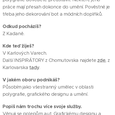
práce mají přesah dokonce do umění. Pověstné je
třeba jeho dekorování bot a módních doplňků.
Odkud pocházíš?
Z Kadaně.
Kde teď žiješ?
V Karlových Varech.
Další INSPIRÁTORY z Chomutovska najdete
zde
, z
Karlovarska
tady
.
V jakém oboru podnikáš?
Působím jako všestranný umělec v oblasti
polygrafie, grafického designu a umění.
Popiš nám trochu více svoje služby.
Věnuji se polepům aut. Grafickému designu a