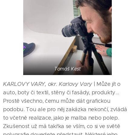
Tomáš Kest
KARLOVY VARY, okr. Karlovy Vary
| Může jít o
auto, boty či textil, stěny či fasády, produkty…
Prostě všechno, čemu může dát grafickou
podobu. Tou ale pro něj zakázka nekončí, zvládá
to včetně realizace, jako je malba nebo polep.
Zkušenost už má takřka se vším, co si ve světě
polygrafie dovedete představit. Některé jeho