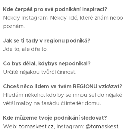
Kde čerpáš pro své podnikání inspiraci?
Někdy Instagram. Někdy lidé, které znám nebo
poznám.
Jak se ti tady v regionu podniká?
Jde to, ale dře to.
Co bys dělal, kdybys nepodnikal?
Určitě nějakou tvůrčí činnost.
Chceš něco lidem ve tvém REGIONU vzkázat?
16.12.2025
Hledám někoho, kdo by se mnou šel do nějaké
KARLOVY
VARY |
větší malby na fasádu či interiér domu.
Pro Adélu
30.03.2026
30.12.2025
Kde můžeme tvoje podnikání sledovat?
Bolváriovou
KARLOVY
KARLOVY
Web:
tomaskest.cz
, Instagram:
@tomaskest
.
se
VARY |
VARY |