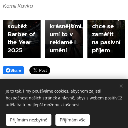
Radim
Tomáš
podnikání
Kamil Kavka
Geberth
Kest dělá
rovná
vyhrál
věci
svobodě,
soutěž
krásnějšími,
chce se
Barber of
umí to v
zaměřit
the Year
reklamě i
na pasivní
2025
umění
příjem
Share
Je to tak, i my používáme cookies, abychom zajistili
bezpečnost našich stránek a hlavně, abys s webem positivCZ
Made in positivCZ © 2026. Všechna práva vyhrazena.
udělal/a tu nejlepší možnou zkušenost.
Provozuje: Kamil Kavka, Kalvodova 1405/3, 790 01 Jeseník, IČ: 699 98
833.
Přijímám nezbytné
Přijímám vše
Cookies