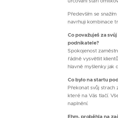
určování stáří omítko
Především se snažím o
navrhuji kombinace tr
Co považuješ za svůj
podnikatele?
Spokojenost zaměstna
řádně vysvětlit klient
hlavně myšlenky jak d
Co bylo na startu pod
Překonat svůj strach
které na Vás tlačí. Vš
naplnění.
Ehm, proběhla na za