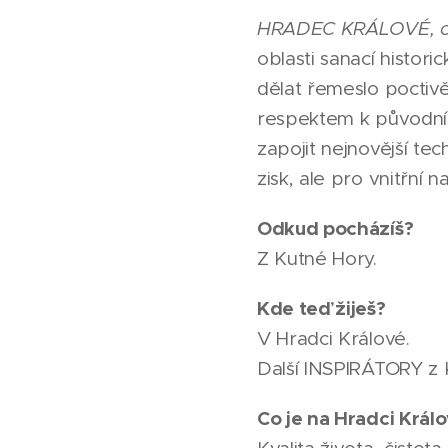
HRADEC KRÁLOVÉ, ok
oblasti sanací histor
dělat řemeslo poctivě.
respektem k původním
zapojit nejnovější te
zisk, ale pro vnitřní n
Odkud pocházíš?
Z Kutné Hory.
Kde teď žiješ?
V Hradci Králové.
Další INSPIRÁTORY z
Co je na Hradci Králo