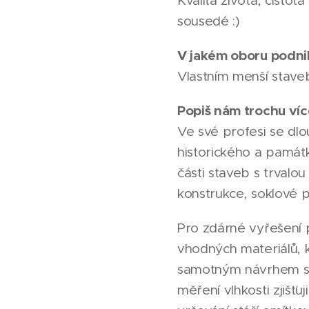
Kvalita života, čistot
sousedé :)
V jakém oboru podni
Vlastním menší staveb
Popiš nám trochu víc
Ve své profesi se dlo
historického a památ
části staveb s trvalou
konstrukce, soklové p
Pro zdárné vyřešení 
vhodných materiálů, k
samotným návrhem sy
měření vlhkosti zjišťu