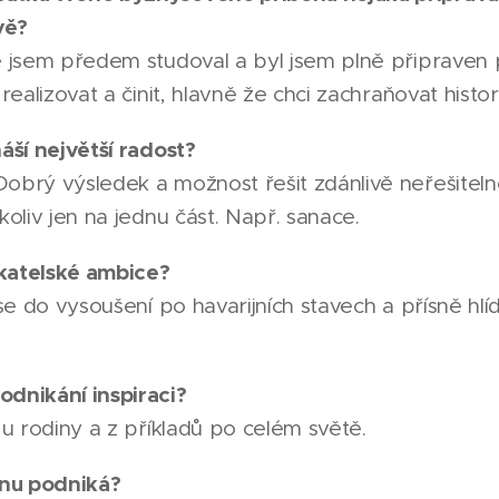
vě?
še jsem předem studoval a byl jsem plně připrave
 realizovat a činit, hlavně že chci zachraňovat histor
náší největší radost?
obrý výsledek a možnost řešit zdánlivě neřešitelné
koliv jen na jednu část. Např. sanace.
katelské ambice?
t se do vysoušení po havarijních stavech a přísně 
odnikání inspiraci?
 u rodiny a z příkladů po celém světě.
onu podniká?