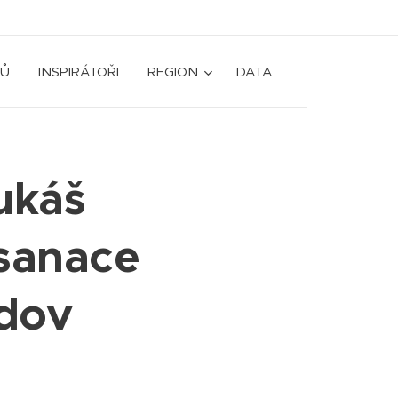
Ů
INSPIRÁTOŘI
REGION
DATA
ukáš
sanace
udov