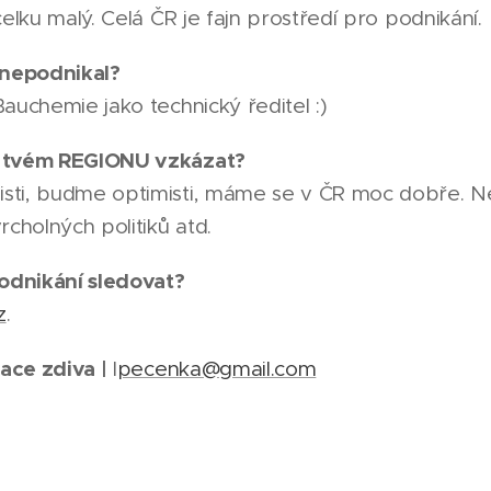
elku malý. Celá ČR je fajn prostředí pro podnikání.
 nepodnikal?
auchemie jako technický ředitel :)
e tvém REGIONU vzkázat?
sti, buďme optimisti, máme se v ČR moc dobře. N
rcholných politiků atd.
dnikání sledovat?
z
.
ace zdiva |
l
pecenka@gmail.com