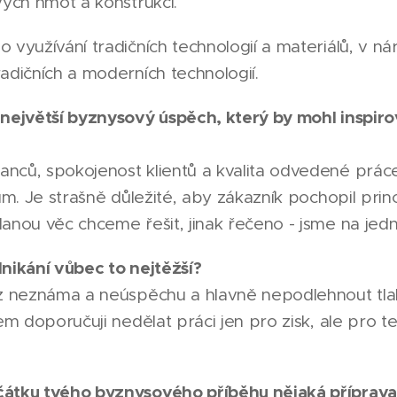
vých hmot a konstrukcí.
 využívání tradičních technologií a materiálů, v n
adičních a moderních technologií.
 největší byznysový úspěch, který by mohl inspiro
nců, spokojenost klientů a kvalita odvedené prác
ům. Je strašně důležité, aby zákazník pochopil prin
anou věc chceme řešit, jinak řečeno - jsme na jedn
nikání vůbec to nejtěžší?
 z neznáma a neúspěchu a hlavně nepodlehnout tlak
em doporučuji nedělat práci jen pro zisk, ale pro te
čátku tvého byznysového příběhu nějaká příprava