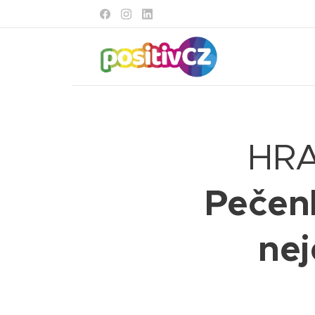
HRA
Pečen
nej