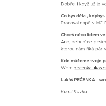
Dobře, i když už je vc
Co bys dělal, kdybys
Pracoval např. v MC B
Chceš něco lidem v
Ano, nebuďme pesimi
kterou nám říká pár v
Kde můžeme tvoje po
Web:
pecenkalukas.c
Lukáš PEČENKA | san
Kamil Kavka