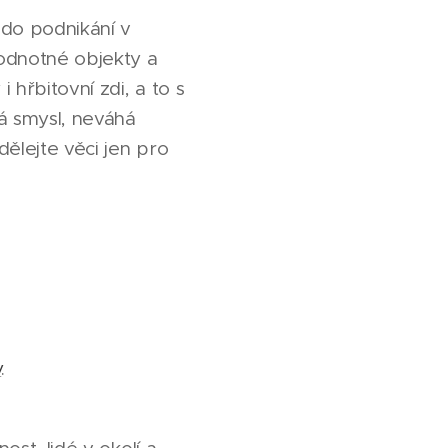
 do podnikání v
hodnotné objekty a
 hřbitovní zdi, a to s
á smysl, neváhá
ělejte věci jen pro
y
.