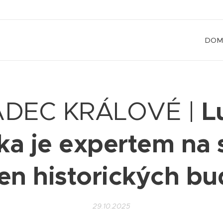
DOM
L
DEC KRÁLOVÉ |
ka je expertem na 
en historických b
29.10.2025