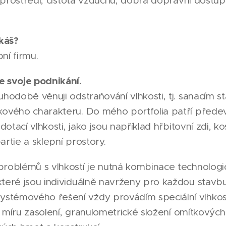
a prostředí, čistota vzduchu, dobrá dopravní dostupn
káš?
ní firmu.
e svoje podnikání.
uhodobě věnuji odstraňování vlhkosti, tj. sanacím s
kového charakteru. Do mého portfolia patří přede
 dotací vlhkosti, jako jsou například hřbitovní zdi, k
artie a sklepní prostory.
problémů s vlhkostí je nutná kombinace technologi
teré jsou individuálně navrženy pro každou stavbu
stémového řešení vždy provádím speciální vlhko
ji míru zasolení, granulometrické složení omítkových