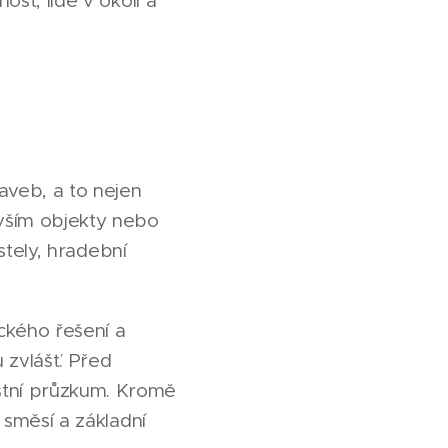
ost, lidé v okolí a
taveb, a to nejen
vším objekty nebo
ostely, hradební
ckého řešení a
 zvlášť. Před
stní průzkum. Kromě
 směsí a základní