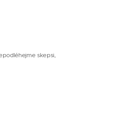
epodléhejme skepsi,