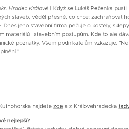
r. Hradec Králové
| Když se Lukáš Pečenka pustil
ických staveb, věděl přesně, co chce: zachraňovat 
 Dnes jeho stavební firma pečuje o kostely, sklepy i
 materiálů i stavebním postupům. Kde to ale dáv
chnické poznatky. Všem podnikatelům vzkazuje: "Ned
aplnění."
 Kutnohorska najdete
zde
a z Královehradecka
tad
vé nejlepší?