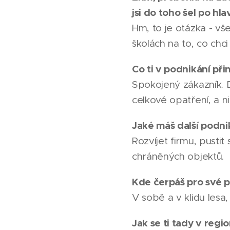
jsi do toho šel po hla
Hm, to je otázka - v
školách na to, co chci
Co ti v podnikání při
Spokojený zákazník. D
celkové opatření, a ni
Jaké máš další podni
Rozvíjet firmu, pusti
chráněných objektů.
Kde čerpáš pro své p
V sobě a v klidu lesa,
Jak se ti tady v regi