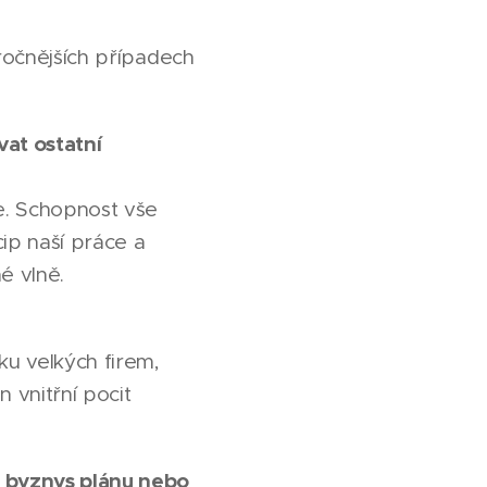
áročnějších případech
vat ostatní
e. Schopnost vše
cip naší práce a
é vlně.
u velkých firem,
n vnitřní pocit
 byznys plánu nebo