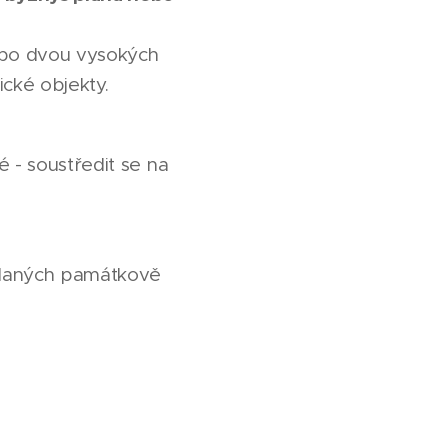
n po dvou vysokých
ické objekty.
 - soustředit se na
hlídaných památkově