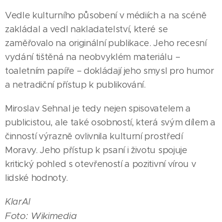
Vedle kulturního působení v médiích a na scéně
zakládal a vedl nakladatelství, které se
zaměřovalo na originální publikace. Jeho recesní
vydání tištěná na neobvyklém materiálu –
toaletním papíře – dokládají jeho smysl pro humor
a netradiční přístup k publikování.
11.06.2026
Miroslav Sehnal je tedy nejen spisovatelem a
BRUNTÁL
publicistou, ale také osobností, která svým dílem a
Filip
|
činností výrazně ovlivnila kulturní prostředí
Bálint
Moravy. Jeho přístup k psaní i životu spojuje
mění
kritický pohled s otevřeností a pozitivní vírou v
lásku ke
04.06.2026
lidské hodnoty.
včelám
BRUNTÁL
13.06.2026
ve
Eliška
BRUNTÁL
|
KlarAI
Zápasnice
startup,
Fojtová
|
Foto: Wikimedia