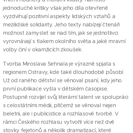
jednoduché kritiky však jeho díla otevřeně
vyzdvihují pozitivní aspekty lidských vztahů a
mezilidské solidarity. Jeho texty nabízejí čtenáři
možnost zamyslet se nad tím, jak se jednotlivci
vyrovnávají s tlakem okolního světa a jaké mravní
volby činí v okamžicích zkoušek.
Tvorba Miroslava Sehnala je výrazně spjata s
regionem Ostravy, kde také dlouhodobě působí.
Už od raného dětství se věnoval psaní, kdy jeho
první publikace vyšla v dětském časopise.
Postupně rozvíjel svůj literární talent ve spolupráci
s celostátními médii, přičemž se věnoval nejen
beletrii, ale i publicistice a rozhlasové tvorbě. V
rámci Českého rozhlasu vytvořil více než dvě
stovky fejetonů a několik dramatizací, které