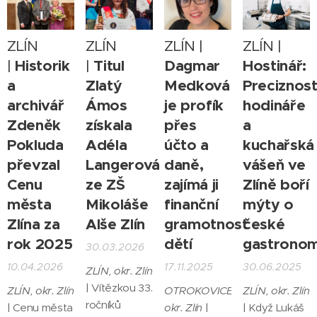
Zlína, která
vyplácí se mu
umění FF UP
Bělůnek byl
se dožila 100
to. Plavec
v Olomouci.
vybrán mezi
let.
Miroslav
ZLÍN
ZLÍN
ZLÍN |
ZLÍN |
Její básně
mentory
Knedla –
byly
Historik
Titul
Dagmar
Hostinář:
|
|
celostátního
nový
oceněny v
programu
a
Zlatý
Medková
Preciznos
Sportovec
řadě
KOMPAS,
archivář
Ámos
je profík
hodináře
Zlínského
literárních
který
Zdeněk
získala
přes
a
kraje 2025.
soutěží, např.
podporuje
Pokluda
Adéla
účto a
kuchařská
Gratulujeme!
Ortenova
profesní
převzal
Langerová
daně,
vášeň ve
Kutná Hora
rozvoj
nebo
Cenu
ze ZŠ
zajímá ji
Zlíně boří
ředitelů škol.
Literární cena
Do této role
města
Mikoláše
finanční
mýty o
Vladimíra
se zařazují
Zlína za
Alše Zlín
gramotnost
české
Vokolka.
pouze
rok 2025
dětí
gastronom
30.03.2026
Publikovala v
zkušení
časopise
10.04.2026
17.11.2025
30.06.2025
ředitelé, kteří
ZLÍN, okr. Zlín
Tvar. Stala se
dlouhodobě
| Vítězkou 33.
ZLÍN, okr. Zlín
OTROKOVICE,
ZLÍN, okr. Zlín
laureátkou
dosahují
ročníků
| Cenu města
okr. Zlín
|
| Když Lukáš
Literární