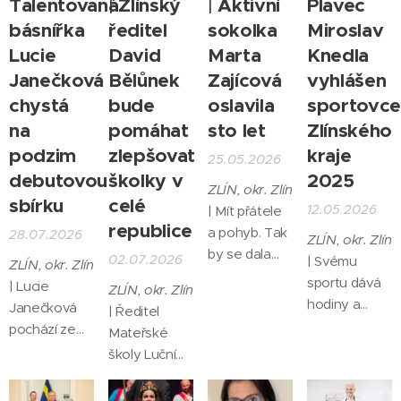
Talentovaná
Zlínský
Aktivní
Plavec
|
|
básnířka
ředitel
sokolka
Miroslav
Lucie
David
Marta
Knedla
Janečková
Bělůnek
Zajícová
vyhlášen
chystá
bude
oslavila
sportovc
na
pomáhat
sto let
Zlínského
podzim
zlepšovat
kraje
25.05.2026
debutovou
školky v
2025
ZLÍN, okr. Zlín
sbírku
celé
12.05.2026
| Mít přátele
republice
a pohyb. Tak
28.07.2026
ZLÍN, okr. Zlín
by se dala
02.07.2026
| Svému
ZLÍN, okr. Zlín
stručně
sportu dává
| Lucie
ZLÍN, okr. Zlín
shrnout
hodiny a
Janečková
| Ředitel
životní
hodiny
pochází ze
Mateřské
filozofie
tréninku,
Zlína, nyní
školy Luční
Marty
vytrvalost i
studuje na
ve Zlíně
Zajícové ze
disciplínu. A
Katedra dějin
David