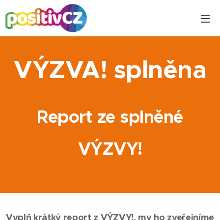
VÝZVA! splněna
Report ze splněné
VÝZVY!
Vyplň krátký report z VÝZVY!, my ho zveřejníme