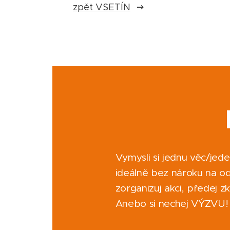
zpět VSETÍN
Vymysli si jednu věc/jede
ideálně bez nároku na odm
zorganizuj akci, předej 
Anebo si nechej VÝZVU!