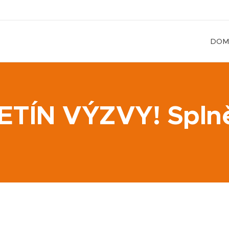
DOM
ETÍN VÝZVY! Spln