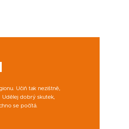
N
gionu. Učiň tak nezištně,
. Udělej dobrý skutek,
chno se počítá.