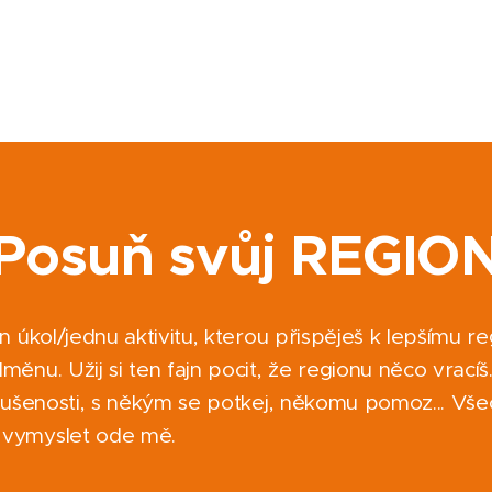
Posuň svůj REGIO
n úkol/jednu aktivitu, kterou přispěješ k lepšímu re
ěnu. Užij si ten fajn pocit, že regionu něco vracíš
zkušenosti, s někým se potkej, někomu pomoz... Vše
 vymyslet ode mě.