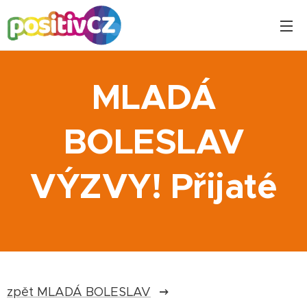
MLADÁ
BOLESLAV
VÝZVY! Přijaté
zpět MLADÁ BOLESLAV