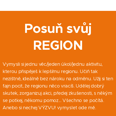
Posuň svůj
REGION
Vymysli si jednu věc/jeden úkol/jednu aktivitu,
kterou přispěješ k lepšímu regionu. Učiň tak
nezištně, ideálně bez nároku na odměnu. Užij si ten
fajn pocit, že regionu něco vracíš. Udělej dobrý
skutek, zorganizuj akci, předej zkušenosti, s někým
se potkej, někomu pomoz... Všechno se počítá.
Anebo si nechej VÝZVU! vymyslet ode mě.