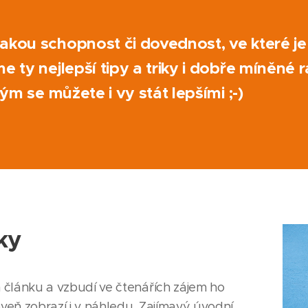
akou schopnost či dovednost, ve které je
e ty nejlepší tipy a triky i dobře míněné 
rým se můžete i vy stát lepšími ;-)
ky
 článku a vzbudí ve čtenářích zájem ho
oveň zobrazí i v náhledu. Zajímavý úvodní