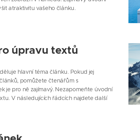
t atraktivitu vašeho článku.
pro úpravu textů
ěluje hlavní téma článku. Pokud jej
h článků, pomůžete čtenářům s
ek je pro ně zajímavý. Nezapomeňte úvodní
xtu. V následujících řádcích najdete další
ánek