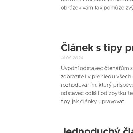
obrázek vám tak pomůže zvýši
Článek s tipy 
14.08.2024
Úvodní odstavec čtenářům sd
zobrazíte i v přehledu všec
rozhodováním, který příspěv
odstavec odlišit od zbytku te
tipy, jak články upravovat.
Jednoduchý čl