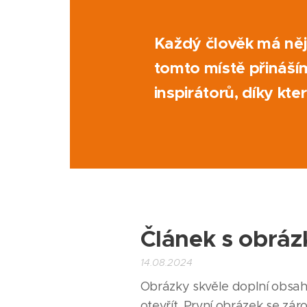
Každý člověk má něj
tomto místě přináším
inspirátorů, díky kte
Článek s obráz
14.08.2024
Obrázky skvěle doplní obsah
otevřít. První obrázek se zár