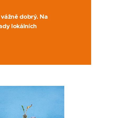
 vážně dobrý. Na
rady lokálních