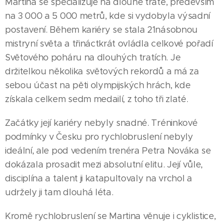
Martina se specializuje na dlouhé tratě, především
na 3 000 a 5 000 metrů, kde si vydobyla výsadní
postavení. Během kariéry se stala 21násobnou
mistryní světa a třináctkrát ovládla celkové pořadí
Světového poháru na dlouhých tratích. Je
držitelkou několika světových rekordů a má za
sebou účast na pěti olympijských hrách, kde
získala celkem sedm medailí, z toho tři zlaté.
Začátky její kariéry nebyly snadné. Tréninkové
podmínky v Česku pro rychlobruslení nebyly
ideální, ale pod vedením trenéra Petra Nováka se
dokázala prosadit mezi absolutní elitu. Její vůle,
disciplína a talent ji katapultovaly na vrchol a
udržely ji tam dlouhá léta.
Kromě rychlobruslení se Martina věnuje i cyklistice,