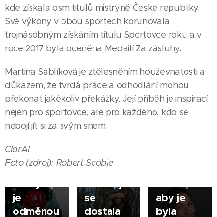
kde získala osm titulů mistryně České republiky.
Své výkony v obou sportech korunovala
trojnásobným získáním titulu Sportovce roku a v
roce 2017 byla oceněna Medailí Za zásluhy.
24.06.2026
20.04.2026
Martina Sáblíková je ztělesněním houževnatosti a
ŽĎÁR
ŽĎÁR
důkazem, že tvrdá práce a odhodlání mohou
NAD
NAD
11.11.2025
překonat jakékoliv překážky. Její příběh je inspirací
SÁZAVOU
SÁZAVOU
ŽĎÁR
nejen pro sportovce, ale pro každého, kdo se
Martin
|
|
NAD
nebojí jít si za svým snem.
Nečas
Ilustrátorka
SÁZAVOU
poprvé
Iveta
Gabriela
|
ClarAI
ovládnul
Autratová
Jičínská
Foto (zdroj): Robert Scoble
Zlatou
otevřeně
učí lidi
hokejku,
o tom, jak
mluvit,
je
se
aby je
odměnou
dostala
byla