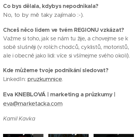
Co bys dělala, kdybys nepodnikala?
No, to by mě taky zajímalo :-).
Chceš něco lidem ve tvém REGIONU vzkázat?
Važme si toho, jak se nám tu žije, a chovejme se k
sobě slušněji (v rolích chodců, cyklistů, motoristů,
ale i obecně jako lidi: více si všímejme svého okolí).
24.06.2026
20.04.2026
ŽĎÁR
ŽĎÁR
Kde můžeme tvoje podnikání sledovat?
NAD
NAD
11.11.2025
pruzkumnice
LinkedIn:
.
SÁZAVOU
SÁZAVOU
ŽĎÁR
Martin
|
|
NAD
Eva KNEBLOVÁ | marketing a průzkumy |
Nečas
Ilustrátorka
SÁZAVOU
eva@marketacka.com
poprvé
Iveta
Gabriela
|
ovládnul
Autratová
Jičínská
Kamil Kavka
Zlatou
otevřeně
učí lidi
hokejku,
o tom, jak
mluvit,