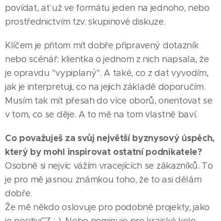
povídat, ať už ve formátu jeden na jednoho, nebo
prostřednictvím tzv. skupinové diskuze.
Klíčem je přitom mít dobře připravený dotazník
nebo scénář: klientka o jednom z nich napsala, že
je opravdu "vypiplaný". A také, co z dat vyvodím,
jak je interpretuji, co na jejich základě doporučím.
Musím tak mít přesah do více oborů, orientovat se
v tom, co se děje. A to mě na tom vlastně baví.
Co považuješ za svůj největší byznysový úspěch,
který by mohl inspirovat ostatní podnikatele?
Osobně si nejvíc vážím vracejících se zákazníků. To
je pro mě jasnou známkou toho, že to asi dělám
dobře.
Že mě někdo oslovuje pro podobné projekty, jako
je positivCZ :-). Nebo nominuje pro krajské kolo