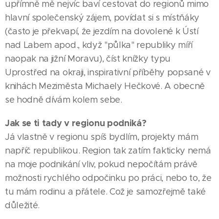
upřímně mě nejvíc baví cestovat do regionů mimo
hlavní společenský zájem, povídat si s místňáky
(často je překvapí, že jezdím na dovolené k Ústí
nad Labem apod., když "půlka" republiky míří
naopak na jižní Moravu), číst knížky typu
Uprostřed na okraji, inspirativní příběhy popsané v
knihách Meziměsta Michaely Hečkové. A obecně
se hodně dívám kolem sebe.
Jak se ti tady v regionu podniká?
Já vlastně v regionu spíš bydlím, projekty mám
napříč republikou. Region tak zatím fakticky nemá
na moje podnikání vliv, pokud nepočítám právě
možnosti rychlého odpočinku po práci, nebo to, že
tu mám rodinu a přátele. Což je samozřejmě také
důležité.