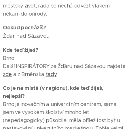
městský život, ráda se nechá odvézt vlakem
někam do přírody.
Odkud pocházíš?
Žďár nad Sázavou.
Kde teď žiješ?
Brno.
Další INSPIRÁTORY ze Žďáru nad Sázavou najdete
zde
a z Brněnska
tady
.
Co je na místě (v regionu), kde teď žiješ,
nejlepší?
Brno je inovačním a univerzitním centrem, sama
jsem ve vysokém školství mnoho let
(nepedagogicky) působila, měla příležitost být u
nastavování univerzitního marketingu. Tohle velmi