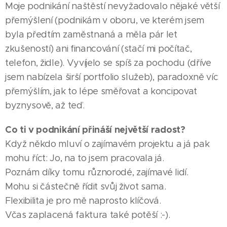
Moje podnikání naštěstí nevyžadovalo nějaké větší
přemýšlení (podnikám v oboru, ve kterém jsem
byla předtím zaměstnaná a měla pár let
zkušeností) ani financování (stačí mi počítač,
telefon, židle). Vyvíjelo se spíš za pochodu (dříve
jsem nabízela širší portfolio služeb), paradoxně víc
přemýšlím, jak to lépe směřovat a koncipovat
byznysově, až teď.
Co ti v podnikání přináší největší radost?
Když někdo mluví o zajímavém projektu a já pak
mohu říct: Jo, na to jsem pracovala já.
Poznám díky tomu různorodé, zajímavé lidí.
Mohu si částečně řídit svůj život sama.
Flexibilita je pro mě naprosto klíčová.
Včas zaplacená faktura také potěší :-).