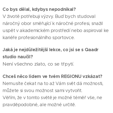
Co bys dělal, kdybys nepodnikal?
V životě potřebuji výzvy. Buď bych studoval
náročný obor směřující k náročné profesi, snažil
uspět v akademickém prostředí nebo aspiroval ke
kariéře profesionálního sportovce.
Jaká je nejdůležitější lekce, co jsi se s Qaadr
studio naučil?
Není všechno zlato, co se třpytí.
Chceš něco lidem ve tvém REGIONU vzkázat?
Nemusíte čekat na to až Vám svět dá možnosti,
můžete si svou možnost sami vytvořit.
03.08.2026
HODONÍN
Věřím, že v tomto světě je možné téměř vše, ne
Město
|
pravděpodobné, ale možné určitě.
05.08.2026
poděkovalo
ŠUMPERK
07.08.2026