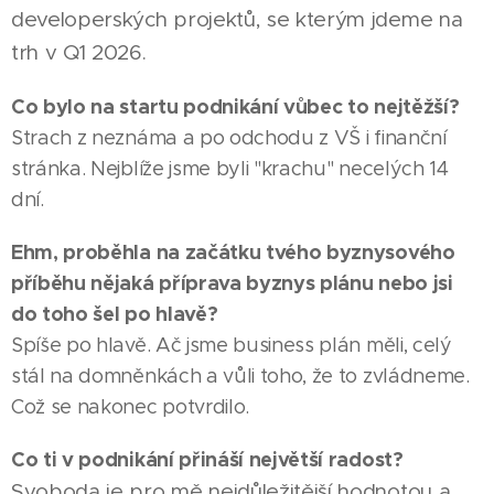
developerských projektů, se kterým jdeme na
trh v Q1 2026.
Co bylo na startu podnikání vůbec to nejtěžší?
Strach z neznáma a po odchodu z VŠ i finanční
stránka. Nejblíže jsme byli "krachu" necelých 14
dní.
Ehm, proběhla na začátku tvého byznysového
příběhu nějaká příprava byznys plánu nebo jsi
do toho šel po hlavě?
Spíše po hlavě. Ač jsme business plán měli, celý
stál na domněnkách a vůli toho, že to zvládneme.
Což se nakonec potvrdilo.
Co ti v podnikání přináší největší radost?
Svoboda je pro mě nejdůležitější hodnotou a