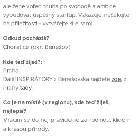
ale žene vpřed touha po svobodě a ambice
vybudovat úspěšný startup. Vzkazuje: nečekejte
na příležitosti – vytvářejte si je sami.
Odkud pocházíš?
Choratice (okr. Benešov).
Kde teď žiješ?:
Praha.
Další INSPIRÁTORY z Benešovska najdete
zde
, z
Prahy
tady
.
Co je na místě (v regionu), kde teď žiješ,
nejlepší?
Vracím se do něj pravidelně za rodinou, klidem
.
a krásou přírody