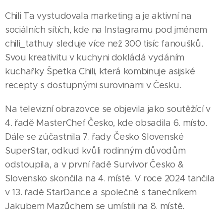
Chili Ta vystudovala marketing a je aktivní na
sociálních sítích, kde na Instagramu pod jménem
chili_tathuy sleduje více než 300 tisíc fanoušků.
Svou kreativitu v kuchyni dokládá vydáním
kuchařky Špetka Chili, která kombinuje asijské
recepty s dostupnými surovinami v Česku.
Na televizní obrazovce se objevila jako soutěžící v
4. řadě MasterChef Česko, kde obsadila 6. místo.
Dále se zúčastnila 7. řady Česko Slovenské
SuperStar, odkud kvůli rodinným důvodům
odstoupila, a v první řadě Survivor Česko &
Slovensko skončila na 4. místě. V roce 2024 tančila
v 13. řadě StarDance a společně s tanečníkem
Jakubem Mazůchem se umístili na 8. místě.
03.08.2026
HODONÍN