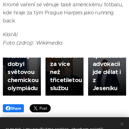
Kromě vaření se věnuje také americkému fotbalu,
Město
|
05.08.2026
kde hraje za tým Prague Harpies jako running
poděkovalo
ŠUMPERK
back.
Zlatý
řediteli
|
03.08.2026
hoch ze
městské
JESENÍK |
KlarAI
Šumperka
policie
Filip
Foto (zdroj): Wikimedia
- Jan
Jindřichu
Novotný:
Paloncý
Vašíčkovi
špičkovou
dobyl
za více
advokacii
světovou
než
jde dělat i
chemickou
třicetiletou
z
olympiádu
službu
Jeseníku
Share