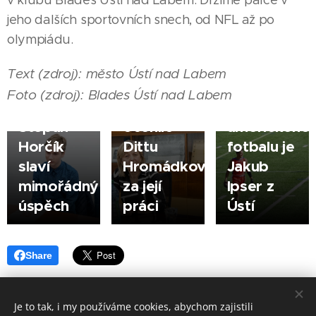
v klubu Blades Ústí nad Labem. Držíme palce v
jeho dalších sportovních snech, od NFL až po
14.04.2026
olympiádu.
ÚSTÍ NAD
02.04.2026
27.03.2026
LABEM |
ÚSTÍ NAD
ÚSTÍ NAD
Text (zdroj): město Ústí nad Labem
Talentovaný
LABEM |
LABEM
Foto (zdroj): Blades Ústí nad Labem
student
Město
Žák roku
|
Štěpán
ocenilo
amerického
Horčík
Dittu
fotbalu je
slaví
Hromádkovou
Jakub
mimořádný
za její
Ipser z
úspěch
práci
Ústí
Share
Je to tak, i my používáme cookies, abychom zajistili