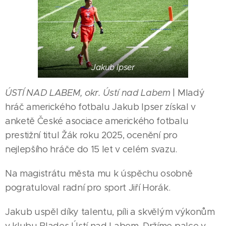
Jakub Ipser
ÚSTÍ NAD LABEM, okr. Ústí nad Labem
| Mladý
hráč amerického fotbalu Jakub Ipser získal v
anketě České asociace amerického fotbalu
prestižní titul Žák roku 2025, ocenění pro
nejlepšího hráče do 15 let v celém svazu.
Na magistrátu města mu k úspěchu osobně
pogratuloval radní pro sport Jiří Horák.
Jakub uspěl díky talentu, píli a skvělým výkonům