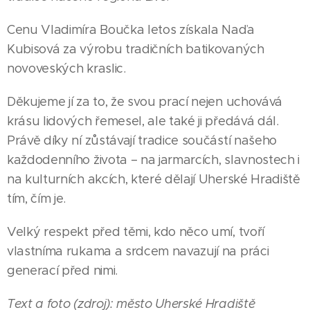
Cenu Vladimíra Boučka letos získala Naďa
Kubisová za výrobu tradičních batikovaných
novoveských kraslic.
Děkujeme jí za to, že svou prací nejen uchovává
krásu lidových řemesel, ale také ji předává dál.
Právě díky ní zůstávají tradice součástí našeho
každodenního života – na jarmarcích, slavnostech i
na kulturních akcích, které dělají Uherské Hradiště
tím, čím je.
08.05.2026
UHERSKÉ
25.06.2026
Velký respekt před těmi, kdo něco umí, tvoří
HRADIŠTĚ
UHERSKÉ
31.05.2026
vlastníma rukama a srdcem navazují na práci
Velký
|
HRADIŠTĚ
UHERSKÉ
generací před nimi.
úspěch
|
HRADIŠTĚ
Publicista
Ondřej
studentky
|
Text a foto (zdroj): město Uherské Hradiště