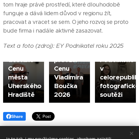
tom hraje právě prostředí, které dlouhodobě
UHERSKÉ
25.06.2026
funguje a dává lidem důvod v regionu žít,
HRADIŠTĚ
UHERSKÉ
31.05.2026
pracovat a vracet se sem. O jeho rozvoj se proto
Velký
|
HRADIŠTĚ
UHERSKÉ
bude firma i nadále aktivně zasazovat.
úspěch
|
HRADIŠTĚ
Publicista
Ondřej
studentky
|
Text a foto (zdroj): EY Podnikatel roku 2025
Jiří Jilík
Žampach
Kláry
dostane
převzal
Podolínské
Cenu
Cenu
v
města
Vladimíra
celorepubli
Uherského
Boučka
fotografick
Hradiště
2026
soutěži
Share
Je to tak, i my používáme cookies, abychom zajistili