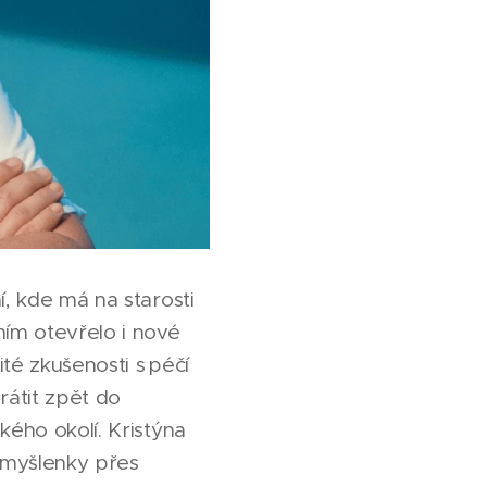
í, kde má na starosti
ím otevřelo i nové
ité zkušenosti s péčí
átit zpět do
kého okolí. Kristýna
 myšlenky přes