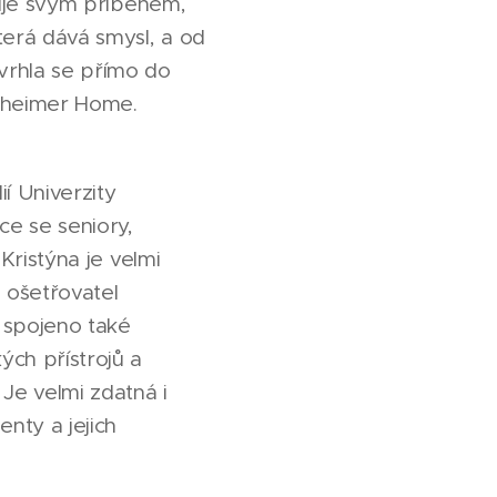
iruje svým příběhem,
která dává smysl, a od
 vrhla se přímo do
lzheimer Home.
í Univerzity
ce se seniory,
 Kristýna je velmi
 ošetřovatel
 spojeno také
ých přístrojů a
Je velmi zdatná i
enty a jejich