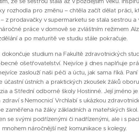
 tím, že se sestrou stala až v pozdějším věku. Insp
tky rozhodla pro změnu – chtěla začít dělat práci, 
 – z prodavačky v supermarketu se stala sestrou a
mi náročné práce v domově se zvláštním režimem A
zdělání a po maturitě ve studiu stále pokračuje.
 dokončuje studium na Fakultě zdravotnických studi
ecné ošetřovatelství. Nejvíce ji dnes naplňuje prá
ejvíce zaslouží naši péči a úctu, jak sama říká. Paní
e účastní ústních a praktických zkoušek žáků oboru
a a Střední odborné školy Hostinné. Její jméno je
n zdraví s Nemocnicí Vrchlabí s ukázkou zdravotnick
je zaměřena na žáky základních a mateřských škol. 
en se svými podřízenými či nadřízenými, ale i s paci
to mnohem náročnější než komunikace s kolegy.