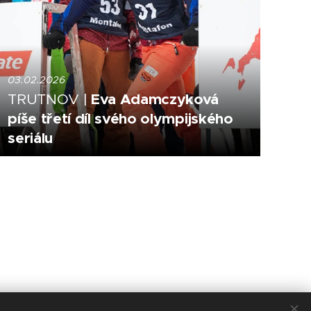
03.02.2026
Eva Adamczyková
TRUTNOV |
píše třetí díl svého olympijského
seriálu