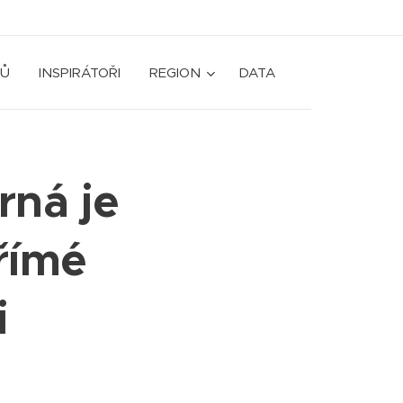
Ů
INSPIRÁTOŘI
REGION
DATA
rná je
římé
i