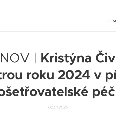
DOM
Kristýna Čiv
NOV |
trou roku 2024 v p
ošetřovatelské péč
02.01.2025