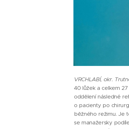
VRCHLABÍ, okr. Trutn
40 lůžek a celkem 27
oddělení následné reha
o pacienty po chirur
běžného režimu. Je to
se manažersky podíle