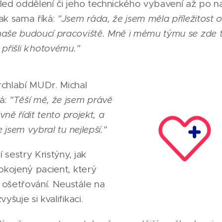
ed oddělení či jeho technického vybavení až po na
ak sama říká:
"Jsem ráda, že jsem měla příležitost ov
aše budoucí pracoviště. Mně i mému týmu se zde t
přišli k hotovému."
chlabí MUDr. Michal
á:
"Těší mě, že jsem právě
vně řídit tento projekt, a
 jsem vybral tu nejlepší."
 sestry Kristýny, jak
okojený pacient, který
ošetřování. Neustále na
yšuje si kvalifikaci.