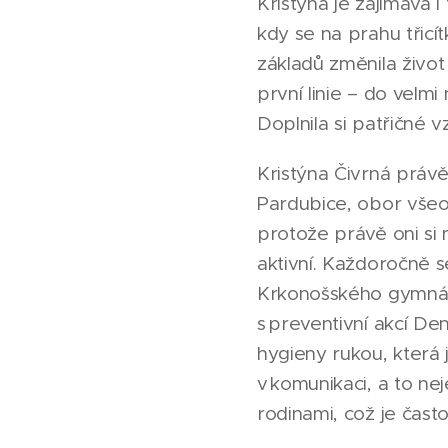
Kristýna je zajímavá i
kdy se na prahu třicí
základů změnila život
první linie – do vel
Doplnila si patřičné v
Kristýna Čivrná právě
Pardubice, obor všeob
protože právě oni si n
aktivní. Každoročně s
Krkonošského gymnázi
s preventivní akcí De
hygieny rukou, která 
v komunikaci, a to nej
rodinami, což je čas