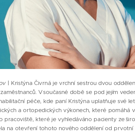
ov
| Kristýna Čivrná je vrchní sestrou dvou oddělen
 zaměstnanců. V současné době se pod jejím veden
bilitační péče, kde paní Kristýna uplatňuje své let
gických a ortopedických výkonech, které pomáhá vr
 pracoviště, které je vyhledáváno pacienty ze širo
la na otevření tohoto nového oddělení od prvotní