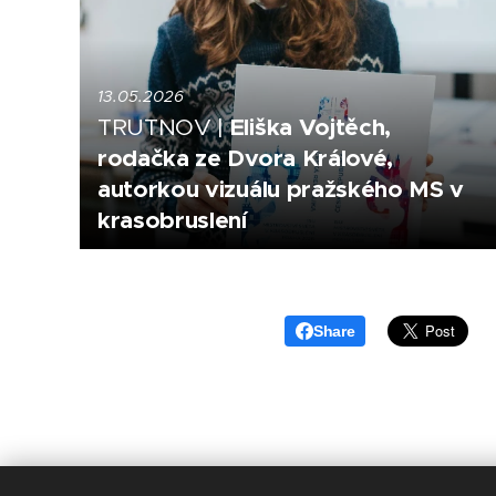
13.05.2026
Eliška Vojtěch,
TRUTNOV |
rodačka ze Dvora Králové,
autorkou vizuálu pražského MS v
krasobruslení
Share