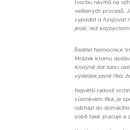
tvorbu návrhů na vzhl
veškerých procesů. J
vypadat a fungovat n
jinak, než kdybychom 
Ředitel Nemocnice Vr
Mrázek k tomu dodáv
Kristýně dal šanci akti
výsledek jasně říká, že
Největší radostí vrchní
s úsměvem říká, je sp
odchází do domácího 
sobě také pracuje a zv