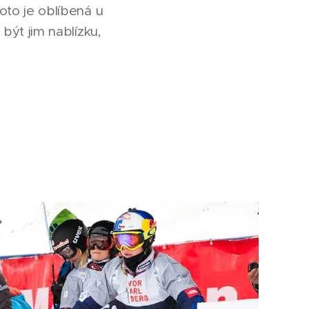
roto je oblíbená u
 být jim nablízku,