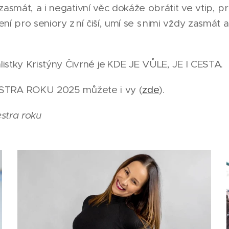
zasmát, a i negativní věc dokáže obrátit ve vtip, p
í pro seniory z ní čiší, umí se s nimi vždy zasmát a
alistky Kristýny Čivrné je KDE JE VŮLE, JE I CESTA.
SESTRA ROKU 2025 můžete i vy (
zde
).
estra roku