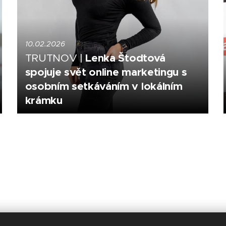
10.02.2026
Lenka Štodtová
TRUTNOV |
spojuje svět online marketingu s
osobním setkáváním v lokálním
krámku