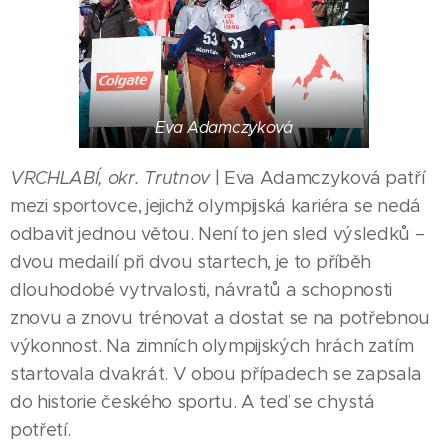
Eva Adamczyková
VRCHLABÍ, okr. Trutnov
| Eva Adamczyková patří
mezi sportovce, jejichž olympijská kariéra se nedá
odbavit jednou větou. Není to jen sled výsledků –
dvou medailí při dvou startech, je to příběh
dlouhodobé vytrvalosti, návratů a schopnosti
znovu a znovu trénovat a dostat se na potřebnou
výkonnost. Na zimních olympijských hrách zatím
startovala dvakrát. V obou případech se zapsala
do historie českého sportu. A teď se chystá
potřetí.