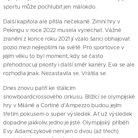
sportu může pochlubit jen málokdo.
Další kapitola ale přišla nečekaně. Zimní hry v
Pekingu v roce 2022 musela vynechat. Vážné
zranění z konce roku 2021 jí vzalo šanci obhajovat
pozici mezi nejlepšími na světě. Pro sportovce v
jejím věku to byl moment, kdy se často
přehodnocují priority i další směr kariéry. Eva se ale
rozhodla jinak. Nezastavila se. Vrátila se.
Dnes znovu patří ke stálicím
snowboardcrossového cirkusu. Blížící se olympijské
hry v Miláně a Cortině d'Ampezzo budou jejím
třetím pokusem o super výsledek. Ať už výsledek
10.02.2026
dopadne jakkoliv, jedno je jisté. Olympijský příběh
TRUTNOV
13.05.2026
Evy Adamczykové není jen o dvou (až třech)
Lenka
TRUTNOV
|