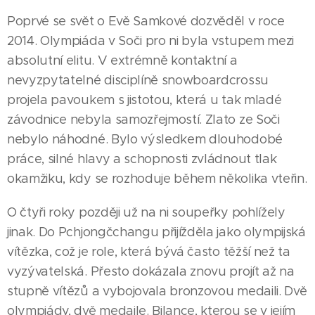
Poprvé se svět o Evě Samkové dozvěděl v roce
2014. Olympiáda v Soči pro ni byla vstupem mezi
absolutní elitu. V extrémně kontaktní a
nevyzpytatelné disciplíně snowboardcrossu
projela pavoukem s jistotou, která u tak mladé
závodnice nebyla samozřejmostí. Zlato ze Soči
nebylo náhodné. Bylo výsledkem dlouhodobé
práce, silné hlavy a schopnosti zvládnout tlak
okamžiku, kdy se rozhoduje během několika vteřin.
O čtyři roky později už na ni soupeřky pohlížely
jinak. Do Pchjongčchangu přijížděla jako olympijská
vítězka, což je role, která bývá často těžší než ta
vyzývatelská. Přesto dokázala znovu projít až na
stupně vítězů a vybojovala bronzovou medaili. Dvě
olympiády, dvě medaile. Bilance, kterou se v jejím