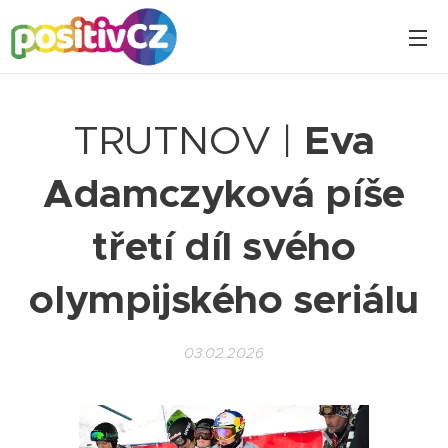
TRUTNOV |
Eva
Adamczyková píše
třetí díl svého
olympijského seriálu
03.02.2026