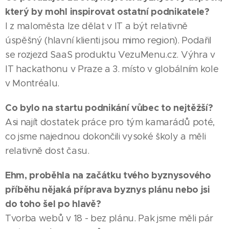
který by mohl inspirovat ostatní podnikatele?
I z maloměsta lze dělat v IT a být relativně
úspěšný (hlavní klienti jsou mimo region). Podařil
se rozjezd SaaS produktu VezuMenu.cz. Výhra v
IT hackathonu v Praze a 3. místo v globálním kole
v Montréalu.
Co bylo na startu podnikání vůbec to nejtěžší?
Asi najít dostatek práce pro tým kamarádů poté,
co jsme najednou dokončili vysoké školy a měli
relativně dost času.
Ehm, proběhla na začátku tvého byznysového
příběhu nějaká příprava byznys plánu nebo jsi
do toho šel po hlavě?
Tvorba webů v 18 - bez plánu. Pak jsme měli pár