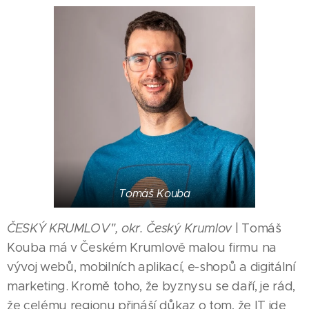
Tomáš Kouba
ČESKÝ KRUMLOV", okr. Český Krumlov
| Tomáš
Kouba má v Českém Krumlově malou firmu na
vývoj webů, mobilních aplikací, e-shopů a digitální
marketing. Kromě toho, že byznysu se daří, je rád,
že celému regionu přináší důkaz o tom, že IT jde