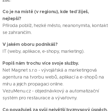
Co je na místě (v regionu), kde teď žiješ,
nejlepší?
Příroda poblíž, hezké město, neanonymita, kontakt
se zahraničím.
V jakém oboru podnikáš?
IT (weby, aplikace, e-shopy, marketing).
Popiš nám trochu více svoje služby.
Net Magnet s.r.o - vývojářská a marketingová
agentura na tvorbu webů, aplikací a e-shopů na
míru a jejich propagaci online.
VezuMenu.cz - objednávkový a automatizační
systém pro restaurace a vývařovny.
Co považuješ za svůj největší byznysový úspěch,