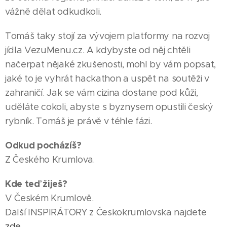
vážně dělat odkudkoli.
Tomáš taky stojí za vývojem platformy na rozvoj
jídla VezuMenu.cz. A kdybyste od něj chtěli
načerpat nějaké zkušenosti, mohl by vám popsat,
jaké to je vyhrát hackathon a uspět na soutěži v
zahraničí. Jak se vám cizina dostane pod kůži,
uděláte cokoli, abyste s byznysem opustili český
rybník. Tomáš je právě v téhle fázi.
Odkud pocházíš?
Z Českého Krumlova.
Kde teď žiješ?
V Českém Krumlově.
Další INSPIRÁTORY z Českokrumlovska najdete
zde
.