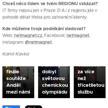
Chceš něco lidem ve tvém REGIONU vzkázat?
IT firmy nejsou jen v Praze :D A i z regionu jde v
03.08.2026
HODONÍN
pohodě dělat třeba pro zahraniční klienty.
Město
|
05.08.2026
Kde můžeme tvoje podnikání sledovat?
poděkovalo
ŠUMPERK
07.08.2026
Web:
netmagnet.cz
, Facebook:
netmagnet
,
Zlatý
řediteli
VYŠKOV
|
Instagram:
@netmagnet
.
Sestřička
hoch ze
městské
|
Jarmila
Šumperka
policie
Kamil Kavka
Korčáková
- Jan
Jindřichu
je ve
Paloncý
Vašíčkovi
finále
dobyl
za více
soutěže
světovou
než
Anděl
chemickou
třicetiletou
mezi námi
olympiádu
službu