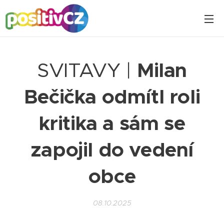
SVITAVY |
Milan
Bečička odmítl roli
kritika a sám se
zapojil do vedení
obce
08.10.2025