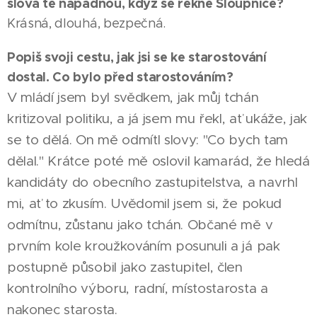
slova tě napadnou, když se řekne Sloupnice?
Krásná, dlouhá, bezpečná.
Popiš svoji cestu, jak jsi se ke starostování
dostal. Co bylo před starostováním?
V mládí jsem byl svědkem, jak můj tchán
kritizoval politiku, a já jsem mu řekl, ať ukáže, jak
se to dělá. On mě odmítl slovy: "Co bych tam
dělal." Krátce poté mě oslovil kamarád, že hledá
kandidáty do obecního zastupitelstva, a navrhl
mi, ať to zkusím. Uvědomil jsem si, že pokud
odmítnu, zůstanu jako tchán. Občané mě v
prvním kole kroužkováním posunuli a já pak
postupně působil jako zastupitel, člen
kontrolního výboru, radní, místostarosta a
nakonec starosta.