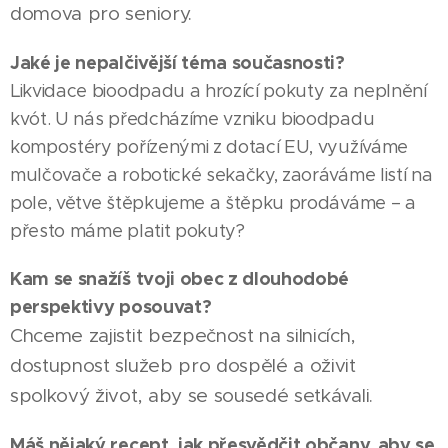
domova pro seniory.
Jaké je nepalčivější téma současnosti?
Likvidace bioodpadu a hrozící pokuty za neplnění
kvót. U nás předcházíme vzniku bioodpadu
kompostéry pořízenými z dotací EU, využíváme
mulčovače a robotické sekačky, zaoráváme listí na
pole, větve štěpkujeme a štěpku prodáváme – a
přesto máme platit pokuty?
Kam se snažíš tvoji obec z dlouhodobé
perspektivy posouvat?
Chceme zajistit bezpečnost na silnicích,
dostupnost služeb pro dospělé a oživit
spolkový život, aby se sousedé setkávali.
Máš nějaký recept, jak přesvědčit občany, aby se