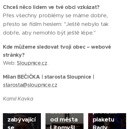
Chceš něco lidem ve tvé obci vzkázat?
Přes všechny problémy se máme dobře,
07.08.2026
přesto se řídím heslem: "Ještě nebylo tak
SVITAVY |
dobře, aby nemohlo být ještě lépe."
Jiří Nový
není jen
Kde můžeme sledovat tvoji obec – webové
tvůrce
stránky?
videí a
Web:
Sloupnice.cz
.
21.04.2026
pilot
SVITAVY
Milan BEČIČKA | starosta Sloupnice |
dronu.
Ředitelka
|
12.07.2026
starosta@sloupnice.cz
Třeba
knihovny
SVITAVY
připravuje
Veronika
Iva
|
Kamil Kavka
deskovou
Zahradníčková
Pekníková
hru
dostala
převzala
zabývající
od města
plaketu
se
Litomyšl
Rady