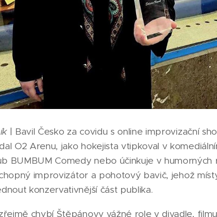
ík
| Bavil Česko za covidu s online improvizační show 
 O2 Arenu, jako hokejista vtipkoval v komediálním
lub BUMBUM Comedy nebo účinkuje v humorných 
 schopný improvizátor a pohotový bavič, jehož míst
nout konzervativnější část publika.
ejmě chybí Štěpánovy vážné role v divadle, filmu a