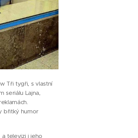
Tři tygři, s vlastní
 seriálu Lajna,
reklamách.
y břitký humor
 televizi i jeho