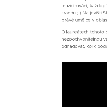
muzicírování, každopá
srandu ;-) Na jevišti
právě umělce v oblas
O laureátech tohoto o
nezpochybnitelnou v
odhadovat, kolik podo