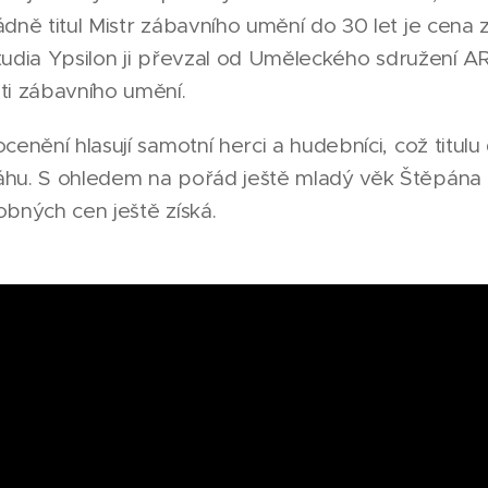
dně titul Mistr zábavního umění do 30 let je cena
 Studia Ypsilon ji převzal od Uměleckého sdružení A
ti zábavního umění.
cenění hlasují samotní herci a hudebníci, což titul
áhu. S ohledem na pořád ještě mladý věk Štěpán
bných cen ještě získá.