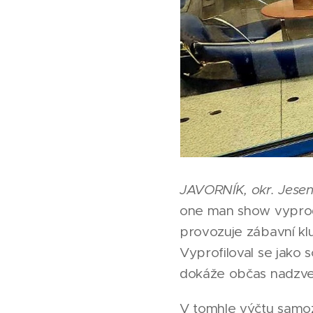
JAVORNÍK, okr. Jesen
one man show vyprodal
provozuje zábavní k
Vyprofiloval se jako
dokáže občas nadzved
V tomhle výčtu samozř