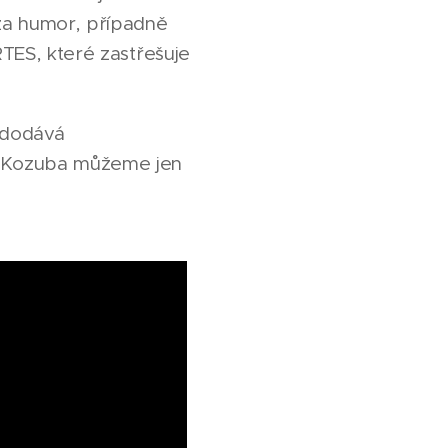
 za humor, případně
RTES, které zastřešuje
u dodává
a Kozuba můžeme jen