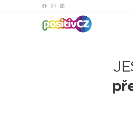
JE
př