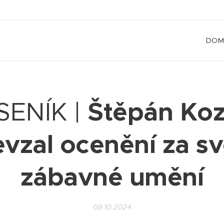
DOM
Štěpán Ko
SENÍK |
evzal ocenění za sv
zábavné umění
09.10.2024