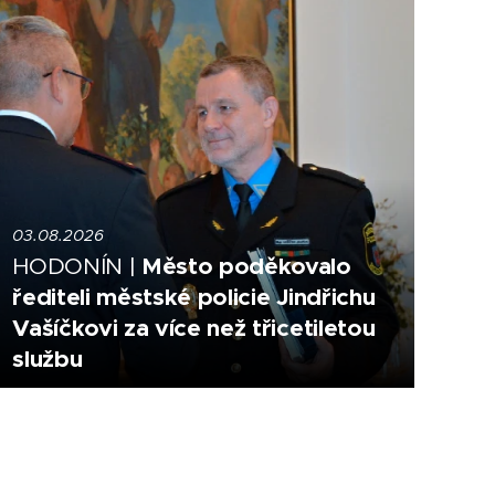
03.08.2026
Město poděkovalo
HODONÍN |
řediteli městské policie Jindřichu
Vašíčkovi za více než třicetiletou
službu