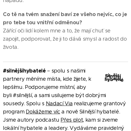
nápadů.
Co tě na tvém snažení baví ze všeho nejvíc, co je
pro tebe tou vnitřní odměnou?
Zářící oči lidí kolem mne a to, že mají chuť se
zapojit, podporovat, že ji to dává smysl a radost do
života.
#silnějšíhybatelé
– spolu s našimi
partnery měníme místa, kde žijete, k
lepšímu. Podporujeme místní, aby
byli #silnější, a sami usilujeme být dobrými
sousedy. Spolu s
Nadací Via
realizujeme grantový
program
Dokážeme víc
a nově Silnější hybatelé.
Jsme autory podcastu
Přes plot
, kam si zveme
lokální hybatele a leadery. Vydáváme pravidelný