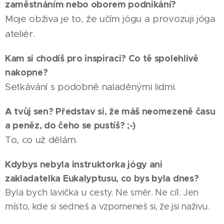
zaměstnáním nebo oborem podnikání?
Moje obživa je to, že učím jógu a provozuji jóga
ateliér.
Kam si chodíš pro inspiraci? Co tě spolehlivě
nakopne?
Setkávání s podobně naladěnými lidmi.
A tvůj sen? Představ si, že máš neomezeně času
a peněz, do čeho se pustíš? ;-)
To, co už dělám.
Kdybys nebyla instruktorka jógy ani
zakladatelka Eukalyptusu, co bys byla dnes?
Byla bych lavička u cesty. Ne směr. Ne cíl. Jen
místo, kde si sedneš a vzpomeneš si, že jsi naživu.