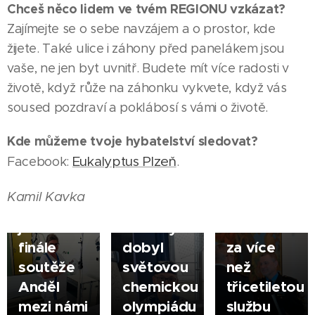
Chceš něco lidem ve tvém REGIONU vzkázat?
Zajímejte se o sebe navzájem a o prostor, kde
žijete. Také ulice i záhony před panelákem jsou
vaše, ne jen byt uvnitř. Budete mít více radosti v
03.08.2026
životě, když růže na záhonku vykvete, když vás
HODONÍN
soused pozdraví a poklábosí s vámi o životě.
Město
|
05.08.2026
poděkovalo
ŠUMPERK
07.08.2026
Kde můžeme tvoje hybatelství sledovat?
Zlatý
řediteli
VYŠKOV
|
Eukalyptus Plzeň
Facebook:
.
Sestřička
hoch ze
městské
|
Jarmila
Šumperka
policie
Kamil Kavka
Korčáková
- Jan
Jindřichu
je ve
Paloncý
Vašíčkovi
finále
dobyl
za více
soutěže
světovou
než
Anděl
chemickou
třicetiletou
mezi námi
olympiádu
službu