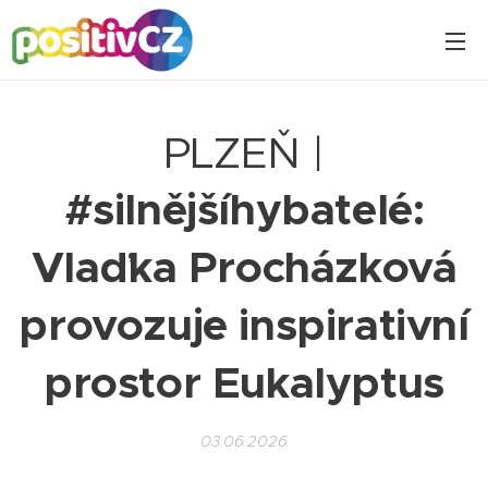
PLZEŇ |
#silnějšíhybatelé:
Vlaďka Procházková
provozuje inspirativní
prostor Eukalyptus
03.06.2026