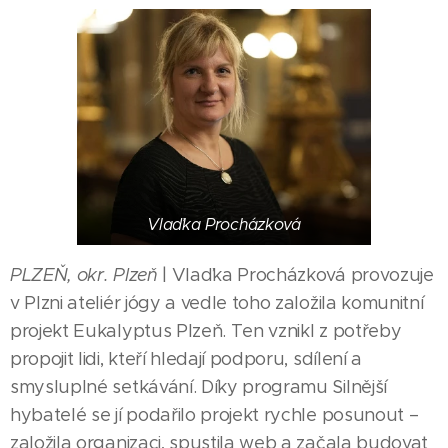
Vlaďka Procházková
PLZEŇ, okr. Plzeň
| Vlaďka Procházková provozuje
v Plzni ateliér jógy a vedle toho založila komunitní
projekt Eukalyptus Plzeň. Ten vznikl z potřeby
propojit lidi, kteří hledají podporu, sdílení a
smysluplné setkávání. Díky programu Silnější
hybatelé se jí podařilo projekt rychle posunout –
založila organizaci, spustila web a začala budovat