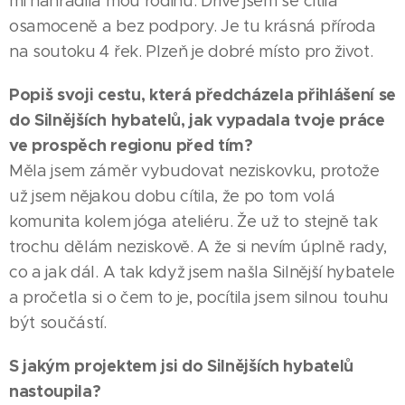
mi nahradila mou rodinu. Dříve jsem se cítila
osamoceně a bez podpory. Je tu krásná příroda
na soutoku 4 řek. Plzeň je dobré místo pro život.
Popiš svoji cestu, která předcházela přihlášení se
do Silnějších hybatelů, jak vypadala tvoje práce
ve prospěch regionu před tím?
Měla jsem záměr vybudovat neziskovku, protože
už jsem nějakou dobu cítila, že po tom volá
komunita kolem jóga ateliéru. Že už to stejně tak
trochu dělám neziskově. A že si nevím úplně rady,
co a jak dál. A tak když jsem našla Silnější hybatele
a pročetla si o čem to je, pocítila jsem silnou touhu
být součástí.
S jakým projektem jsi do Silnějších hybatelů
nastoupila?