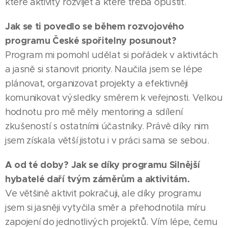
které aktivity rozvíjet a které třeba opustit.
Jak se ti povedlo se během rozvojového
programu České spořitelny posunout?
Program mi pomohl udělat si pořádek v aktivitách
a jasně si stanovit priority. Naučila jsem se lépe
plánovat, organizovat projekty a efektivněji
komunikovat výsledky směrem k veřejnosti. Velkou
hodnotu pro mě měly mentoring a sdílení
zkušeností s ostatními účastníky. Právě díky nim
jsem získala větší jistotu i v práci sama se sebou.
A od té doby? Jak se díky programu Silnější
hybatelé daří tvým záměrům a aktivitám.
Ve většině aktivit pokračuji, ale díky programu
jsem si jasněji vytyčila směr a přehodnotila míru
zapojení do jednotlivých projektů. Vím lépe, čemu