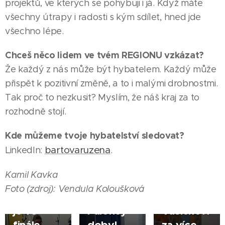
projektů, ve kterých se pohybuji i já. Když máte
všechny útrapy i radosti s kým sdílet, hned jde
všechno lépe.
Chceš něco lidem ve tvém REGIONU vzkázat?
Že každý z nás může být hybatelem. Každý může
přispět k pozitivní změně, a to i malými drobnostmi.
Tak proč to nezkusit? Myslím, že náš kraj za to
03.08.2026
HODONÍN
rozhodně stojí.
Město
|
05.08.2026
Kde můžeme tvoje hybatelství sledovat?
poděkovalo
ŠUMPERK
07.08.2026
bartovaruzena
LinkedIn:
.
Zlatý
řediteli
VYŠKOV
|
Sestřička
hoch ze
městské
|
Kamil Kavka
Jarmila
Šumperka
policie
Foto (zdroj): Vendula Koloušková
Korčáková
- Jan
Jindřichu
je ve
Paloncý
Vašíčkovi
finále
dobyl
za více