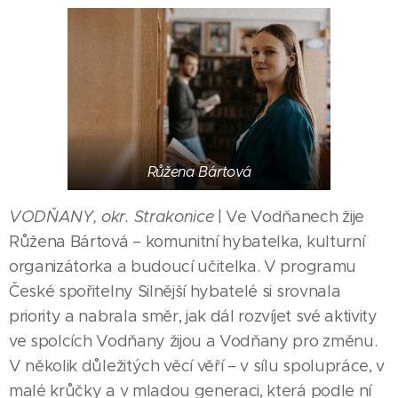
Růžena Bártová
VODŇANY, okr. Strakonice
| Ve Vodňanech žije
Růžena Bártová – komunitní hybatelka, kulturní
organizátorka a budoucí učitelka. V programu
České spořitelny Silnější hybatelé si srovnala
priority a nabrala směr, jak dál rozvíjet své aktivity
ve spolcích Vodňany žijou a Vodňany pro změnu.
V několik důležitých věcí věří – v sílu spolupráce, v
malé krůčky a v mladou generaci, která podle ní