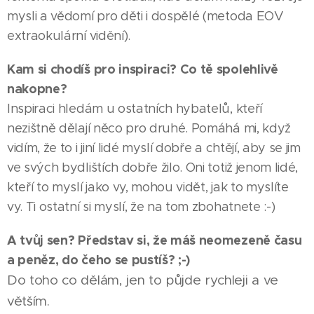
mysli a vědomí pro děti i dospělé (metoda EOV
extraokulární vidění).
Kam si chodíš pro inspiraci? Co tě spolehlivě
nakopne?
Inspiraci hledám u ostatních hybatelů, kteří
nezištně dělají něco pro druhé. Pomáhá mi, když
vidím, že to i jiní lidé myslí dobře a chtějí, aby se jim
ve svých bydlištích dobře žilo. Oni totiž jenom lidé,
kteří to myslí jako vy, mohou vidět, jak to myslíte
vy. Ti ostatní si myslí, že na tom zbohatnete :-)
A tvůj sen? Představ si, že máš neomezeně času
a peněz, do čeho se pustíš? ;-)
Do toho co dělám, jen to půjde rychleji a ve
větším.