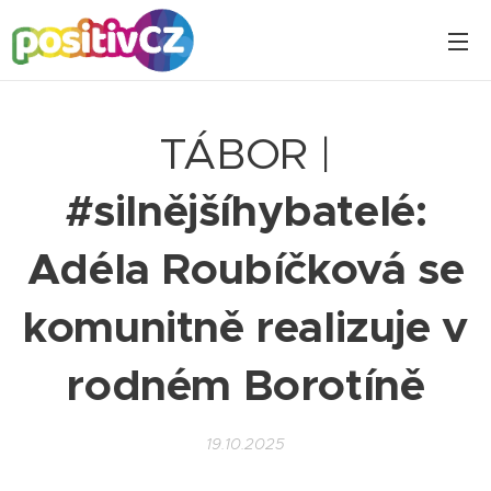
TÁBOR |
#silnějšíhybatelé:
Adéla Roubíčková se
komunitně realizuje v
rodném Borotíně
19.10.2025