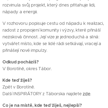
rozvinula svůj projekt, který dnes přitahuje lidi,
nápady a energii.
V rozhovoru popisuje cestu od nápadu k realizaci,
radost z propojení komunity i výzvy, které přináší
nezisková činnost. Její vize je jednoduchá a silná:
vytvářet místo, kde se lidé rádi setkávají, vracejí a
přinášejí nové impulzy.
Odkud pocházíš?
V Borotíně, okres Tábor.
Kde teď žiješ?
Zpět v Borotíně.
Další INSPIRÁTORY z Táborska najdete
zde
.
Co je na místě, kde teď žiješ, nejlepší?