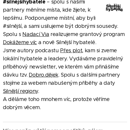
#silnějšíhybatelé
– spolu s našimi
partnery měníme místa, kde žijete, k
lepšímu. Podporujeme místní, aby byli
#silnější, a sami usilujeme být dobrými sousedy.
Spolu s
Nadací Via
realizujeme grantový program
Dokážeme víc
a nově Silnější hybatelé.
Jsme autory podcastu
Přes plot
, kam si zveme
lokální hybatele a leadery. Vydáváme pravidelný
příběhový newsletter, ve kterém vám přinášíme
dávku tzv.
Dobro.dějek
. Spolu s dalšími partnery
stojíme za webem nabušeným příběhy a daty
Silnější regiony
.
A děláme toho mnohem víc, protože věříme
dobrým věcem.