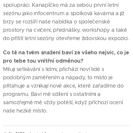
spolupráci. KanapÍčko má za sebou první letní
sezónu jako infocentrum a spolková kavárna a již
brzy se rozšíří naše nabídka o společenské
prostory na cvičení, přednášky, workshopy a také
do příští letní sezóny otevřeme židovskou expozici.
Co tě na tvém snažení baví ze všeho nejvíc, co je
pro tebe tou vnitřní odměnou?
Miluji setkávání s lidmi, přichází noví lidé s
podobným zaměřením a nápady, to místo je
přitahuje a vznikají nové akce, které zařadíme do
programu. Baví mě sdílení s ostatními a
samozřejmě mě vždy potěší, když příchozí ocení
naše hezké místo.