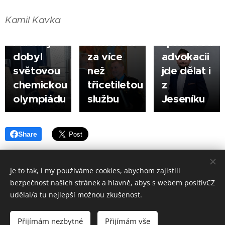
hoch ze
městské
JESENÍK |
Šumperka
policie
Filip
Kamil Kavka
- Jan
Jindřichu
Novotný:
Paloncý
Vašíčkovi
špičkovou
dobyl
za více
advokacii
světovou
než
jde dělat i
chemickou
třicetiletou
z
olympiádu
službu
Jeseníku
Share
Je to tak, i my používáme cookies, abychom zajistili
bezpečnost našich stránek a hlavně, abys s webem positivCZ
Made in positivCZ © 2026. Všechna práva vyhrazena.
udělal/a tu nejlepší možnou zkušenost.
Provozuje: Kamil Kavka, Kalvodova 1405/3, 790 01 Jeseník, IČ: 699 98
833.
Přijímám nezbytné
Přijímám vše