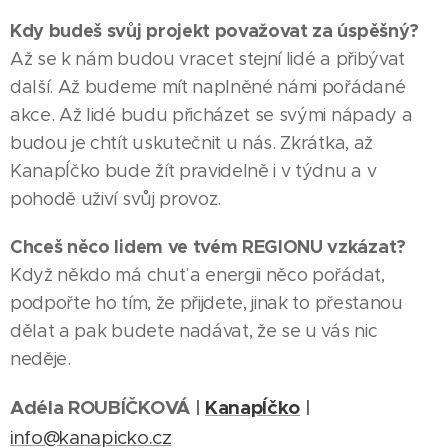
Kdy budeš svůj projekt považovat za úspěšný?
Až se k nám budou vracet stejní lidé a přibývat
další. Až budeme mít naplněné námi pořádané
akce. Až lidé budu přicházet se svými nápady a
budou je chtít uskutečnit u nás. Zkrátka, až
KanapÍčko bude žít pravidelně i v týdnu a v
pohodě uživí svůj provoz.
Chceš něco lidem ve tvém REGIONU vzkázat?
Když někdo má chuť a energii něco pořádat,
podpořte ho tím, že přijdete, jinak to přestanou
03.08.2026
dělat a pak budete nadávat, že se u vás nic
HODONÍN
neděje.
Město
|
05.08.2026
poděkovalo
ŠUMPERK
Adéla ROUBÍČKOVÁ |
KanapÍčko
|
Zlatý
řediteli
|
03.08.2026
info@kanapicko.cz