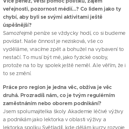
Více peněz, větší pomoc politiků, zájem
veřejnosti, pozornost médií...? Co lidem jako ty
chybí, aby byli se svými aktivitami ještě
úspěšnější?
Samozřejmě peníze se vždycky hodí, co si budeme
povídat. Naše činnost je nezisková, vše co
vyděláme, vracíme zpět a bohužel na vybavení to
nestačí. To musí být mé, jako fyzické osoby,
protože na to by spolek ještě neměl. Ale věřím, že i
to se změní.
Práce pro region je jedna věc, obživa je věc
druhá. Prozradíš nám, co je tvým regulérním
zaměstnáním nebo oborem podnikání?
Jsem spolumajitelka školy Akademie léčivé výživy
a podnikám jako lektorka v oblasti výživy a
lektorka spolku Světladíl, kde dělám kurzy rozvoje