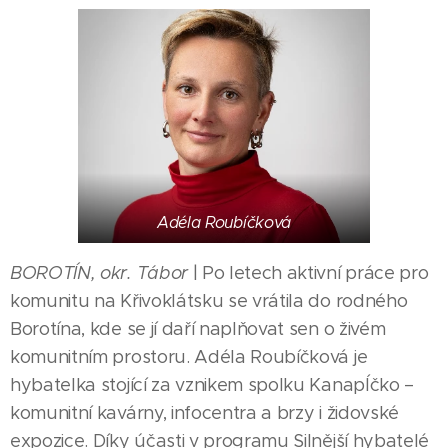
Adéla Roubíčková
BOROTÍN, okr. Tábor
| Po letech aktivní práce pro
komunitu na Křivoklátsku se vrátila do rodného
Borotína, kde se jí daří naplňovat sen o živém
komunitním prostoru. Adéla Roubíčková je
hybatelka stojící za vznikem spolku KanapÍčko –
komunitní kavárny, infocentra a brzy i židovské
expozice. Díky účasti v programu Silnější hybatelé