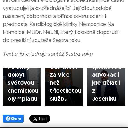
setkání České kardiologické společnosti, kde často
03.08.2026
vystupuje i jako přednášející. Její dlouhodobé
HODONÍN
nasazení, odbornost a přínos oboru ocenil i
Město
|
05.08.2026
přednosta Kardiologické kliniky Nemocnice Na
poděkovalo
ŠUMPERK
Homolce, MUDr. Neužil, který ji osobně doporučil
Zlatý
řediteli
|
03.08.2026
do prestižní soutěže Sestra roku.
hoch ze
městské
JESENÍK |
Šumperka
policie
Filip
Text a foto (zdroj): soutěž Sestra roku
- Jan
Jindřichu
Novotný:
Paloncý
Vašíčkovi
špičkovou
dobyl
za více
advokacii
světovou
než
jde dělat i
chemickou
třicetiletou
z
olympiádu
službu
Jeseníku
Share