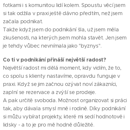
fotkami i s komunitou lidí kolem. Spoustu věcí jsem
si tak odžila v praxi ještě dávno předtím, než jsem
začala podnikat.
Takže když jsem do podnikání šla, už jsem měla
zkušenosti, na kterých jsem mohla stavět. Jen jsem
je tehdy vůbec nevnímala jako "byznys".
Co ti v podnikání přináší největší radost?
Největší radost mi dělá moment, kdy vidím, že to,
co spolu s klienty nastavíme, opravdu funguje v
praxi. Když se jim začnou ozývat noví zákazníci,
zaplní se rezervace a zvýší se prodeje.
A pak určitě svoboda. Možnost organizovat si práci
tak, aby dávala smysl mně i rodině. Díky podnikání
si můžu vybírat projekty, které mi sedí hodnotově i
lidsky - a to je pro mě hodně důležité.