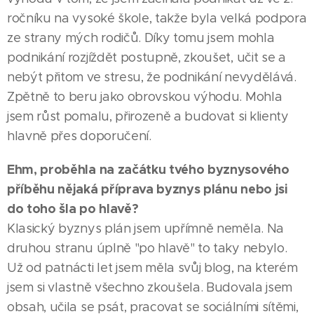
ročníku na vysoké škole, takže byla velká podpora
ze strany mých rodičů. Díky tomu jsem mohla
podnikání rozjíždět postupně, zkoušet, učit se a
nebýt přitom ve stresu, že podnikání nevydělává.
Zpětně to beru jako obrovskou výhodu. Mohla
jsem růst pomalu, přirozeně a budovat si klienty
hlavně přes doporučení.
Ehm, proběhla na začátku tvého byznysového
příběhu nějaká příprava byznys plánu nebo jsi
do toho šla po hlavě?
Klasický byznys plán jsem upřímně neměla. Na
druhou stranu úplně "po hlavě" to taky nebylo.
Už od patnácti let jsem měla svůj blog, na kterém
jsem si vlastně všechno zkoušela. Budovala jsem
obsah, učila se psát, pracovat se sociálními sítěmi,