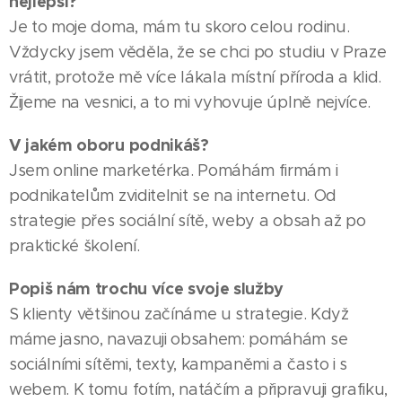
nejlepší?
Je to moje doma, mám tu skoro celou rodinu.
Vždycky jsem věděla, že se chci po studiu v Praze
vrátit, protože mě více lákala místní příroda a klid.
Žijeme na vesnici, a to mi vyhovuje úplně nejvíce.
V jakém oboru podnikáš?
Jsem online marketérka. Pomáhám firmám i
podnikatelům zviditelnit se na internetu. Od
strategie přes sociální sítě, weby a obsah až po
praktické školení.
Popiš nám trochu více svoje služby
S klienty většinou začínáme u strategie. Když
máme jasno, navazuji obsahem: pomáhám se
sociálními sítěmi, texty, kampaněmi a často i s
webem. K tomu fotím, natáčím a připravuji grafiku,