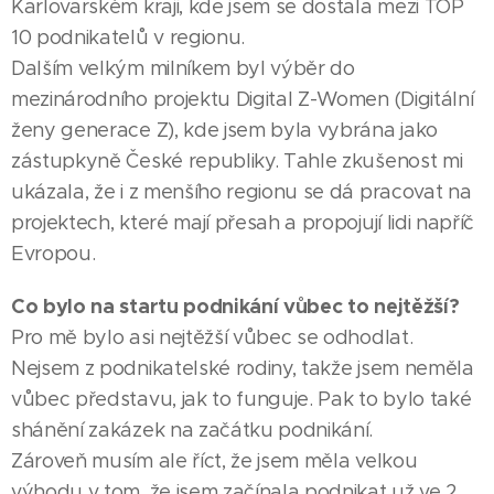
Karlovarském kraji, kde jsem se dostala mezi TOP
10 podnikatelů v regionu.
Dalším velkým milníkem byl výběr do
mezinárodního projektu Digital Z-Women (Digitální
ženy generace Z), kde jsem byla vybrána jako
zástupkyně České republiky. Tahle zkušenost mi
ukázala, že i z menšího regionu se dá pracovat na
projektech, které mají přesah a propojují lidi napříč
Evropou.
Co bylo na startu podnikání vůbec to nejtěžší?
Pro mě bylo asi nejtěžší vůbec se odhodlat.
Nejsem z podnikatelské rodiny, takže jsem neměla
vůbec představu, jak to funguje. Pak to bylo také
shánění zakázek na začátku podnikání.
Zároveň musím ale říct, že jsem měla velkou
výhodu v tom, že jsem začínala podnikat už ve 2.