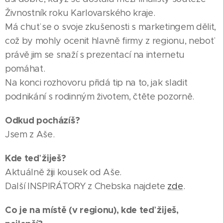
Živnostník roku Karlovarského kraje.
Má chuť se o svoje zkušenosti s marketingem dělit,
což by mohly ocenit hlavně firmy z regionu, neboť
právě jim se snaží s prezentací na internetu
pomáhat.
Na konci rozhovoru přidá tip na to, jak sladit
podnikání s rodinným životem, čtěte pozorně.
Odkud pocházíš?
Jsem z Aše.
Kde teď žiješ?
Aktuálně žiji kousek od Aše.
Další INSPIRÁTORY z Chebska najdete
zde
.
Co je na místě (v regionu), kde teď žiješ,