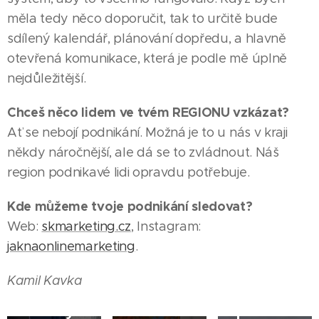
měla tedy něco doporučit, tak to určitě bude
sdílený kalendář, plánování dopředu, a hlavně
otevřená komunikace, která je podle mě úplně
nejdůležitější.
Chceš něco lidem ve tvém REGIONU vzkázat?
Ať se nebojí podnikání. Možná je to u nás v kraji
někdy náročnější, ale dá se to zvládnout. Náš
03.08.2026
HODONÍN
region podnikavé lidi opravdu potřebuje.
Město
|
05.08.2026
Kde můžeme tvoje podnikání sledovat?
poděkovalo
ŠUMPERK
Web:
skmarketing.cz
, Instagram:
Zlatý
řediteli
|
03.08.2026
jaknaonlinemarketing
.
hoch ze
městské
JESENÍK |
Šumperka
policie
Filip
Kamil Kavka
- Jan
Jindřichu
Novotný:
Paloncý
Vašíčkovi
špičkovou