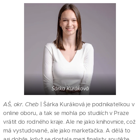
Šárka Kuráková
AŠ, okr. Cheb
| Šárka Kuráková je podnikatelkou v
online oboru, a tak se mohla po studiích v Praze
vrátit do rodného kraje. Ale ne jako knihovnice, což
má vystudované, ale jako markeťačka. A dělá to
asi dobře, když se dostala mezi finalisty soutěže