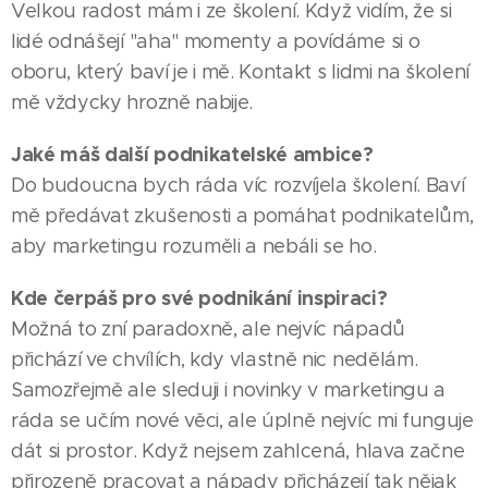
Velkou radost mám i ze školení. Když vidím, že si
lidé odnášejí "aha" momenty a povídáme si o
oboru, který baví je i mě. Kontakt s lidmi na školení
mě vždycky hrozně nabije.
Jaké máš další podnikatelské ambice?
Do budoucna bych ráda víc rozvíjela školení. Baví
mě předávat zkušenosti a pomáhat podnikatelům,
aby marketingu rozuměli a nebáli se ho.
Kde čerpáš pro své podnikání inspiraci?
Možná to zní paradoxně, ale nejvíc nápadů
přichází ve chvílích, kdy vlastně nic nedělám.
Samozřejmě ale sleduji i novinky v marketingu a
ráda se učím nové věci, ale úplně nejvíc mi funguje
dát si prostor. Když nejsem zahlcená, hlava začne
přirozeně pracovat a nápady přicházejí tak nějak