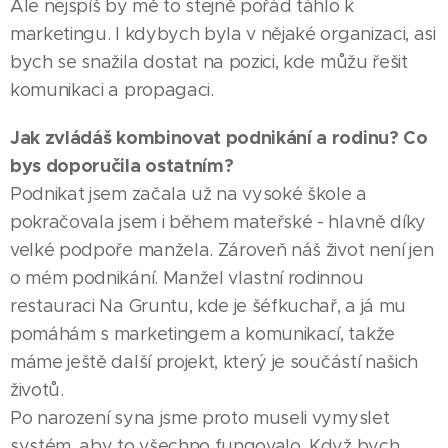
Ale nejspíš by mě to stejně pořád táhlo k
marketingu. I kdybych byla v nějaké organizaci, asi
bych se snažila dostat na pozici, kde můžu řešit
komunikaci a propagaci.
Jak zvládáš kombinovat podnikání a rodinu? Co
bys doporučila ostatním?
Podnikat jsem začala už na vysoké škole a
pokračovala jsem i během mateřské - hlavně díky
velké podpoře manžela. Zároveň náš život není jen
o mém podnikání. Manžel vlastní rodinnou
restauraci Na Gruntu, kde je šéfkuchař, a já mu
pomáhám s marketingem a komunikací, takže
máme ještě další projekt, který je součástí našich
životů.
Po narození syna jsme proto museli vymyslet
systém, aby to všechno fungovalo. Když bych