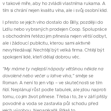
v takové míře, aby ho zvládli vlastníma rukama. A
tím si chrání nejen kvalitu vína, ale i svůj osobní klid.
I přesto se jejich víno dostalo do Billy, později i do
Lidlu nebo vybraných prodejen Coop. Spolupráce
s obchodními řetězci jim přinesla nejen větší odbyt,
ale i žádoucí publicitu, kterou sami aktivně
nevyhledávají. Nechtějí být velká firma. Chtějí být
spokojení lidé, kteří dělají dobrou věc.
"My máme ty nejlepší nápady většinou někde na
dovolené nebo večer u lahve vína,"
směje se
Roman. A není to jen vtip – ve skutečnosti se tím
řídí. Neplánují růst podle tabulek, ale jdou naproti
tomu, co jim život přinese. Třeba i to, že v září přišly
povodně a voda se zastavila půl schodu před
jejich výrobou. Nepanikařili. Přijali to.