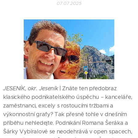
07.07.2025
JESENÍK, okr. Jeseník
| Znáte ten předobraz
klasického podnikatelského úspěchu – kanceláře,
zaměstnanci, excely s rostoucími tržbami a
výkonnostní grafy? Tak přesně tohle v dnešním
příběhu nehledejte. Podnikání Romana Šeráka a
Šárky Vybíralové se neodehrává v open spacech,