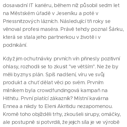
dosavadní IT kariéru, během níž působil sedm let
na Městském úřadě v Jeseníku a poté v
Priessnitzových lázních. Následující tři roky se
věnoval profesi maséra. Právě tehdy poznal Šárku,
která se stala jeho partnerkou v životě i v
podnikání.
Když jim ochutnávky prvních vín přinesly pozitivní
ohlasy, rozhodli se to zkusit "ve větším". Ne že by
měli byznys plán. Spíš nadšení, víru ve svůj
produkt a chuť dělat věci po svém. Prvním
milníkem byla crowdfundingová kampaň na
Hithitu. První platící zákazník? Místní kavárna
Ennea a nikdy to Eleni Akritidu nezapomenou.
Kromě toho objížděli trhy, zkoušeli sirupy, omáčky,
ale postupně si potvrdili, že jejich síla je ve výrobě