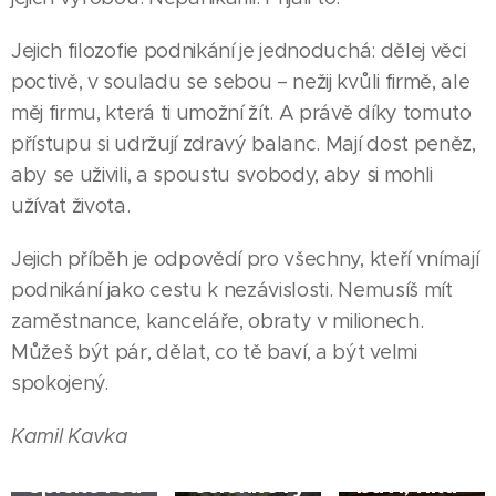
Jejich filozofie podnikání je jednoduchá: dělej věci
poctivě, v souladu se sebou – nežij kvůli firmě, ale
měj firmu, která ti umožní žít. A právě díky tomuto
přístupu si udržují zdravý balanc. Mají dost peněz,
aby se uživili, a spoustu svobody, aby si mohli
14.07.2026
JESENÍK |
užívat života.
Tituly
Jejich příběh je odpovědí pro všechny, kteří vnímají
jsou
podnikání jako cestu k nezávislosti. Nemusíš mít
skvělé,
23.07.2026
zaměstnance, kanceláře, obraty v milionech.
ale
JESENÍK |
Můžeš být pár, dělat, co tě baví, a být velmi
Lenka
největší
03.08.2026
spokojený.
Kurečková
výhrou je,
JESENÍK |
Filip
buduje
když děti
Kamil Kavka
Novotný:
svůj
sport
špičkovou
čelenkový
baví, říká