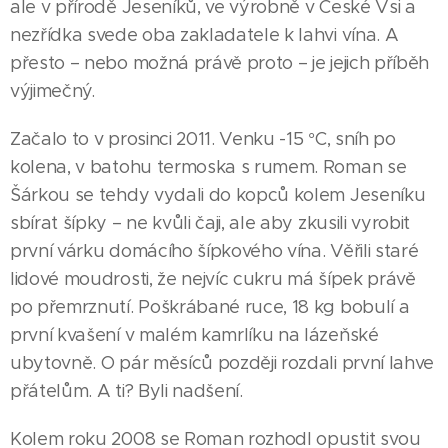
ale v přírodě Jeseníků, ve výrobně v České Vsi a
nezřídka svede oba zakladatele k lahvi vína. A
přesto – nebo možná právě proto – je jejich příběh
výjimečný.
Začalo to v prosinci 2011. Venku -15 °C, sníh po
kolena, v batohu termoska s rumem. Roman se
Šárkou se tehdy vydali do kopců kolem Jeseníku
sbírat šípky – ne kvůli čaji, ale aby zkusili vyrobit
první várku domácího šípkového vína. Věřili staré
lidové moudrosti, že nejvíc cukru má šípek právě
po přemrznutí. Poškrábané ruce, 18 kg bobulí a
první kvašení v malém kamrlíku na lázeňské
ubytovně. O pár měsíců později rozdali první lahve
přátelům. A ti? Byli nadšení.
Kolem roku 2008 se Roman rozhodl opustit svou