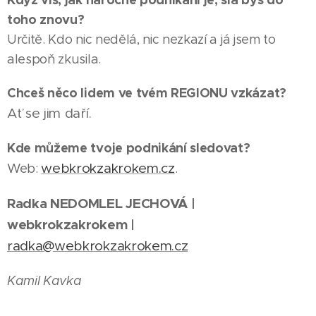
toho znovu?
Určitě. Kdo nic nedělá, nic nezkazí a já jsem to
alespoň zkusila.
30.07.2026
Chceš něco lidem ve tvém REGIONU vzkázat?
PRAHA |
Konstruktér
Ať se jim daří.
Martin
29.07.2026
Kde můžeme tvoje podnikání sledovat?
Greň
PRAHA |
webkrokzakrokem.cz
Web:
.
vyměnil
Z
korporát
obyčejných
Radka NEDOMLEL JECHOVÁ |
za vlastní
razítek
29.07.2026
webkrokzakrokem |
cestu,
vybudoval
PRAHA |
radka@webkrokzakrokem.cz
pomáhá
Výroční
jeden z
na ní
cenu
nejúspěšnějš
Kamil Kavka
strojírenským
Asociace
e-shopů
firmám
českých
v oboru.