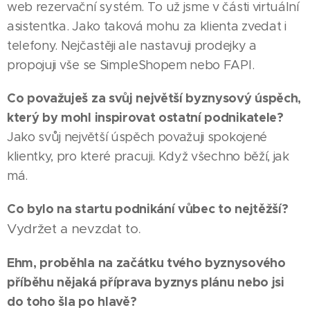
web rezervační systém. To už jsme v části virtuální
asistentka. Jako taková mohu za klienta zvedat i
telefony. Nejčastěji ale nastavuji prodejky a
propojuji vše se SimpleShopem nebo FAPI.
Co považuješ za svůj největší byznysový úspěch,
který by mohl inspirovat ostatní podnikatele?
Jako svůj největší úspěch považuji spokojené
klientky, pro které pracuji. Když všechno běží, jak
má.
Co bylo na startu podnikání vůbec to nejtěžší?
Vydržet a nevzdat to.
Ehm, proběhla na začátku tvého byznysového
příběhu nějaká příprava byznys plánu nebo jsi
do toho šla po hlavě?