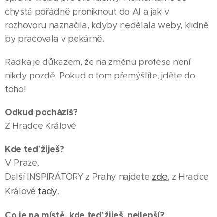
chystá pořádně proniknout do AI a jak v
rozhovoru naznačila, kdyby nedělala weby, klidně
by pracovala v pekárně.
Radka je důkazem, že na změnu profese není
nikdy pozdě. Pokud o tom přemýšlíte, jděte do
toho!
Odkud pocházíš?
Z Hradce Králové.
Kde teď žiješ?
V Praze.
zde
Další INSPIRÁTORY z Prahy najdete
, z Hradce
tady
Králové
.
Co je na místě, kde teď žiješ, nejlepší?