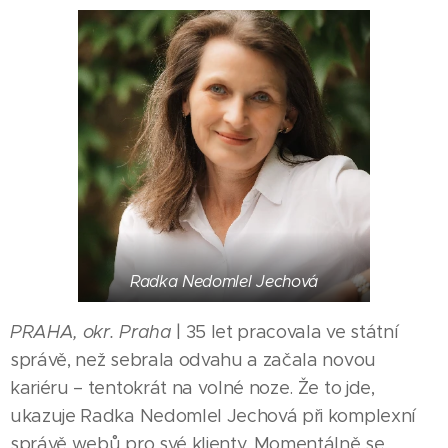
Radka Nedomlel Jechová
PRAHA, okr. Praha
| 35 let pracovala ve státní
správě, než sebrala odvahu a začala novou
kariéru – tentokrát na volné noze. Že to jde,
ukazuje Radka Nedomlel Jechová při komplexní
správě webů pro své klienty. Momentálně se