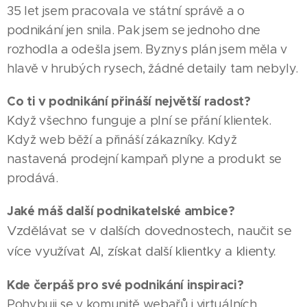
35 let jsem pracovala ve státní správě a o
podnikání jen snila. Pak jsem se jednoho dne
rozhodla a odešla jsem. Byznys plán jsem měla v
hlavě v hrubých rysech, žádné detaily tam nebyly.
Co ti v podnikání přináší největší radost?
Když všechno funguje a plní se přání klientek.
Když web běží a přináší zákazníky. Když
nastavená prodejní kampaň plyne a produkt se
prodává.
Jaké máš další podnikatelské ambice?
Vzdělávat se v dalších dovednostech, naučit se
více využívat AI, získat další klientky a klienty.
Kde čerpáš pro své podnikání inspiraci?
Pohybuji se v komunitě webařů i virtuálních