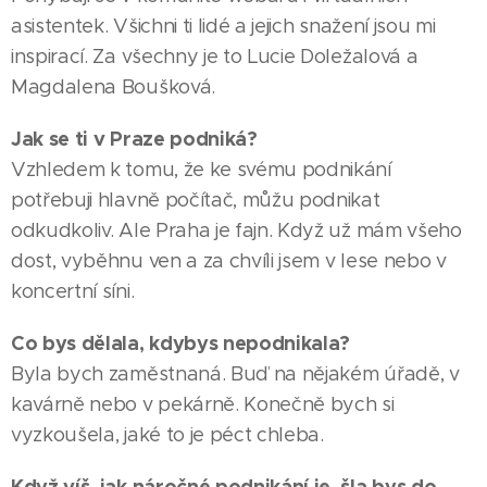
asistentek. Všichni ti lidé a jejich snažení jsou mi
inspirací. Za všechny je to Lucie Doležalová a
Magdalena Boušková.
Jak se ti v Praze podniká?
Vzhledem k tomu, že ke svému podnikání
potřebuji hlavně počítač, můžu podnikat
odkudkoliv. Ale Praha je fajn. Když už mám všeho
dost, vyběhnu ven a za chvíli jsem v lese nebo v
koncertní síni.
Co bys dělala, kdybys nepodnikala?
Byla bych zaměstnaná. Buď na nějakém úřadě, v
kavárně nebo v pekárně. Konečně bych si
vyzkoušela, jaké to je péct chleba.
Když víš, jak náročné podnikání je, šla bys do