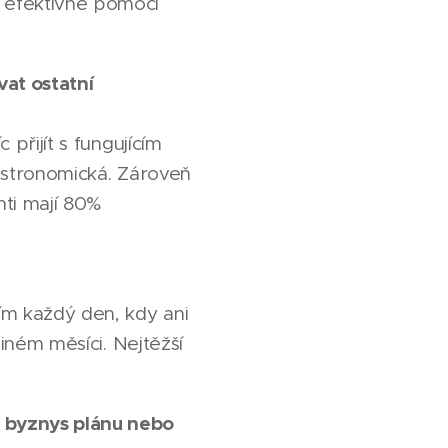
 efektivně pomocí
vat ostatní
 přijít s fungujícím
 astronomická. Zároveň
nti mají 80%
tím každý den, kdy ani
diném měsíci. Nejtěžší
 byznys plánu nebo