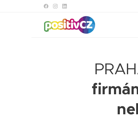
PRAH
firmám
ne