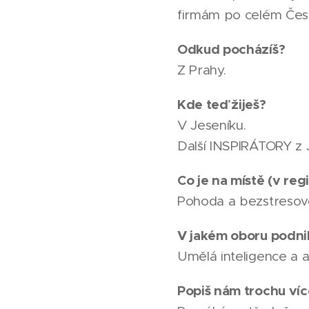
firmám po celém Česk
Odkud pocházíš?
Z Prahy.
Kde teď žiješ?
V Jeseníku.
Další INSPIRÁTORY z 
Co je na místě (v regi
Pohoda a bezstresové
V jakém oboru podni
Umělá inteligence a 
Popiš nám trochu více