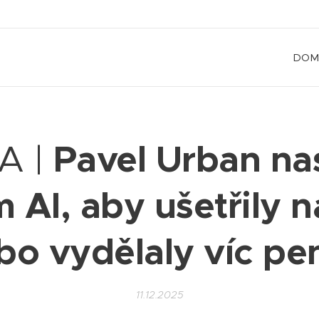
DOM
Pavel Urban na
A |
 AI, aby ušetřily 
bo vydělaly víc pe
11.12.2025