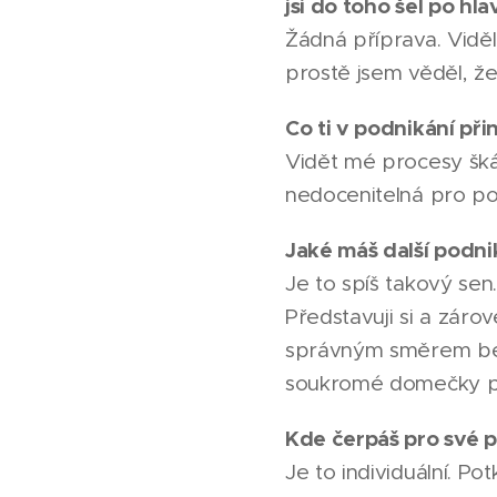
jsi do toho šel po hla
Žádná příprava. Vidě
prostě jsem věděl, že 
Co ti v podnikání při
Vidět mé procesy šká
nedocenitelná pro po
Jaké máš další podni
Je to spíš takový sen
Představuji si a záro
správným směrem bez 
soukromé domečky p
Kde čerpáš pro své p
Je to individuální. P