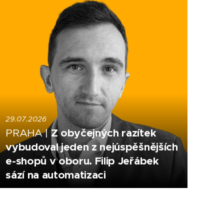
29.07.2026
Z obyčejných razítek
PRAHA |
vybudoval jeden z nejúspěšnějších
e-shopů v oboru. Filip Jeřábek
sází na automatizaci