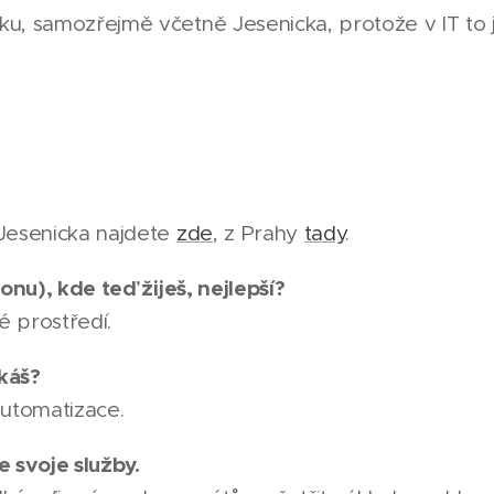
u, samozřejmě včetně Jesenicka, protože v IT to 
Jesenicka najdete
zde
, z Prahy
tady
.
onu), kde teď žiješ, nejlepší?
 prostředí.
káš?
automatizace.
 svoje služby.