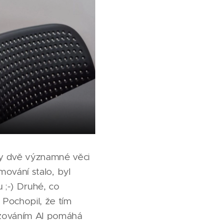
ly dvě významné věci
mování stalo, byl
 ;-) Druhé, co
 Pochopil, že tím
sazováním AI pomáhá