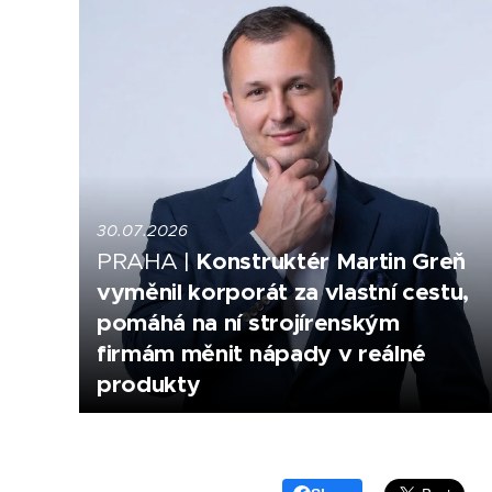
30.07.2026
Konstruktér Martin Greň
PRAHA |
vyměnil korporát za vlastní cestu,
pomáhá na ní strojírenským
firmám měnit nápady v reálné
produkty