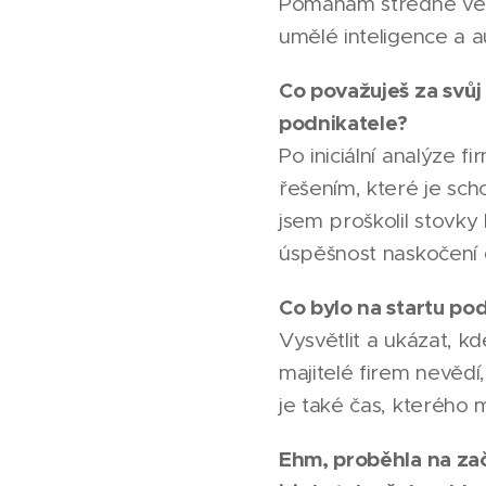
Pomáhám středně velk
umělé inteligence a 
Co považuješ za svůj
podnikatele?
Po iniciální analýze f
řešením, které je sch
jsem proškolil stovky 
úspěšnost naskočení 
Co bylo na startu pod
Vysvětlit a ukázat, k
majitelé firem nevědí,
je také čas, kterého
Ehm, proběhla na za