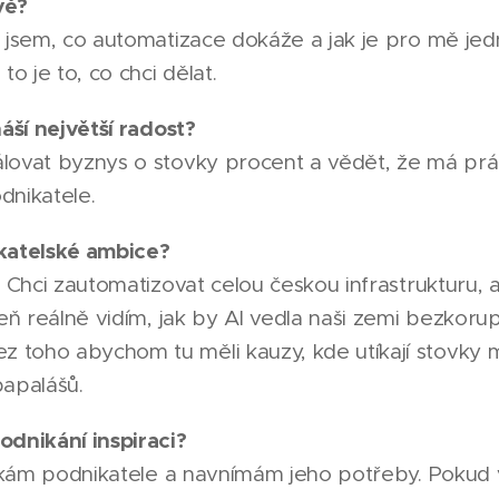
vě?
l jsem, co automatizace dokáže a jak je pro mě je
to je to, co chci dělat.
náší největší radost?
lovat byznys o stovky procent a vědět, že má prá
dnikatele.
katelské ambice?
. Chci zautomatizovat celou českou infrastrukturu, a
veň reálně vidím, jak by AI vedla naši zemi bezkor
toho abychom tu měli kauzy, kde utíkají stovky mil
apalášů.
odnikání inspiraci?
otkám podnikatele a navnímám jeho potřeby. Pokud v