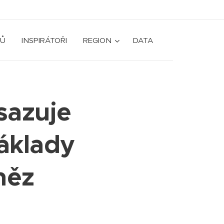
Ů
INSPIRÁTOŘI
REGION
DATA
sazuje
náklady
něz