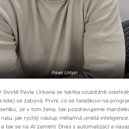
Pavel Urban
V životě Pavla Urbana se takřka souběžně odehrá
 (a kde) se zabývá. První, co se fanatikovi na progra
seníku, Je v tom žena, tak pozdravujeme manželku
ruku, jak rychlý nástup měla/má umělá inteligence.
 a tak se na AI zaměřil. Dnes s automatizací a na