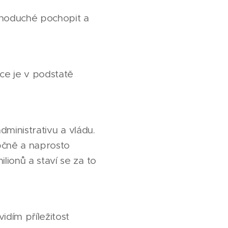
dnoduché pochopit a
ce je v podstatě
dministrativu a vládu.
upčně a naprosto
ionů a staví se za to
idím příležitost