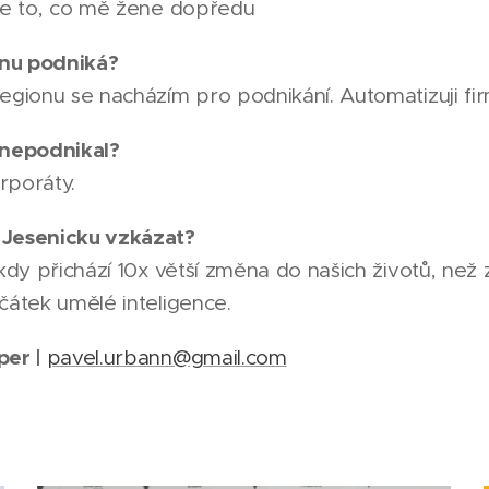
 je to, co mě žene dopředu
onu podniká?
egionu se nacházím pro podnikání. Automatizuji fir
 nepodnikal?
rporáty.
 Jesenicku vzkázat?
 kdy přichází 10x větší změna do našich životů, ne
čátek umělé inteligence.
per |
pavel.urbann@gmail.com