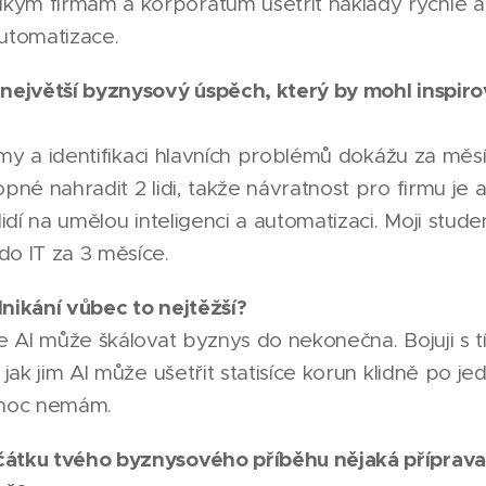
ým firmám a korporátům ušetřit náklady rychle a
automatizace.
 největší byznysový úspěch, který by mohl inspiro
irmy a identifikaci hlavních problémů dokážu za měsíc
opné nahradit 2 lidi, takže návratnost pro firmu je
lidí na umělou inteligenci a automatizaci. Moji stude
do IT za 3 měsíce.
nikání vůbec to nejtěžší?
de AI může škálovat byznys do nekonečna. Bojuji s 
 jak jim AI může ušetřit statisíce korun klidně po je
 moc nemám.
čátku tvého byznysového příběhu nějaká příprava