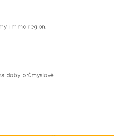
my i mimo region.
ž za doby průmyslové