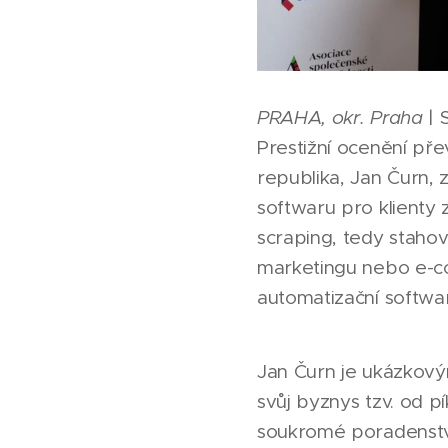
PRAHA, okr. Praha
| 
Prestižní ocenění pře
republika, Jan Čurn,
softwaru pro klienty 
scraping, tedy stahov
marketingu nebo e-c
automatizační softwa
Jan Čurn je ukázkový
svůj byznys tzv. od pí
soukromé poradenství 