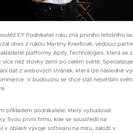
Soutěž EY Podnikatel roku zná prvního letošního la
vzal dnes z rukou Martiny Kneiflové, vedoucí part
 zakladatel platformy Apify Technologies, která se
z více než stovky zemí po celém světě. Specializuj
ání dat z webových stránek, která lze následně vyu
ommerce. V budoucnu se chce stát největším svět
re.
m příkladem podnikatele, který vybudoval
ky. Svou první firmu, kde se soustředil na
v oblasti vývoje softwaru na míru, založil v