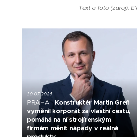
Text a foto (zdroj): E
30.07.2026
Konstruktér Martin Greň
PRAHA |
vyměnil korporát za vlastní cestu,
pomáhá na ní strojírenským
firmám měnit nápady v reálné
produkty