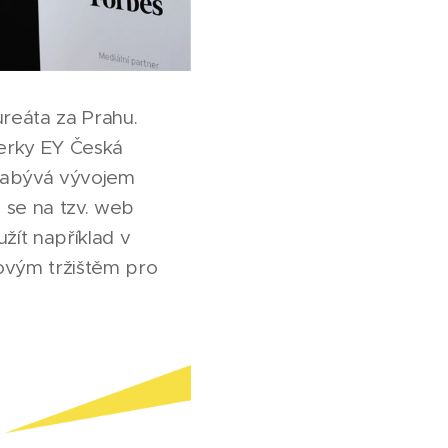
ureáta za Prahu.
nerky EY Česká
 zabývá vývojem
e se na tzv. web
žít například v
ovým tržištěm pro