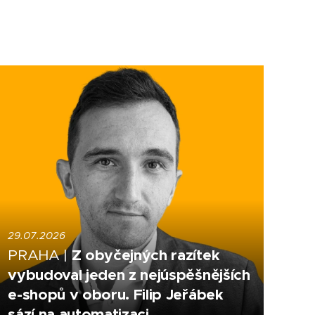
29.07.2026
Z obyčejných razítek
PRAHA |
vybudoval jeden z nejúspěšnějších
e-shopů v oboru. Filip Jeřábek
sází na automatizaci