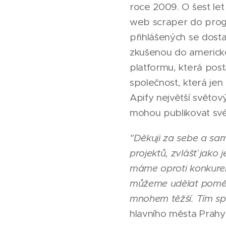
roce 2009. O šest let
web scraper do pro
přihlášených se dosta
zkušenou do americké 
platformu, která post
společnost, která jen
Apify největší světov
mohou publikovat své 
"Děkuji za sebe a sam
projektů, zvlášť jako
máme oproti konkuren
můžeme udělat poměrn
mnohem těžší. Tím spí
hlavního města Prahy