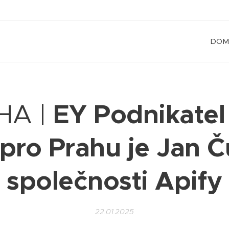
DOM
EY Podnikatel
HA |
pro Prahu je Jan Č
společnosti Apify
22.01.2025