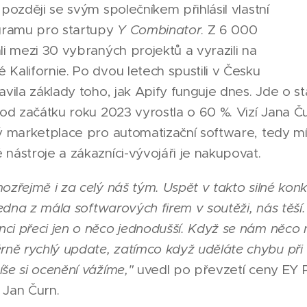
 později se svým společníkem přihlásil vlastní
gramu pro startupy
Y Combinator
. Z 6 000
li mezi 30 vybraných projektů a vyrazili na
Kalifornie. Po dvou letech spustili v Česku
avila základy toho, jak Apify funguje dnes. Jde o st
 od začátku roku 2023 vyrostla o 60 %. Vizí Jana Ču
ý marketplace pro automatizační software, tedy mí
nástroje a zákazníci-vývojáři je nakupovat.
ozřejmě i za celý náš tým. Uspět v takto silné kon
 jedna z mála softwarových firem v soutěži, nás těší
ci přeci jen o něco jednodušší. Když se nám něc
ě rychlý update, zatímco když uděláte chybu při v
še si ocenění vážíme,"
uvedl po převzetí ceny EY 
 Jan Čurn.