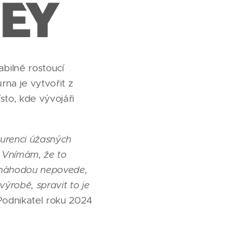
abilně rostoucí
rna je vytvořit z
sto, kde vývojáři
kurenci úžasných
. Vnímám, že to
o náhodou nepovede,
ýrobě, spravit to je
Podnikatel roku 2024