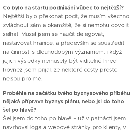
Co bylo na startu podnikání vůbec to nejtěžší?
Nejtěžší bylo překonat pocit, že musím všechno
zvládnout sám a okamžitě, že si nemohu dovolit
selhat. Musel jsem se naučit delegovat,
nastavovat hranice, a především se soustředit
na činnosti s dlouhodobým významem, i když
jejich výsledky nemusely být viditelné hned.
Rovněž jsem přijal, že některé cesty prostě
nejsou pro mě.
Proběhla na začátku tvého byznysového příběhu
nějaká příprava byznys plánu, nebo jsi do toho
šel po hlavě?
Šel jsem do toho po hlavě – už v patnácti jsem
navrhoval loga a webové stránky pro klienty, v