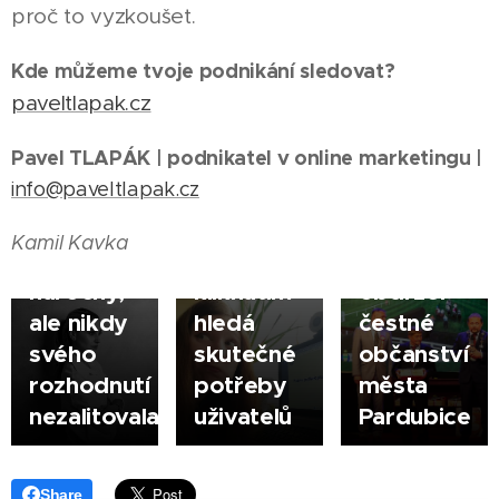
Přechod
|
02.07.2026
proč to vyzkoušet.
ze
PARDUBICE
zaměstnání
Michaela
Kde můžeme tvoje podnikání sledovat?
|
na volnou
Hakenová
paveltlapak.cz
28.05.2026
nohu byl
pomáhá
PARDUBICE
Pavel TLAPÁK | podnikatel v online marketingu |
pro
webům
Žokejská
|
info@paveltlapak.cz
fotografku
dávat
legenda
Michaelu
smysl. Za
Josef
Kamil Kavka
Hajnovou
každým
Váňa
náročný,
kliknutím
obdržel
ale nikdy
hledá
čestné
svého
skutečné
občanství
rozhodnutí
potřeby
města
nezalitovala
uživatelů
Pardubice
Share