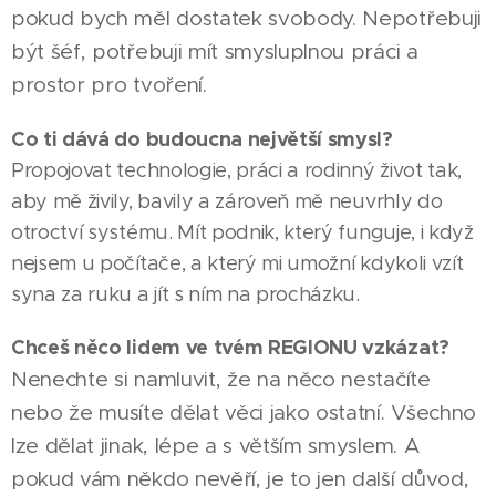
pokud bych měl dostatek svobody. Nepotřebuji
být šéf, potřebuji mít smysluplnou práci a
prostor pro tvoření.
Co ti dává do budoucna největší smysl?
Propojovat technologie, práci a rodinný život tak,
aby mě živily, bavily a zároveň mě neuvrhly do
otroctví systému. Mít podnik, který funguje, i když
nejsem u počítače, a který mi umožní kdykoli vzít
syna za ruku a jít s ním na procházku.
Chceš něco lidem ve tvém REGIONU vzkázat?
Nenechte si namluvit, že na něco nestačíte
nebo že musíte dělat věci jako ostatní. Všechno
lze dělat jinak, lépe a s větším smyslem. A
06.08.2026
PARDUBICE
pokud vám někdo nevěří, je to jen další důvod,