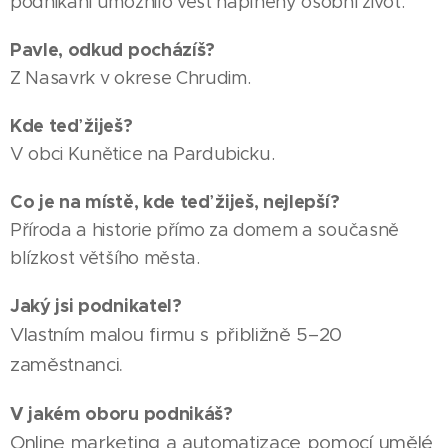
podnikání umožnilo vést naplněný osobní život.
Pavle, odkud pocházíš?
Z Nasavrk v okrese Chrudim.
Kde teď žiješ?
V obci Kunětice na Pardubicku.
Co je na místě, kde teď žiješ, nejlepší?
Příroda a historie přímo za domem a současně
blízkost většího města.
Jaký jsi podnikatel?
Vlastním malou firmu s přibližně 5–20
zaměstnanci.
V jakém oboru podnikáš?
Online marketing a automatizace pomocí umělé