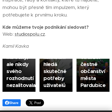
ze
PARDUBICE
mohou být přesně tím impulzem, který
zaměstnání
Michaela
|
na volnou
Hakenová
potřebujete k prvnímu kroku.
28.05.2026
nohu byl
pomáhá
PARDUBICE
Kde můžeme tvoje podnikání sledovat?
pro
webům
Žokejská
|
Web:
studiospolu.cz
.
fotografku
dávat
legenda
Michaelu
smysl. Za
Josef
Kamil Kavka
Hajnovou
každým
Váňa
náročný,
kliknutím
obdržel
ale nikdy
hledá
čestné
svého
skutečné
občanství
rozhodnutí
potřeby
města
nezalitovala
uživatelů
Pardubice
Share