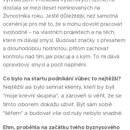
dostala se mezi deset nominovaných na
Živnostníka roku. Ještě důležitější, než samotná
ocenění je pro mě to, že si mohu dovolit pracovat
svobodně – na vlastních projektech a na těch,
které mi dávají smysl. Budovat značky s přesahem
a dlouhodobou hodnotou, přitom zachovat
kontrolu nad tím, jak pracuji a s kým. To mi dává
opravdový smysl a pocit naplnění.
Co bylo na startu podnikání vůbec to nejtěžší?
Nejtěžší asi bylo sehnat klienty, kteří by byli
"moje krevní skupina", a zároveň si věřit, že se
tímto oborem dokážu uživit. Být sám sobě
"šéfem" a budovat vše od nuly nebylo snadné.
Ehm, proběhla na začátku tvého byznysového