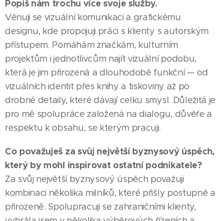
Popiš nám trochu více svoje služby.
Věnuji se vizuální komunikaci a grafickému
designu, kde propojuji práci s klienty s autorským
přístupem. Pomáhám značkám, kulturním
projektům i jednotlivcům najít vizuální podobu,
která je jim přirozená a dlouhodobě funkční — od
vizuálních identit přes knihy a tiskoviny až po
drobné detaily, které dávají celku smysl. Důležitá je
pro mě spolupráce založená na dialogu, důvěře a
respektu k obsahu, se kterým pracuji.
Co považuješ za svůj největší byznysový úspěch,
který by mohl inspirovat ostatní podnikatele?
Za svůj největší byznysový úspěch považuji
kombinaci několika milníků, které přišly postupně a
přirozeně. Spolupracuji se zahraničními klienty,
vyhrála jsem v několika výběrových řízeních a