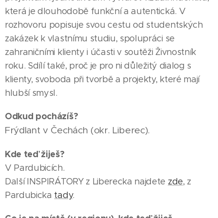
která je dlouhodobě funkční a autentická. V
rozhovoru popisuje svou cestu od studentských
zakázek k vlastnímu studiu, spolupráci se
zahraničními klienty i účasti v soutěži Živnostník
roku. Sdílí také, proč je pro ni důležitý dialog s
klienty, svoboda při tvorbě a projekty, které mají
hlubší smysl.
Odkud pocházíš?
Frýdlant v Čechách (okr. Liberec).
Kde teď žiješ?
V Pardubicích.
Další INSPIRÁTORY z Liberecka najdete
zde
, z
Pardubicka
tady
.