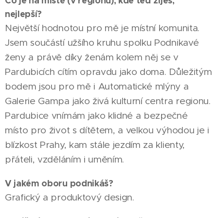
Co je na místě (v regionu), kde teď žiješ,
nejlepší?
Největší hodnotou pro mě je místní komunita.
Jsem součástí užšího kruhu spolku Podnikavé
ženy a právě díky ženám kolem něj se v
Pardubicích cítím opravdu jako doma. Důležitým
bodem jsou pro mě i Automatické mlýny a
Galerie Gampa jako živá kulturní centra regionu.
Pardubice vnímám jako klidné a bezpečné
místo pro život s dítětem, a velkou výhodou je i
blízkost Prahy, kam stále jezdím za klienty,
přáteli, vzděláním i uměním.
V jakém oboru podnikáš?
Grafický a produktový design.