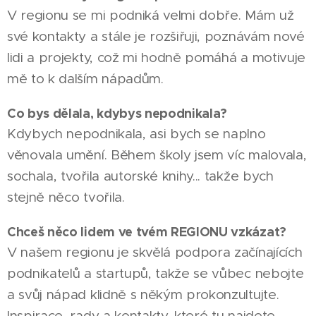
V regionu se mi podniká velmi dobře. Mám už
své kontakty a stále je rozšiřuji, poznávám nové
lidi a projekty, což mi hodně pomáhá a motivuje
mě to k dalším nápadům.
Co bys dělala, kdybys nepodnikala?
Kdybych nepodnikala, asi bych se naplno
věnovala umění. Během školy jsem víc malovala,
sochala, tvořila autorské knihy... takže bych
stejně něco tvořila.
Chceš něco lidem ve tvém REGIONU vzkázat?
V našem regionu je skvělá podpora začínajících
06.08.2026
podnikatelů a startupů, takže se vůbec nebojte
PARDUBICE
a svůj nápad klidně s někým prokonzultujte.
Přechod
|
02.07.2026
Inspirace, rady a kontakty, které tu najdete,