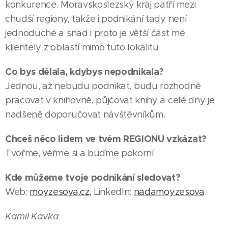
konkurence. Moravskoslezský kraj patří mezi
chudší regiony, takže i podnikání tady není
jednoduché a snad i proto je větší část mé
klientely z oblastí mimo tuto lokalitu.
Co bys dělala, kdybys nepodnikala?
Jednou, až nebudu podnikat, budu rozhodně
pracovat v knihovně, půjčovat knihy a celé dny je
nadšeně doporučovat návštěvníkům.
Chceš něco lidem ve tvém REGIONU vzkázat?
Tvořme, věřme si a buďme pokorní.
23.04.2026
Kde můžeme tvoje podnikání sledovat?
OSTRAVA
Web:
moyzesova.cz
, LinkedIn:
nadamoyzesova
.
Povoláním
|
16.06.2026
kardiolog,
OSTRAVA
04.05.2026
Kamil Kavka
Leo
srdcem
|
OSTRAVA