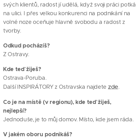
svých klientů, radost jí udělá, když svoji práci potká
na ulici. I přes velkou konkurenci na podnikání na
volné noze oceňuje hlavně svobodu a radost z
tvorby.
Odkud pocházíš?
Z Ostravy.
Kde teď žiješ?
Ostrava-Poruba.
zde
Další INSPIRÁTORY z Ostravska najdete
.
Co je na místě (v regionu), kde teď žiješ,
nejlepší?
Jednoduše, je to můj domov. Místo, kde jsem ráda.
V jakém oboru podnikáš?