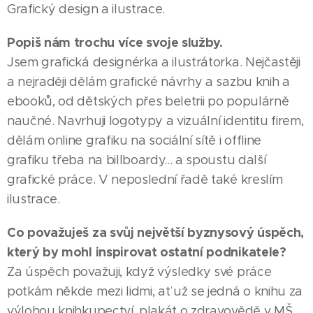
Grafický design a ilustrace.
Popiš nám trochu více svoje služby.
Jsem grafická designérka a ilustrátorka. Nejčastěji
a nejraději dělám grafické návrhy a sazbu knih a
ebooků, od dětských přes beletrii po populárně
naučné. Navrhuji logotypy a vizuální identitu firem,
dělám online grafiku na sociální sítě i offline
grafiku třeba na billboardy... a spoustu další
grafické práce. V neposlední řadě také kreslím
ilustrace.
Co považuješ za svůj největší byznysový úspěch,
který by mohl inspirovat ostatní podnikatele?
Za úspěch považuji, když výsledky své práce
potkám někde mezi lidmi, ať už se jedná o knihu za
výlohou knihkupectví, plakát o zdravovědě v MŠ,