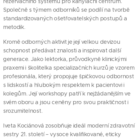
rezervačního systému pro kanylační centrum.
Společně s týmem odborníků se podílí na tvorbě
standardizovaných ošetřovatelských postupů a
metodik.
Kromě odborných aktivit je její velkou devizou
schopnost předávat znalosti a inspirovat další
generace. Jako lektorka, průvodkyně klinickými
praxemi i školitelka specializačních kurzů je vzorem
profesionála, který propojuje špičkovou odbornost
s lidskostí a hlubokým respektem k pacientovi i
kolegům. Její workshopy patří k nejžádanějším ve
svém oboru a jsou ceněny pro svou praktičnost i
srozumitelnost.
Iveta Kociánová zosobňuje ideál moderní zdravotní
sestry 21. století – vysoce kvalifikované, eticky