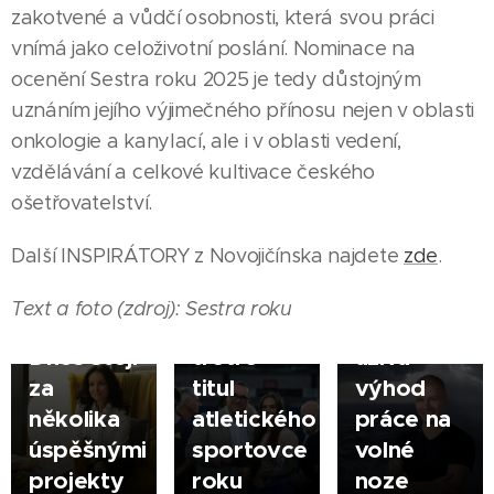
zakotvené a vůdčí osobnosti, která svou práci
vnímá jako celoživotní poslání. Nominace na
01.06.2026
NOVÝ
ocenění Sestra roku 2025 je tedy důstojným
07.07.2026
JIČÍN
NOVÝ
uznáním jejího výjimečného přínosu nejen v oblasti
Jan
JIČÍN |
|
onkologie a kanylací, ale i v oblasti vedení,
20.06.2026
Martina
Barbořík
NOVÝ
vzdělávání a celkové kultivace českého
Šmírová
pomáhá
JIČÍN
ošetřovatelství.
proměnila
Karolína
podnikatelů
|
Další INSPIRÁTORY z Novojičínska najdete
zde
.
překážky
Maňasová
růst
v
převzala
online a
Text a foto (zdroj): Sestra roku
příležitost.
na Zlaté
přitom
Dnes stojí
tretře
užívá
za
titul
výhod
několika
atletického
práce na
úspěšnými
sportovce
volné
projekty
roku
noze