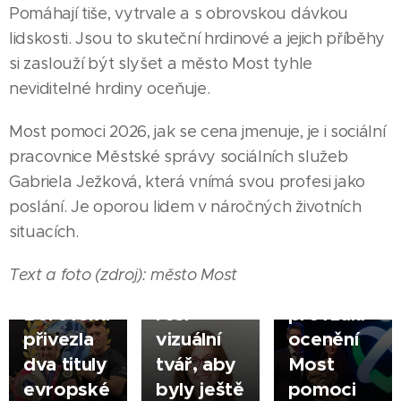
Pomáhají tiše, vytrvale a s obrovskou dávkou
lidskosti. Jsou to skuteční hrdinové a jejich příběhy
si zaslouží být slyšet a město Most tyhle
neviditelné hrdiny oceňuje.
Most pomoci 2026, jak se cena jmenuje, je i sociální
pracovnice Městské správy sociálních služeb
17.04.2026
Gabriela Ježková, která vnímá svou profesi jako
MOST |
15.05.2026
28.04.2026
poslání. Je oporou lidem v náročných životních
Sociální
MOST |
MOST |
situacích.
Mostecká
Petra
pracovnice
kickboxerka
Gregušová
Gabriela
Text a foto (zdroj): město Most
Ráchel
firmám
Ježková
Borovská
řeší
převzala
přivezla
vizuální
ocenění
dva tituly
tvář, aby
Most
evropské
byly ještě
pomoci