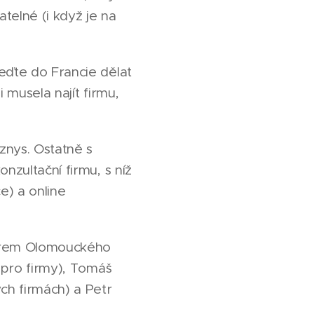
telné (i když je na
eďte do Francie dělat
 musela najít firmu,
znys. Ostatně s
nzultační firmu, s níž
e) a online
ntrem Olomouckého
 pro firmy), Tomáš
ch firmách) a Petr