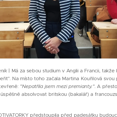
eník
| Má za sebou studium v Anglii a Francii, takž
eřit". Na místo toho začala Martina Kouřilová svo
tevřeně:
"Nepatřila jsem mezi premianty."
. A přest
úspěšně absolvovat britskou (bakalář) a francouzs
 MOTIVATORKY předstoupila před padesátku budouc