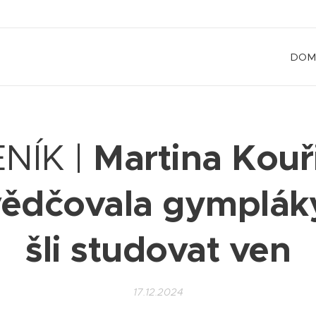
DOM
Martina Kouř
NÍK |
ědčovala gymplák
šli studovat ven
17.12.2024