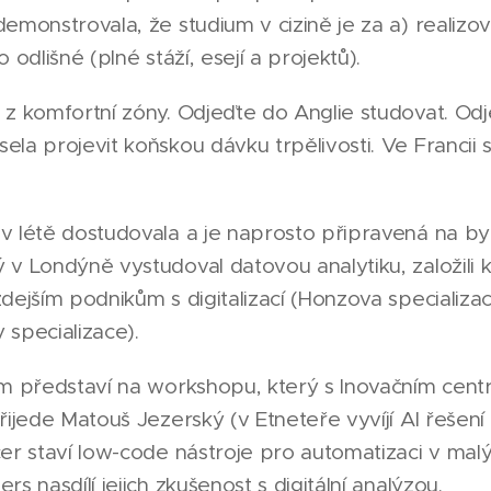
emonstrovala, že studium v cizině je za a) realizova
 odlišné (plné stáží, esejí a projektů).
z komfortní zóny. Odjeďte do Anglie studovat. Odj
la projevit koňskou dávku trpělivosti. Ve Francii si
v létě dostudovala a je naprosto připravená na by
v Londýně vystudoval datovou analytiku, založili ko
dejším podnikům s digitalizací (Honzova specializac
specializace).
ám představí na workshopu, který s Inovačním ce
řijede Matouš Jezerský (v Etneteře vyvíjí AI řešení
er staví low-code nástroje pro automatizaci v malý
s nasdílí jejich zkušenost s digitální analýzou.