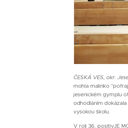
ČESKÁ VES, okr. Jes
mohla malinko "pofraj
jesenickém gymplu o
odhodláním dokázala 
vysokou školu.
V roli 36. positivJE