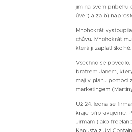
jim na svém příběhu d
úvěr) a za b) naprosto
Mnohokrát vystoupila 
chůvu. Mnohokrát muse
která ji zaplatí školné.
Všechno se povedlo, 
bratrem Janem, který 
mají v plánu pomoci z
marketingem (Martiny 
Už 24. ledna se firm
kraje připravujeme. P
Jirmam (jako freelanc
Kapusta z JM Container