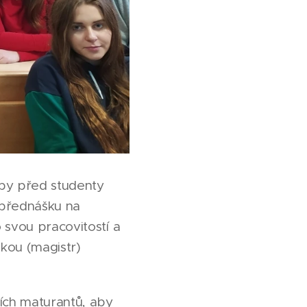
e by před studenty
u přednášku na
o svou pracovitostí a
kou (magistr)
ích maturantů, aby