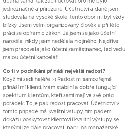
dětma sama, tak začít účtovat pro mě bylo
jednoznačné a přirozené. Účetnictví a daně jsem
studovala na vysoké škole, tento obor mi byl vždy
blízký. Jsem velmi organizovaný člověk a při této
práci se opírám o zákon. Já jsem se jako účetní
narodila, nikdy jsem nedělala nic jiného. Nejdříve
jsem pracovala jako účetní zaměstnanec, teď vedu
malou účetní kancelář.
Co ti v podnikání přináší největší radost?
Když mi sedí haléře :-) Radost mi samozřejmě
přináší mí klienti. Mám stabilní a dobře fungující
spektrum klientům, kteří sami mají ve své práci
pořádek. To je pak radost pracovat. Účetnictví v
tomto případě má kvalitní vstupy, tím pádem
dokážu poskytovat klientovi i kvalitní výstupy se
kterými lze dále pracovat, např. na manažerské