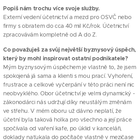
Popiš nám trochu více svoje služby.
Externí vedení účetnictví a mezd pro OSVČ nebo
firmy s obratem do cca 40 mil Kč/rok. Účetnictví
zpracovávám kompletně od A do Z.
Co považuješ za svůj největší byznysový úspěch,
který by mohl inspirovat ostatní podnikatele?
Mým byznysovým úspěchem je vlastně to, že jsem
spokojená já sama a klienti s mou prací. Vyhoření,
frustrace a celkové vyčerpání v této práci není nic
neobvyklého. Obor účetnictví je velmi dynamický -
zákonodárci nás udržují díky neustálým změnám
ve střehu. V mém oboru už dávno neplatí, že
účetní byla taková holka pro všechno a její práce
spočívala od vaření kafe, po úklid v kanceláři,
doklady naťukala do počítače vlastně v mezičase