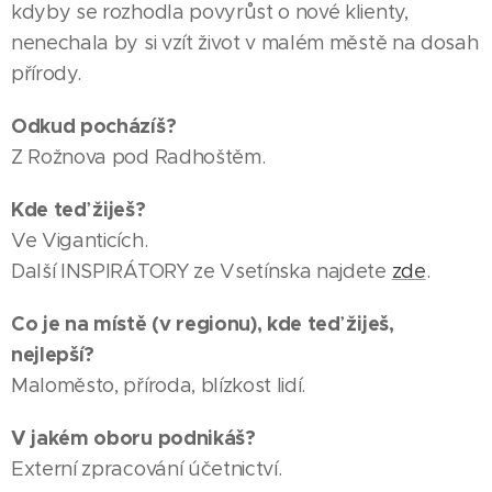
kdyby se rozhodla povyrůst o nové klienty,
nenechala by si vzít život v malém městě na dosah
přírody.
Odkud pocházíš?
Z Rožnova pod Radhoštěm.
Kde teď žiješ?
Ve Viganticích.
Další INSPIRÁTORY ze Vsetínska najdete
zde
.
Co je na místě (v regionu), kde teď žiješ,
nejlepší?
Maloměsto, příroda, blízkost lidí.
V jakém oboru podnikáš?
Externí zpracování účetnictví.