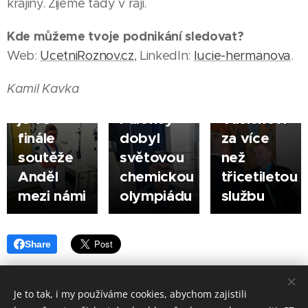
Město
|
krajiny. Žijeme tady v ráji.
05.08.2026
poděkovalo
ŠUMPERK
07.08.2026
Kde můžeme tvoje podnikání sledovat?
Zlatý
řediteli
VYŠKOV
|
Web:
UcetniRoznov.cz
, LinkedIn:
lucie-hermanova
.
Sestřička
hoch ze
městské
|
Jarmila
Šumperka
policie
Kamil Kavka
Korčáková
- Jan
Jindřichu
je ve
Paloncý
Vašíčkovi
finále
dobyl
za více
soutěže
světovou
než
Anděl
chemickou
třicetiletou
mezi námi
olympiádu
službu
Share
Je to tak, i my používáme cookies, abychom zajistili