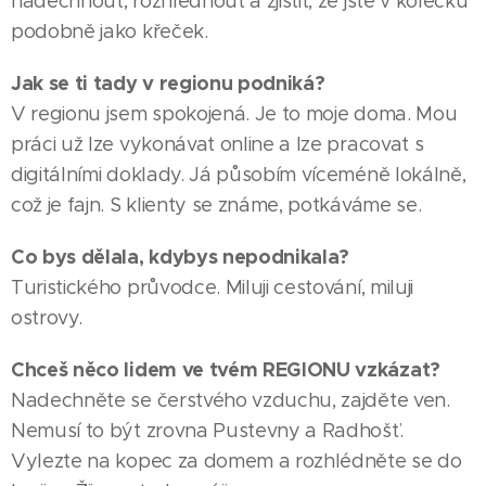
nadechnout, rozhlédnout a zjistit, že jste v kolečku
podobně jako křeček.
Jak se ti tady v regionu podniká?
V regionu jsem spokojená. Je to moje doma. Mou
práci už lze vykonávat online a lze pracovat s
digitálními doklady. Já působím víceméně lokálně,
což je fajn. S klienty se známe, potkáváme se.
Co bys dělala, kdybys nepodnikala?
Turistického průvodce. Miluji cestování, miluji
ostrovy.
Chceš něco lidem ve tvém REGIONU vzkázat?
Nadechněte se čerstvého vzduchu, zajděte ven.
Nemusí to být zrovna Pustevny a Radhošť.
03.08.2026
HODONÍN
Vylezte na kopec za domem a rozhlédněte se do