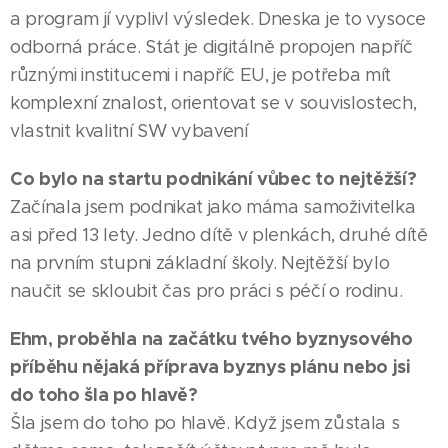
a program jí vyplivl výsledek. Dneska je to vysoce
odborná práce. Stát je digitálně propojen napříč
různými institucemi i napříč EU, je potřeba mít
komplexní znalost, orientovat se v souvislostech,
vlastnit kvalitní SW vybavení
Co bylo na startu podnikání vůbec to nejtěžší?
Začínala jsem podnikat jako máma samoživitelka
asi před 13 lety. Jedno dítě v plenkách, druhé dítě
na prvním stupni základní školy. Nejtěžší bylo
naučit se skloubit čas pro práci s péčí o rodinu.
Ehm, proběhla na začátku tvého byznysového
příběhu nějaká příprava byznys plánu nebo jsi
do toho šla po hlavě?
Šla jsem do toho po hlavě. Když jsem zůstala s