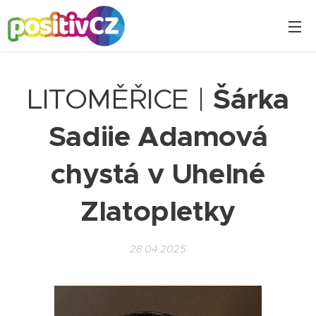
LITOMĚŘICE |
Šárka
Sadiie Adamová
chystá v Uhelné
Zlatopletky
28.04.2025