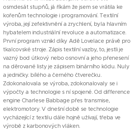
osmdesát stupňů, já říkám že jsem se vrátila ke
kořenům technologie i programování. Textilní
výroba, její zefektivnění a zrychlení, byla hlavním
hybatelem industriální revoluce a automatizace.
První program vznikl díky Adě Lovelace právě pro
tkalcovské stroje. Zápis textilní vazby, to, jestli je
vazný bod útkový nebo osnovní a jeho přenesení
na děrované listy je zápisem binárního kódu. Nuly
a jedničky. bílého a černého čtverečku.
Zdokonalovala se výroba, zdokonalovaly se i
výpočty a technologie s ní spojené. Od difference
engine Charlese Babbage přes transmise,
elektromotory. V dnešní době se technologie
vycházející z textilu dále hojně užívají, třeba ve
výrobě z karbonových vláken.