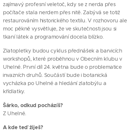
zajímavý profesní veletoč, kdy se z nerda přes
počítače stala nerdem přes nitě. Zabývá se totiž
restaurováním historického textilu. V rozhovoru ale
moc pěkně vysvětluje, že ve skutečnosti jsou si
tkaní látek a programování docela blízko.
Zlatopletky budou cyklus přednášek a barvicích
workshopů, které proběhnou v Obecním klubu v
Uhelné. První díl 24. května bude o problematice
invazních druhů. Součástí bude i botanická
vycházka po Uhelné a hledání zlatobýlu a
křídlatky.
Šárko, odkud pocházíš?
Z Uhelné.
A kde teď žiješ?