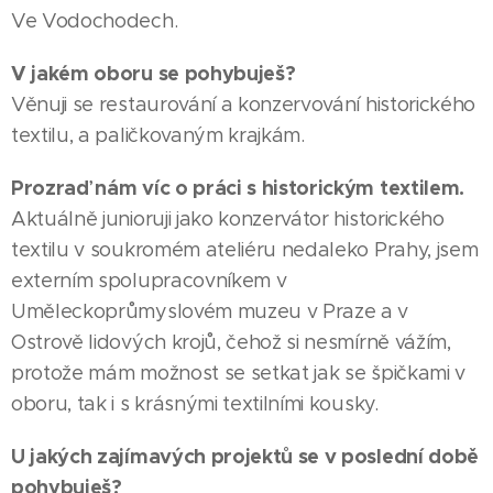
Ve Vodochodech.
V jakém oboru se pohybuješ?
Věnuji se restaurování a konzervování historického
textilu, a paličkovaným krajkám.
Prozraď nám víc o práci s historickým textilem.
Aktuálně junioruji jako konzervátor historického
textilu v soukromém ateliéru nedaleko Prahy, jsem
externím spolupracovníkem v
Uměleckoprůmyslovém muzeu v Praze a v
Ostrově lidových krojů, čehož si nesmírně vážím,
protože mám možnost se setkat jak se špičkami v
oboru, tak i s krásnými textilními kousky.
U jakých zajímavých projektů se v poslední době
pohybuješ?