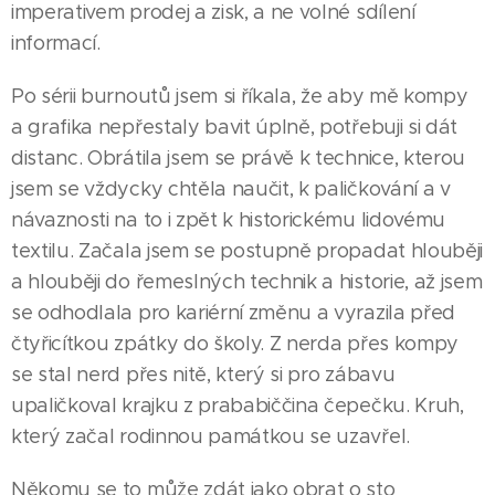
imperativem prodej a zisk, a ne volné sdílení
informací.
Po sérii burnoutů jsem si říkala, že aby mě kompy
a grafika nepřestaly bavit úplně, potřebuji si dát
distanc. Obrátila jsem se právě k technice, kterou
jsem se vždycky chtěla naučit, k paličkování a v
návaznosti na to i zpět k historickému lidovému
textilu. Začala jsem se postupně propadat hlouběji
a hlouběji do řemeslných technik a historie, až jsem
se odhodlala pro kariérní změnu a vyrazila před
čtyřicítkou zpátky do školy. Z nerda přes kompy
se stal nerd přes nitě, který si pro zábavu
upaličkoval krajku z prababiččina čepečku. Kruh,
který začal rodinnou památkou se uzavřel.
Někomu se to může zdát jako obrat o sto