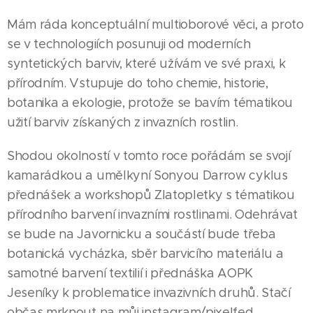
Mám ráda konceptuální multioborové věci, a proto
se v technologiích posunuji od moderních
syntetických barviv, které užívám ve své praxi, k
přírodním. Vstupuje do toho chemie, historie,
botanika a ekologie, protože se bavím tématikou
užití barviv získaných z invazních rostlin.
Shodou okolností v tomto roce pořádám se svojí
kamarádkou a umělkyní Sonyou Darrow cyklus
přednášek a workshopů Zlatopletky s tématikou
přírodního barvení invazními rostlinami. Odehrávat
se bude na Javornicku a součástí bude třeba
botanická vycházka, sběr barvicího materiálu a
samotné barvení textilií i přednáška AOPK
Jeseníky k problematice invazivních druhů. Stačí
občas mrknout na můj instagram/pixelfed