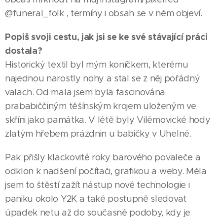
@funeral_folk , termíny i obsah se v něm objeví.
Popiš svoji cestu, jak jsi se ke své stávající práci
dostala?
Historický textil byl mým koníčkem, kterému
najednou narostly nohy a stal se z něj pořádný
valach. Od mala jsem byla fascinována
prababiččiným těšínským krojem uloženým ve
skříni jako památka. V létě byly Vilémovické hody
zlatým hřebem prázdnin u babičky v Uhelné.
Pak přišly klackovité roky barového povaleče a
odklon k nadšení počítači, grafikou a weby. Měla
jsem to štěstí zažít nástup nové technologie i
paniku okolo Y2K a také postupně sledovat
úpadek netu až do současné podoby, kdy je