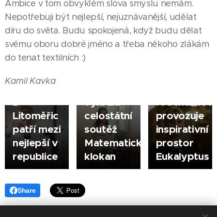
Ambice v tom obvyklém slova smyslu nemám.
Nepotřebuji být nejlepší, nejuznávanější, udělat
díru do světa. Budu spokojená, když budu dělat
27.06.2026
03.06.2026
svému oboru dobré jméno a třeba někoho zlákám
LITOMĚŘICE
LITOMĚŘICE
12.06.2026
do tenat textilních :)
Mladý
|
LITOMĚŘICE
|
chemik
Zuzana
#silnějšíhyba
|
Kamil Kavka
Jan Hájek
Fišarová
Vlaďka
z
vyhrála
Procházkov
Litoměřic
celostátní
provozuje
patří mezi
soutěž
inspirativní
nejlepší v
Matematický
prostor
republice
klokan
Eukalyptus
Share