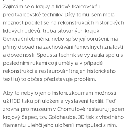
Zajímám se o krajky a lidové tkalcovské i
předtkalcovské techniky. Díky tomu jsem měla
možnost podílet se na rekonstrukcích historických
lidových oděvů, třeba síťovaných krajek.
Generační obměna, nebo spíše její porušení, má
přímý dopad na zachovávání řemeslných znalostí
a dovedností. Spousta technik se vytratila spolu s
posledními rukami co ji uměly a v případě
rekonstrukcí a restaurování (nejen historického
textilu) to občas představuje problém.
Aby to nebylo jen o historii, zkoumám možnosti
užití 3D tisku při uložení a vystavení textilií. Teď
zrovna pro muzeum v Chomutově restauruji jeden
krojový čepec, tzv. Goldhaube. 3D tisk z vhodného
filamentu ulehčí jeho uložení i manipulaci s ním.