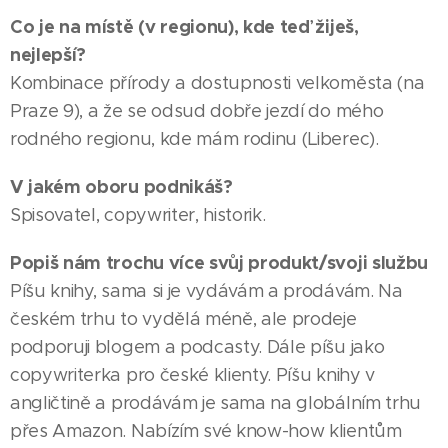
Co je na místě (v regionu), kde teď žiješ,
nejlepší?
Kombinace přírody a dostupnosti velkoměsta (na
Praze 9), a že se odsud dobře jezdí do mého
rodného regionu, kde mám rodinu (Liberec).
V jakém oboru podnikáš?
Spisovatel, copywriter, historik.
Popiš nám trochu více svůj produkt/svoji službu
Píšu knihy, sama si je vydávám a prodávám. Na
českém trhu to vydělá méně, ale prodeje
podporuji blogem a podcasty. Dále píšu jako
copywriterka pro české klienty. Píšu knihy v
angličtině a prodávám je sama na globálním trhu
přes Amazon. Nabízím své know-how klientům