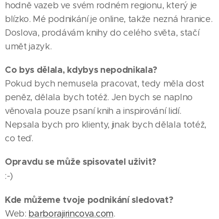
hodně vazeb ve svém rodném regionu, který je
blízko. Mé podnikání je online, takže nezná hranice.
Doslova, prodávám knihy do celého světa, stačí
umět jazyk.
Co bys dělala, kdybys nepodnikala?
Pokud bych nemusela pracovat, tedy měla dost
peněz, dělala bych totéž. Jen bych se naplno
věnovala pouze psaní knih a inspirování lidí.
Nepsala bych pro klienty, jinak bych dělala totéž,
co teď.
Opravdu se může spisovatel uživit?
:-)
18.06.2026
12.06.2026
Kde můžeme tvoje podnikání sledovat?
LIBEREC
LIBEREC
03.07.2026
Web:
barborajirincova.com
.
Nejdéle
Marek
LIBEREC |
|
|