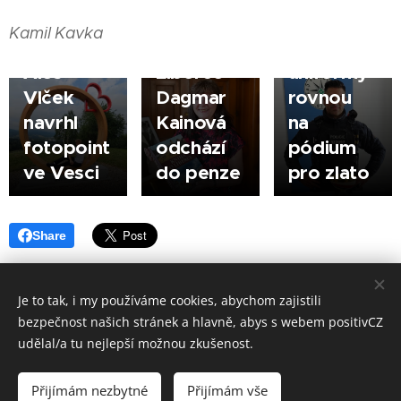
Student
sloužící
Bulva si
Kamil Kavka
designu
strážnice
došel z
Aleš
Liberce
uniformy
Vlček
Dagmar
rovnou
navrhl
Kainová
na
fotopoint
odchází
pódium
ve Vesci
do penze
pro zlato
Share
Je to tak, i my používáme cookies, abychom zajistili
bezpečnost našich stránek a hlavně, abys s webem positivCZ
Made in positivCZ © 2026. Všechna práva vyhrazena.
udělal/a tu nejlepší možnou zkušenost.
Provozuje: Kamil Kavka, Kalvodova 1405/3, 790 01 Jeseník, IČ: 699 98
833.
Přijímám nezbytné
Přijímám vše
Cookies