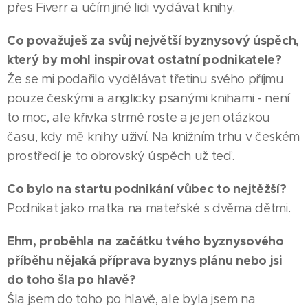
přes Fiverr a učím jiné lidi vydávat knihy.
Co považuješ za svůj největší byznysový úspěch,
který by mohl inspirovat ostatní podnikatele?
Že se mi podařilo vydělávat třetinu svého příjmu
pouze českými a anglicky psanými knihami - není
to moc, ale křivka strmě roste a je jen otázkou
času, kdy mě knihy uživí. Na knižním trhu v českém
prostředí je to obrovský úspěch už teď.
Co bylo na startu podnikání vůbec to nejtěžší?
Podnikat jako matka na mateřské s dvěma dětmi.
Ehm, proběhla na začátku tvého byznysového
příběhu nějaká příprava byznys plánu nebo jsi
do toho šla po hlavě?
Šla jsem do toho po hlavě, ale byla jsem na