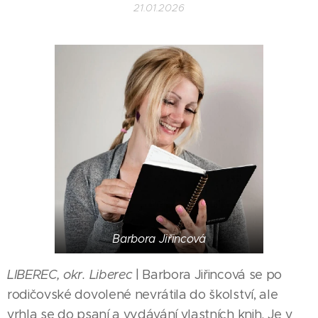
21.01.2026
Barbora Jiřincová
LIBEREC, okr. Liberec
| Barbora Jiřincová se po
rodičovské dovolené nevrátila do školství, ale
vrhla se do psaní a vydávání vlastních knih. Je v