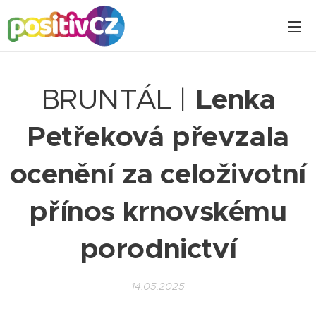
BRUNTÁL |
Lenka
Petřeková převzala
ocenění za celoživotní
přínos krnovskému
porodnictví
14.05.2025