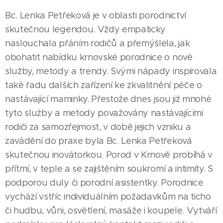
Bc. Lenka Petřeková je v oblasti porodnictví
skutečnou legendou. Vždy empaticky
naslouchala přáním rodičů a přemýšlela, jak
obohatit nabídku krnovské porodnice o nové
služby, metody a trendy. Svými nápady inspirovala
také řadu dalších zařízení ke zkvalitnění péče o
nastávající maminky. Přestože dnes jsou již mnohé
tyto služby a metody považovány nastávajícími
rodiči za samozřejmost, v době jejich vzniku a
zavádění do praxe byla Bc. Lenka Petřeková
skutečnou inovátorkou. Porod v Krnově probíhá v
přítmí, v teple a se zajištěním soukromí a intimity. S
podporou duly či porodní asistentky. Porodnice
vychází vstříc individuálním požadavkům na ticho
či hudbu, vůni, osvětlení, masáže i koupele. Vytváří