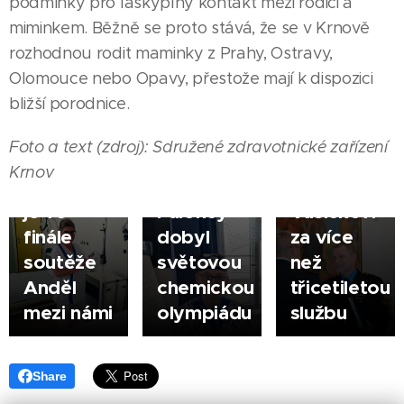
podmínky pro láskyplný kontakt mezi rodiči a
03.08.2026
miminkem. Běžně se proto stává, že se v Krnově
HODONÍN
rozhodnou rodit maminky z Prahy, Ostravy,
Město
|
05.08.2026
Olomouce nebo Opavy, přestože mají k dispozici
poděkovalo
ŠUMPERK
07.08.2026
bližší porodnice.
Zlatý
řediteli
VYŠKOV
|
Sestřička
hoch ze
městské
|
Foto a text (zdroj): Sdružené zdravotnické zařízení
Jarmila
Šumperka
policie
Krnov
Korčáková
- Jan
Jindřichu
je ve
Paloncý
Vašíčkovi
finále
dobyl
za více
soutěže
světovou
než
Anděl
chemickou
třicetiletou
mezi námi
olympiádu
službu
Share