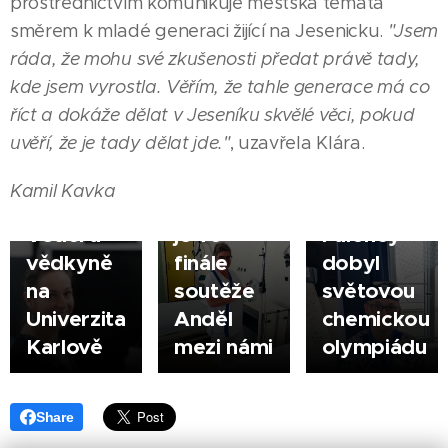
prostřednictvím komunikuje městská témata
PRAHA
směrem k mladé generaci žijící na Jesenicku.
"Jsem
Jana
|
ráda, že mohu své zkušenosti předat právě tady,
Kolbáčová
05.08.2026
kde jsem vyrostla. Věřím, že tahle generace má co
Vejpravová
ŠUMPERK
07.08.2026
říct a dokáže dělat v Jeseníku skvělé věci, pokud
je první
Zlatý
VYŠKOV
|
uvěří, že je tady dělat jde."
, uzavřela Klára.
osobností
Sestřička
hoch ze
|
nové
Jarmila
Šumperka
Kamil Kavka
série
Korčáková
- Jan
Vědci a
je ve
Paloncý
vědkyně
finále
dobyl
na
soutěže
světovou
Univerzita
Anděl
chemickou
Karlově
mezi námi
olympiádu
Share