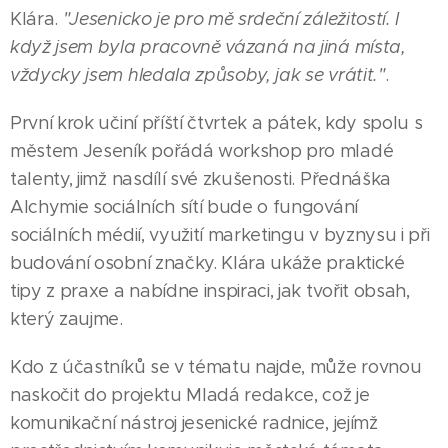
Klára.
"Jesenicko je pro mě srdeční záležitostí. I
když jsem byla pracovně vázaná na jiná místa,
vždycky jsem hledala způsoby, jak se vrátit."
.
První krok učiní příští čtvrtek a pátek, kdy spolu s
městem Jeseník pořádá workshop pro mladé
talenty, jimž nasdílí své zkušenosti. Přednáška
Alchymie sociálních sítí bude o fungování
sociálních médií, využití marketingu v byznysu i při
budování osobní značky. Klára ukáže praktické
tipy z praxe a nabídne inspiraci, jak tvořit obsah,
který zaujme.
Kdo z účastníků se v tématu najde, může rovnou
naskočit do projektu Mladá redakce, což je
komunikační nástroj jesenické radnice, jejímž
10.08.2026