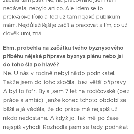
začala tam psát. Ne, nic pracovního jsem tam
nedávala, nebylo ani co. Ale lidem se to
překvapivě líbilo a teď už tam nějaké publikum
mám. Nejdůležitější je začít a pracovat s tím, co už
člověk umí, zná.
Ehm, proběhla na začátku tvého byznysového
příběhu nějaká příprava byznys plánu nebo jsi
do toho šla po hlavě?
Ne. U nás v rodině nebyl nikdo podnikatel.
Takže jsem do toho skočila, bez větší přípravy.
A byl to fofr. Byla jsem 7 let na rodičovské (bez
práce a ambic), jenže konec tohoto období se
blížil a já věděla, že do práce mě nejspíš už
nikdo nedostane. A když jo, tak mě po čase
nejspíš vyhodí. Rozhodla jsem se tedy podnikat