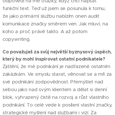
odpovědi na mé otázky, když chci napsat
funkční text. Teď už jsem se posunula k tomu,
že jako primární službu nabízím onen audit
komunikace značky směrem ven. Jak mluví, na
koho a proč právě takto. A až potom
copywriting.
Co považuješ za svůj největší byznysový úspěch,
který by mohl inspirovat ostatní podnikatele?
Zjištění, že mé podnikání je nadřazené ostatním
zakázkám. Ve smyslu starat, věnovat se a mít za
své podnikání zodpovědnost. Přemýšlet nad
sebou jako nad svým klientem a dělat si denní
blok, vyhrazený čistě na rozvoj a růst vlastního
podnikání. To celé vede k posílení vlastní značky,
strategické myšlení nad službami i vizí. Za