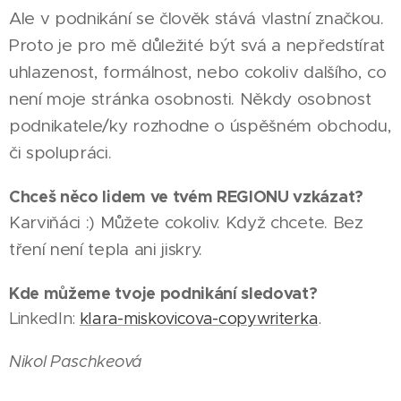
Ale v podnikání se člověk stává vlastní značkou.
Proto je pro mě důležité být svá a nepředstírat
uhlazenost, formálnost, nebo cokoliv dalšího, co
není moje stránka osobnosti. Někdy osobnost
podnikatele/ky rozhodne o úspěšném obchodu,
či spolupráci.
31.07.2026
KARVINÁ
Chceš něco lidem ve tvém REGIONU vzkázat?
|
Karviňáci :) Můžete cokoliv. Když chcete. Bez
Karvinská
14.05.2026
knihovnice
KARVINÁ
tření není tepla ani jiskry.
08.06.2026
Marcela
Vzpěrač
KARVINÁ
|
Kde můžeme tvoje podnikání sledovat?
Wierzgoń
Mladý
Jaroslav
|
LinkedIn:
klara-miskovicova-copywriterka
.
získala
Karviňák
Thér
krajské
Tomáš
medailemi
Nikol Paschkeová
ocenění
Plecháček
dokazuje,
za
vybojoval
že