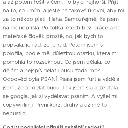
a až potom řešit v čem. To bylo nejhorší. Přijít
na to, co umím, a ještě na takové úrovni, aby mi
za to někdo platil. Haha. Samozřejmě, že jsem
na nic nepřišla. Po tolika letech bez práce a na
mateřské člověk prostě, no, jak bych to
popsala, je rád, že je rád. Potom jsem si
položila, podle mě, důležitou otázku, která mi
pomohla to rozseknout. Co jsem dělala, co
dělám a nejspíš dělat i budu zadarmo?
Odpověď byla PSANÍ. Psala jsem furt a věděla
jsem, že to dělat budu. Tak jsem šla a zeptala
se googla, jak si vydělávat psaním. A vyšel mi
copywriting. První kurz, druhý a už mě to
nepustilo.
Co ti v podnikání přináší největší radost?