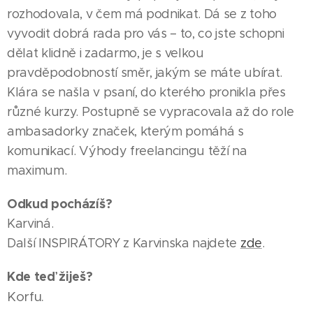
rozhodovala, v čem má podnikat. Dá se z toho
vyvodit dobrá rada pro vás – to, co jste schopni
dělat klidně i zadarmo, je s velkou
pravděpodobností směr, jakým se máte ubírat.
Klára se našla v psaní, do kterého pronikla přes
různé kurzy. Postupně se vypracovala až do role
ambasadorky značek, kterým pomáhá s
komunikací. Výhody freelancingu těží na
maximum.
Odkud pocházíš?
Karviná.
Další INSPIRÁTORY z Karvinska najdete
zde
.
Kde teď žiješ?
Korfu.