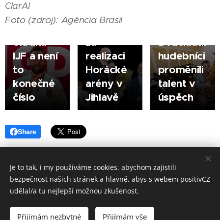
Krpálek
David
Z Jihlavy
|
ClarAI
má 33
Beke
až na
Foto (zdroj): Agência Brasil
medailí z
oceněn
JAMU:
okruhu
za
Dva mladí
IJF a není
realizaci
hudebníci
to
Horácké
proměnili
konečné
arény v
talent v
číslo
Jihlavě
úspěch
Share
Je to tak, i my používáme cookies, abychom zajistili
bezpečnost našich stránek a hlavně, abys s webem positivCZ
Made in positivCZ © 2026. Všechna práva vyhrazena.
udělal/a tu nejlepší možnou zkušenost.
Provozuje: Kamil Kavka, Kalvodova 1405/3, 790 01 Jeseník, IČ: 699 98
833.
Přijímám nezbytné
Přijímám vše