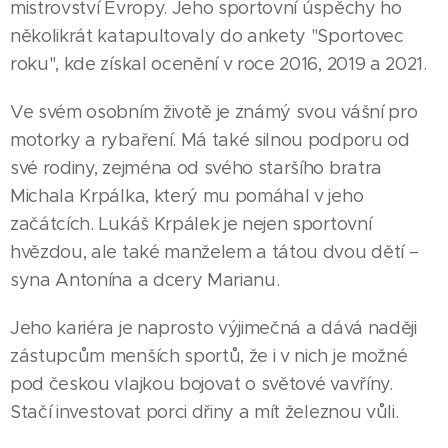
mistrovství Evropy. Jeho sportovní úspěchy ho
několikrát katapultovaly do ankety "Sportovec
roku", kde získal ocenění v roce 2016, 2019 a 2021.
Ve svém osobním životě je známý svou vášní pro
motorky a rybaření. Má také silnou podporu od
své rodiny, zejména od svého staršího bratra
Michala Krpálka, který mu pomáhal v jeho
začátcích. Lukáš Krpálek je nejen sportovní
hvězdou, ale také manželem a tátou dvou dětí –
syna Antonína a dcery Marianu.
Jeho kariéra je naprosto výjimečná a dává naději
zástupcům menších sportů, že i v nich je možné
05.07.2026
pod českou vlajkou bojovat o světové vavříny.
JIHLAVA |
19.04.2026
08.04.2026
Stačí investovat porci dřiny a mít železnou vůli.
Lukáš
JIHLAVA
JIHLAVA |