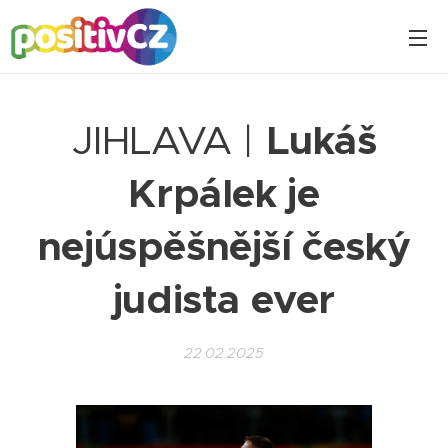
JIHLAVA |
Lukáš
Krpálek je
nejúspěšnější český
judista ever
22.02.2025