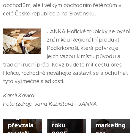
obchodům, ale i velkým obchodním řetězcům v
celé České republice a na Slovensku.
JANKA Hořické trubičky se pyšní
známkou Regionální produkt
25.02.2026
Podkrkonoší, která potvrzuje
JIČÍN |
18.02.2026
jejich vazbu k místu původu a
Vladimír
JIČÍN |
19.03.2026
tradiční ruční práci. Když budete mít cestu přes
Šulc z
Klavíristka
JIČÍN
Hořice, rozhodně neváhejte zastavit se a ochutnat
Dlouholetá
MICRORISC
a
|
tyto výjimečné sladkosti.
moderátorka
se stal
milovnice
České
vítězem
koní
Kamil Kavka
televize
soutěže
Magdalena
Foto (zdroj): Jana Kubištová - JANKA
Marcela
EY
Kořínková
Augustová
Podnikatel
tvoří
převzala
roku
marketing