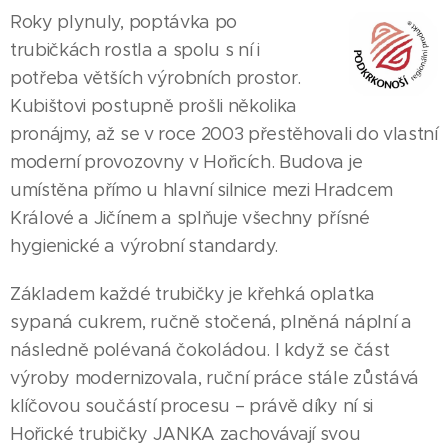
Roky plynuly, poptávka po
trubičkách rostla a spolu s ní i
potřeba větších výrobních prostor.
Kubištovi postupně prošli několika
pronájmy, až se v roce 2003 přestěhovali do vlastní
moderní provozovny v Hořicích. Budova je
umístěna přímo u hlavní silnice mezi Hradcem
Králové a Jičínem a splňuje všechny přísné
hygienické a výrobní standardy.
Základem každé trubičky je křehká oplatka
sypaná cukrem, ručně stočená, plněná náplní a
následně polévaná čokoládou. I když se část
výroby modernizovala, ruční práce stále zůstává
klíčovou součástí procesu – právě díky ní si
Hořické trubičky JANKA zachovávají svou