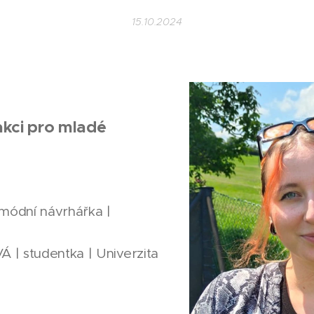
15.10.2024
akci pro mladé
ódní návrhářka |
| studentka | Univerzita