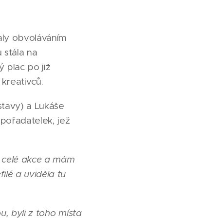
aly obvoláváním
 stála na
 plac po již
 kreativců.
ýstavy) a Lukáše
 pořadatelek, jež
z celé akce a mám
ilé a uviděla tu
u, byli z toho místa