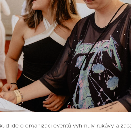
kud jde o organizaci eventů vyhrnuly rukávy a zač