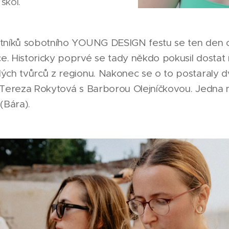
škol.
tníků sobotního YOUNG DESIGN festu se ten den o
. Historicky poprvé se tady někdo pokusil dostat 
ých tvůrců z regionu. Nakonec se o to postaraly d
 Tereza Rokytová s Barborou Olejníčkovou. Jedna n
(Bára).