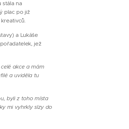
 stála na
 plac po již
 kreativců.
ýstavy) a Lukáše
 pořadatelek, jež
z celé akce a mám
ilé a uviděla tu
u, byli z toho místa
dky mi vyhrkly slzy do