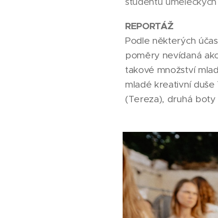
studentů uměleckých 
REPORTÁŽ
Podle některých účas
poměry nevídaná akce
takové množství mlad
mladé kreativní duše
(Tereza), druhá boty 