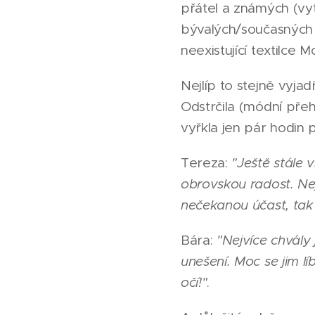
přátel a známých (vyto
bývalých/současných s
neexistující textilce
Nejlíp to stejně vyja
Odstrčila (módní přeh
vyřkla jen pár hodin
Tereza:
"Ještě stále
obrovskou radost. Nej
nečekanou účast, tak 
Bára:
"Nejvíce chvály
unešení. Moc se jim lí
očí!"
.