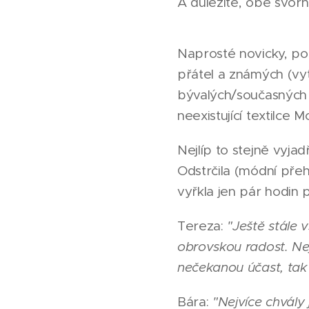
A důležité, obě svorn
Naprosté novicky, po
přátel a známých (vyto
bývalých/současných s
neexistující textilce
Nejlíp to stejně vyja
Odstrčila (módní přeh
vyřkla jen pár hodin
Tereza:
"Ještě stále
obrovskou radost. Nej
nečekanou účast, tak 
Bára:
"Nejvíce chvály