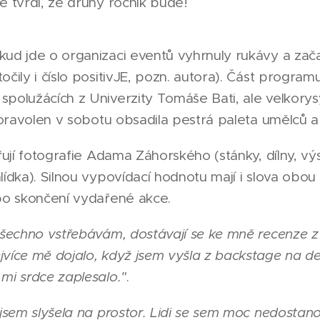
ě tvrdí, že druhý ročník bude!
kud jde o organizaci eventů vyhrnuly rukávy a zač
čily i číslo positivJE, pozn. autora). Část programu
polužácích z Univerzity Tomáše Bati, ale velkorysý
 Moravolen v sobotu obsadila pestrá paleta umělců a
dřují fotografie Adama Záhorského (stánky, dílny, v
lídka). Silnou vypovídací hodnotu mají i slova obou
 po skončení vydařené akce.
 všechno vstřebávám, dostávají se ke mně recenze 
více mě dojalo, když jsem vyšla z backstage na def
mi srdce zaplesalo."
.
 jsem slyšela na prostor. Lidi se sem moc nedostano