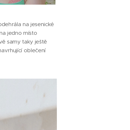
dehrála na jesenické
na jedno místo
vě samy taky ještě
avrhující oblečení