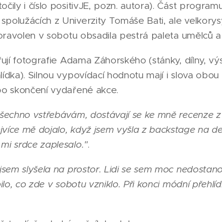
čily i číslo positivJE, pozn. autora). Část programu
polužácích z Univerzity Tomáše Bati, ale velkorysý
 Moravolen v sobotu obsadila pestrá paleta umělců a
dřují fotografie Adama Záhorského (stánky, dílny, v
lídka). Silnou vypovídací hodnotu mají i slova obou
 po skončení vydařené akce.
 všechno vstřebávám, dostávají se ke mně recenze 
více mě dojalo, když jsem vyšla z backstage na def
mi srdce zaplesalo."
.
 jsem slyšela na prostor. Lidi se sem moc nedostano
bilo, co zde v sobotu vzniklo. Při konci módní přehlí