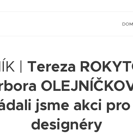
DOM
Tereza ROKY
ÍK |
rbora OLEJNÍČKO
dali jsme akci pr
designéry