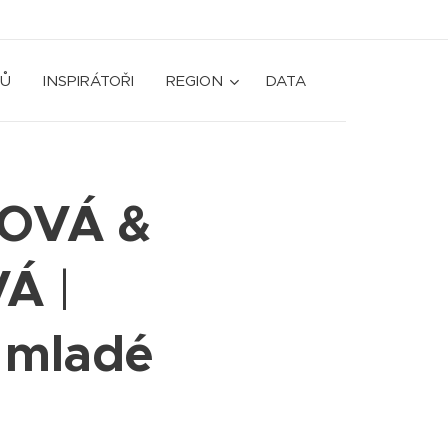
Ů
INSPIRÁTOŘI
REGION
DATA
TOVÁ &
VÁ
|
o mladé