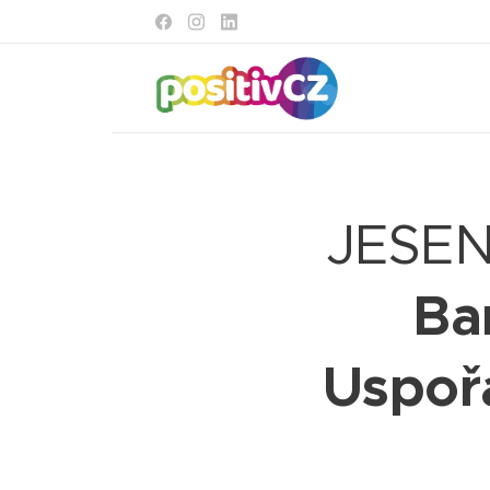
JESEN
Ba
Uspořá