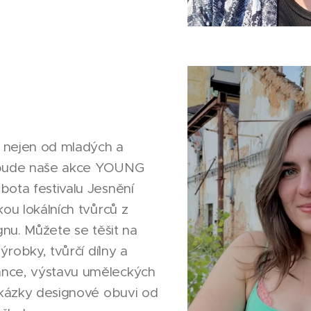
k
 nejen od mladých a
 bude naše akce YOUNG
bota festivalu Jesnění
kou lokálních tvůrců z
gnu. Můžete se těšit na
výrobky, tvůrčí dílny a
nce, výstavu uměleckých
ukázky designové obuvi od